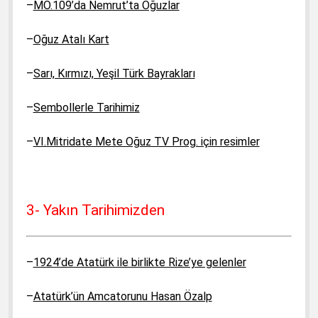
–
MÖ.109’da Nemrut’ta Oğuzlar
–
Oğuz Atalı Kart
–
Sarı, Kırmızı, Yeşil Türk Bayrakları
–
Sembollerle Tarihimiz
–
VI.Mitridate Mete Oğuz TV Prog. için resimler
3- Yakın Tarihimizden
–
1924’de Atatürk ile birlikte Rize’ye gelenler
–
Atatürk’ün Amcatorunu Hasan Özalp