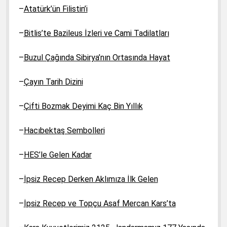
–
Atatürk’ün Filistin’i
–
Bitlis’te Bazileus İzleri ve Cami Tadilatları
–
Buzul Çağında Sibirya’nın Ortasında Hayat
–
Çayın Tarih Dizini
–
Çifti Bozmak Deyimi Kaç Bin Yıllık
–
Hacıbektaş Sembolleri
–
HES’le Gelen Kadar
–
İpsiz Recep Derken Aklımıza İlk Gelen
–
İpsiz Recep ve Topçu Asaf Mercan Kars’ta