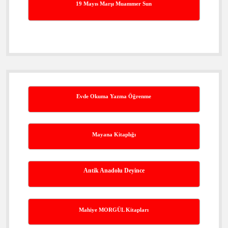
19 Mayıs Marşı Muammer Sun
Evde Okuma Yazma Öğrenme
Mayana Kitaplığı
Antik Anadolu Deyince
Mahiye MORGÜL Kitapları