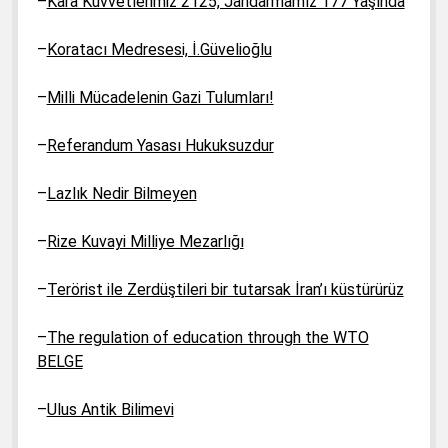
–
Kara Kuvvetlerimiz 2125, Jandarmamız 177 Yaşında
–
Koratacı Medresesi, İ.Güvelioğlu
–
Milli Mücadelenin Gazi Tulumları!
–
Referandum Yasası Hukuksuzdur
–
Lazlık Nedir Bilmeyen
–
Rize Kuvayi Milliye Mezarlığı
–
Terörist ile Zerdüştileri bir tutarsak İran’ı küstürürüz
–
The regulation of education through the WTO
BELGE
–
Ulus Antik Bilimevi