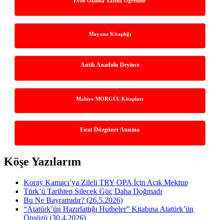
Evde Okuma Yazma Öğrenme
Mayana Kitaplığı
Antik Anadolu Deyince
Mahiye MORGÜL Kitapları
Fırat Düzgüner Anısına
Köşe Yazılarım
Koray Kamacı’ya Zileli TRY OPA İçin Açık Mektup
Türk’ü Tarihten Silecek Güç Daha Doğmadı
Bu Ne Bayramıdır? (26.5.2026)
“Atatürk’ün Hazırlattığı Hutbeler” Kitabına Atatürk’ün
Önsözü (30.4.2026)