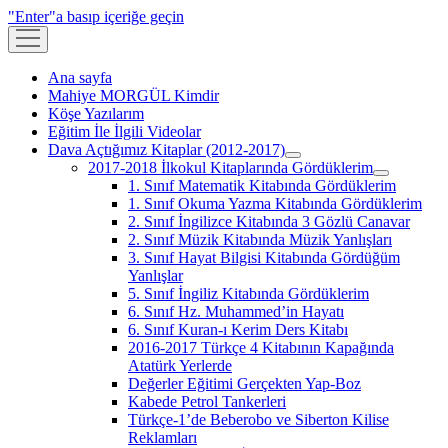
"Enter"a basıp içeriğe geçin
menüyü
aç
Ana sayfa
Mahiye MORGÜL Kimdir
Köşe Yazılarım
Eğitim İle İlgili Videolar
Dava Açtığımız Kitaplar (2012-2017)
menüyü
2017-2018 İlkokul Kitaplarında Gördüklerim
aç
menüyü
1. Sınıf Matematik Kitabında Gördüklerim
aç
1. Sınıf Okuma Yazma Kitabında Gördüklerim
2. Sınıf İngilizce Kitabında 3 Gözlü Canavar
2. Sınıf Müzik Kitabında Müzik Yanlışları
3. Sınıf Hayat Bilgisi Kitabında Gördüğüm
Yanlışlar
5. Sınıf İngiliz Kitabında Gördüklerim
6. Sınıf Hz. Muhammed’in Hayatı
6. Sınıf Kuran-ı Kerim Ders Kitabı
2016-2017 Türkçe 4 Kitabının Kapağında
Atatürk Yerlerde
Değerler Eğitimi Gerçekten Yap-Boz
Kabede Petrol Tankerleri
Türkçe-1’de Beberobo ve Siberton Kilise
Reklamları