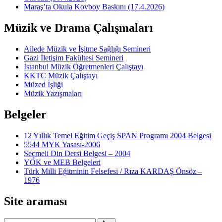
Maraş’ta Okula Kovboy Baskını (17.4.2026)
Müzik ve Drama Çalışmaları
Ailede Müzik ve İşitme Sağlığı Semineri
Gazi İletişim Fakültesi Semineri
İstanbul Müzik Öğretmenleri Çalıştayı
KKTC Müzik Çalıştayı
Müzed İşliği
Müzik Yazışmaları
Belgeler
12 Yıllık Temel Eğitim Geçiş SPAN Programı 2004 Belgesi
5544 MYK Yasası-2006
Seçmeli Din Dersi Belgesi – 2004
YÖK ve MEB Belgeleri
Türk Milli Eğitminin Felsefesi / Rıza KARDAŞ Önsöz –
1976
Site araması
Ara