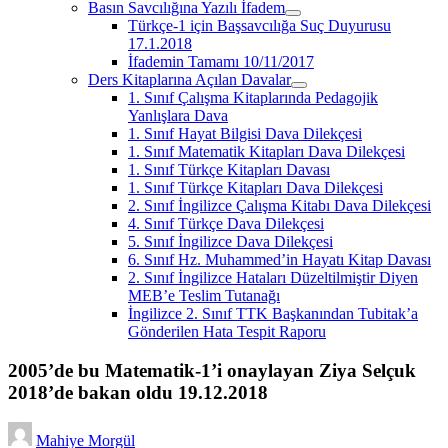
Basın Savcılığına Yazılı İfadem
menüyü
Türkçe-1 için Başsavcılığa Suç Duyurusu
aç
17.1.2018
İfademin Tamamı 10/11/2017
Ders Kitaplarına Açılan Davalar
menüyü
1. Sınıf Çalışma Kitaplarında Pedagojik
aç
Yanlışlara Dava
1. Sınıf Hayat Bilgisi Dava Dilekçesi
1. Sınıf Matematik Kitapları Dava Dilekçesi
1. Sınıf Türkçe Kitapları Davası
1. Sınıf Türkçe Kitapları Dava Dilekçesi
2. Sınıf İngilizce Çalışma Kitabı Dava Dilekçesi
4. Sınıf Türkçe Dava Dilekçesi
5. Sınıf İngilizce Dava Dilekçesi
6. Sınıf Hz. Muhammed’in Hayatı Kitap Davası
2. Sınıf İngilizce Hataları Düzeltilmiştir Diyen
MEB’e Teslim Tutanağı
İngilizce 2. Sınıf TTK Başkanından Tubitak’a
Gönderilen Hata Tespit Raporu
2005’de bu Matematik-1’i onaylayan Ziya Selçuk
2018’de bakan oldu 19.12.2018
Mahiye Morgül