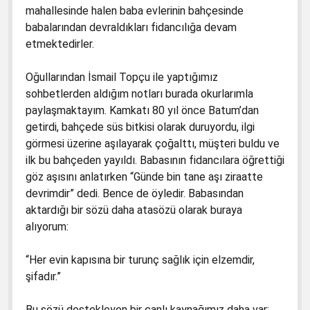
mahallesinde halen baba evlerinin bahçesinde
babalarından devraldıkları fidancılığa devam
etmektedirler.
Oğullarından İsmail Topçu ile yaptığımız
sohbetlerden aldığım notları burada okurlarımla
paylaşmaktayım. Kamkatı 80 yıl önce Batum’dan
getirdi, bahçede süs bitkisi olarak duruyordu, ilgi
görmesi üzerine aşılayarak çoğalttı, müşteri buldu ve
ilk bu bahçeden yayıldı. Babasının fidancılara öğrettiği
göz aşısını anlatırken “Günde bin tane aşı ziraatte
devrimdir” dedi. Bence de öyledir. Babasından
aktardığı bir sözü daha atasözü olarak buraya
alıyorum:
“Her evin kapısına bir turunç sağlık için elzemdir,
şifadır.”
Bu sözü destekleyen bir canlı kaynağımız daha var;