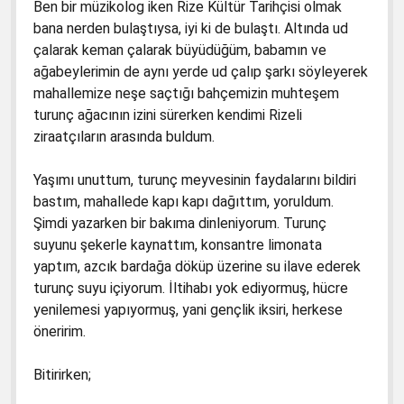
Ben bir müzikolog iken Rize Kültür Tarihçisi olmak
bana nerden bulaştıysa, iyi ki de bulaştı. Altında ud
çalarak keman çalarak büyüdüğüm, babamın ve
ağabeylerimin de aynı yerde ud çalıp şarkı söyleyerek
mahallemize neşe saçtığı bahçemizin muhteşem
turunç ağacının izini sürerken kendimi Rizeli
ziraatçıların arasında buldum.
Yaşımı unuttum, turunç meyvesinin faydalarını bildiri
bastım, mahallede kapı kapı dağıttım, yoruldum.
Şimdi yazarken bir bakıma dinleniyorum. Turunç
suyunu şekerle kaynattım, konsantre limonata
yaptım, azcık bardağa döküp üzerine su ilave ederek
turunç suyu içiyorum. İltihabı yok ediyormuş, hücre
yenilemesi yapıyormuş, yani gençlik iksiri, herkese
öneririm.
Bitirirken;