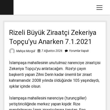
menüy
aç
Ana sayfa
Rizeli Büyük Ziraatçi Zekeriya
Mahiye MORGÜL Kimdir
Topçu’yu Anarken 7.1.2021
Köşe Yazılarım
Eğitim İle İlgili Videolar
7 Ağustos 2026
Yorumlar kapalı
Mahiye Morgül
Dava Açtığımız Kitaplar (2012-2017)
menüyü
İslampaşa mahallesinin unutulmaz narenciye ziraatçisi
aç
2017-2018 İlkokul Kitaplarında Gördüklerim
menüyü
Zekeriya Topçu’yu anlatacağım. Rize’yi çayın
aç
başkenti yapan Zihni Derin kadar önemli bir ziraat
Basın Savcılığına Yazılı İfadem
1. Sınıf Matematik Kitabında Gördüklerim
menüyü
kahramanıdır. 2008 yılında öldüğünde 105 yaşındaydı,
aç
Ders Kitaplarına Açılan Davalar
1. Sınıf Okuma Yazma Kitabında Gördüklerim
Türkçe-1 için Başsavcılığa Suç Duyurusu
menüyü
ışıklar içinde olsun.
aç
17.1.2018
2. Sınıf İngilizce Kitabında 3 Gözlü Canavar
1. Sınıf Çalışma Kitaplarında Pedagojik
İslampaşa mahallesini narenciye (turunçgiller)
İfademin Tamamı 10/11/2017
Yanlışlara Dava
2. Sınıf Müzik Kitabında Müzik Yanlışları
yetiştiriciliğinde merkez yapan kişidir. Rize
1. Sınıf Hayat Bilgisi Dava Dilekçesi
mandalinasını İzmir ziraatçılarına tanıtan, Ege