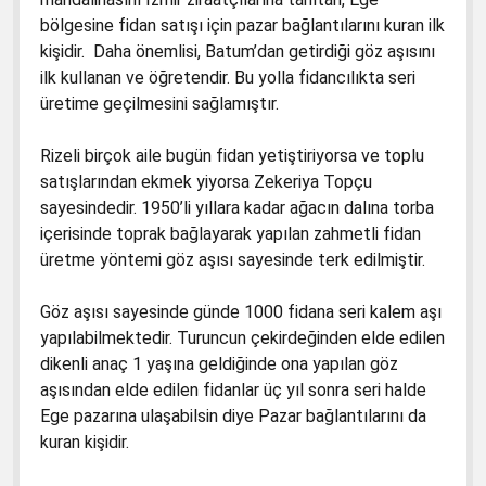
3. Sınıf Hayat Bilgisi Kitabında Gördüğüm
bölgesine fidan satışı için pazar bağlantılarını kuran ilk
Yanlışlar
1. Sınıf Matematik Kitapları Dava Dilekçesi
kişidir. Daha önemlisi, Batum’dan getirdiği göz aşısını
5. Sınıf İngiliz Kitabında Gördüklerim
1. Sınıf Türkçe Kitapları Davası
ilk kullanan ve öğretendir. Bu yolla fidancılıkta seri
üretime geçilmesini sağlamıştır.
6. Sınıf Hz. Muhammed’in Hayatı
1. Sınıf Türkçe Kitapları Dava Dilekçesi
6. Sınıf Kuran-ı Kerim Ders Kitabı
2. Sınıf İngilizce Çalışma Kitabı Dava Dilekçesi
Rizeli birçok aile bugün fidan yetiştiriyorsa ve toplu
satışlarından ekmek yiyorsa Zekeriya Topçu
2016-2017 Türkçe 4 Kitabının Kapağında
4. Sınıf Türkçe Dava Dilekçesi
sayesindedir. 1950’li yıllara kadar ağacın dalına torba
Atatürk Yerlerde
5. Sınıf İngilizce Dava Dilekçesi
içerisinde toprak bağlayarak yapılan zahmetli fidan
Değerler Eğitimi Gerçekten Yap-Boz
üretme yöntemi göz aşısı sayesinde terk edilmiştir.
6. Sınıf Hz. Muhammed’in Hayatı Kitap Davası
Kabede Petrol Tankerleri
2. Sınıf İngilizce Hataları Düzeltilmiştir Diyen
Göz aşısı sayesinde günde 1000 fidana seri kalem aşı
Türkçe-1’de Beberobo ve Siberton Kilise
MEB’e Teslim Tutanağı
yapılabilmektedir. Turuncun çekirdeğinden elde edilen
Reklamları
dikenli anaç 1 yaşına geldiğinde ona yapılan göz
İngilizce 2. Sınıf TTK Başkanından Tubitak’a
aşısından elde edilen fidanlar üç yıl sonra seri halde
Gönderilen Hata Tespit Raporu
Ege pazarına ulaşabilsin diye Pazar bağlantılarını da
kuran kişidir.