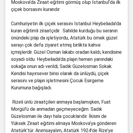
Moskova’da Ziraat eğitimi görmüş olup İstanbul’da ilk
çiçek borsasını kurandır.
Cumhuriyetin ilk çiçek serasını İstanbul Heybeliada’da
kuran eğitimli ziraatçidir. Sahilde kurduğu bu seranın
önündeki plajı da işletiyordu, Atatürk bu örnek güzel
serayı çok defa ziyaret etmiş birlikte kahve
içmişlerdir. Güzel Osman lakabı oradan kaldı, kendisine
soyadı oldu. Heybeliada’da plajın hemen yanındaki
sokağa onun adı verildi; Sadık Güzelosman Sokak.
Kendisi hayırsever birisi olarak da ünlüydü, çiçek
serasını ve plajın işletmesini Çocuk Esirgeme
Kurumuna bağışladı.
Rizeli ünlü ziraatçileri anmaya başlamışken, Fuat
Morgül’ü de anmadan geçmeyeceğim. Sadık
Güzelosman ile dayı hala çocuklarıdır. İkisini de
Yüksek Ziraat eğitimi almaya Moskova’ya gönderen
Atatürk’tür. Anımsayalım, Atatürk 1924’de Rize’ye