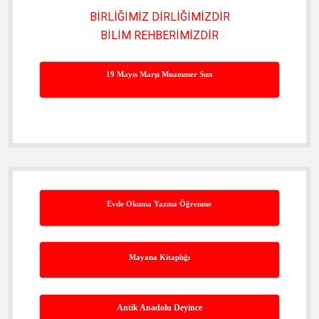
BİRLİĞİMİZ DİRLİĞİMİZDİR
BİLİM REHBERİMİZDİR
19 Mayıs Marşı Muammer Sun
Evde Okuma Yazma Öğrenme
Mayana Kitaplığı
Antik Anadolu Deyince