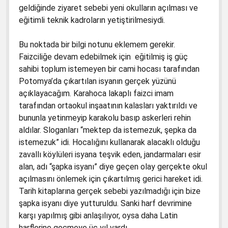
geldiğinde ziyaret sebebi yeni okulların açılması ve
eğitimli teknik kadroların yetiştirilmesiydi.
Bu noktada bir bilgi notunu eklemem gerekir.
Faizciliğe devam edebilmek için eğitilmiş iş güç
sahibi toplum istemeyen bir cami hocası tarafından
Potomya’da çıkartılan isyanın gerçek yüzünü
açıklayacağım. Karahoca lakaplı faizci imam
tarafından ortaokul inşaatının kalasları yaktırıldı ve
bununla yetinmeyip karakolu basıp askerleri rehin
aldılar. Sloganları “mektep da istemezuk, şepka da
istemezuk” idi. Hocalığını kullanarak alacaklı olduğu
zavallı köylüleri isyana teşvik eden, jandarmaları esir
alan, adı “şapka isyanı” diye geçen olay gerçekte okul
açılmasını önlemek için çıkartılmış gerici hareket idi.
Tarih kitaplarına gerçek sebebi yazılmadığı için bize
şapka isyanı diye yutturuldu. Sanki harf devrimine
karşı yapılmış gibi anlaşılıyor, oysa daha Latin
harflerine geçmeye üç yıl vardı.