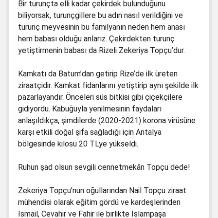
Bir turunçta elli kadar çekirdek bulunduğunu
biliyorsak, turunçgillere bu adın nasıl verildiğini ve
turunç meyvesinin bu familyanın neden hem anası
hem babası olduğu anlarız. Çekirdekten turunç
yetiştirmenin babası da Rizeli Zekeriya Topçu’dur.
Kamkatı da Batum’dan getirip Rize’de ilk üreten
ziraatçidir. Kamkat fidanlarını yetiştirip aynı şekilde ilk
pazarlayandır. Önceleri süs bitkisi gibi çiçekçilere
gidiyordu. Kabuğuyla yenilmesinin faydaları
anlaşıldıkça, şimdilerde (2020-2021) korona virüsüne
karşı etkili doğal şifa sağladığı için Antalya
bölgesinde kilosu 20 TLye yükseldi.
Ruhun şad olsun sevgili cennetmekân Topçu dede!
Zekeriya Topçu’nun oğullarından Nail Topçu ziraat
mühendisi olarak eğitim gördü ve kardeşlerinden
İsmail, Cevahir ve Fahir ile birlikte İslampaşa