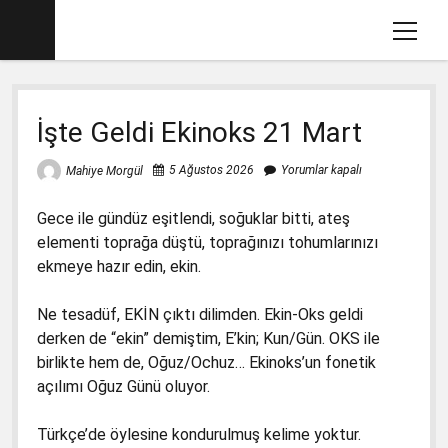
menüy
aç
Ana sayfa
İşte Geldi Ekinoks 21 Mart
Mahiye MORGÜL Kimdir
Köşe Yazılarım
5 Ağustos 2026
Yorumlar kapalı
Mahiye Morgül
Eğitim İle İlgili Videolar
Gece ile gündüz eşitlendi, soğuklar bitti, ateş
Dava Açtığımız Kitaplar (2012-2017)
menüyü
elementi toprağa düştü, toprağınızı tohumlarınızı
aç
ekmeye hazır edin, ekin.
2017-2018 İlkokul Kitaplarında Gördüklerim
menüyü
aç
Basın Savcılığına Yazılı İfadem
1. Sınıf Matematik Kitabında Gördüklerim
menüyü
Ne tesadüf, EKİN çıktı dilimden. Ekin-Oks geldi
aç
derken de “ekin” demiştim, E’kin; Kun/Gün. OKS ile
Ders Kitaplarına Açılan Davalar
1. Sınıf Okuma Yazma Kitabında Gördüklerim
Türkçe-1 için Başsavcılığa Suç Duyurusu
menüyü
birlikte hem de, Oğuz/Ochuz… Ekinoks’un fonetik
aç
17.1.2018
2. Sınıf İngilizce Kitabında 3 Gözlü Canavar
1. Sınıf Çalışma Kitaplarında Pedagojik
açılımı Oğuz Günü oluyor.
İfademin Tamamı 10/11/2017
Yanlışlara Dava
2. Sınıf Müzik Kitabında Müzik Yanlışları
Türkçe’de öylesine kondurulmuş kelime yoktur.
1. Sınıf Hayat Bilgisi Dava Dilekçesi