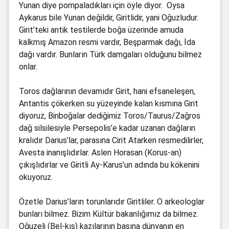
Yunan diye pompaladıkları için öyle diyor. Oysa
Aykarus bile Yunan değildir, Giritlidir, yani Oğuzludur.
Girit’teki antik testilerde boğa üzerinde amuda
kalkmış Amazon resmi vardır, Beşparmak dağı, İda
dağı vardır. Bunların Türk damgaları olduğunu bilmez
onlar.
Toros dağlarının devamıdır Girit, hani efsaneleşen,
Antantis çökerken su yüzeyinde kalan kısmına Girit
diyoruz, Binboğalar dediğimiz Toros/Taurus/Zağros
dağ silsilesiyle Persepolis’e kadar uzanan dağların
kralıdır Darius’lar, parasına Cirit Atarken resmedilirler,
Avesta inanışlıdırlar. Aslen Horasan (Korus-an)
çıkışlıdırlar ve Giritli Ay-Karus’un adında bu kökenini
okuyoruz.
Özetle Darius’ların torunlarıdır Giritliler. O arkeologlar
bunları bilmez. Bizim Kültür bakanlığımız da bilmez.
Oğuzeli (Bel-kıs) kazılarının başına dünyanın en