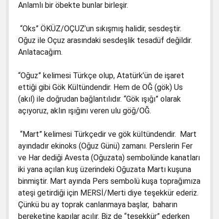
3. Sınıf Hayat Bilgisi Kitabında Gördüğüm
Anlamlı bir öbekte bunlar birleşir.
Yanlışlar
1. Sınıf Matematik Kitapları Dava Dilekçesi
“Oks” ÖKÜZ/OÇUZ’un sıkışmış halidir, sesdeştir.
5. Sınıf İngiliz Kitabında Gördüklerim
1. Sınıf Türkçe Kitapları Davası
Oğuz ile Oçuz arasındaki sesdeşlik tesadüf değildir.
6. Sınıf Hz. Muhammed’in Hayatı
1. Sınıf Türkçe Kitapları Dava Dilekçesi
Anlatacağım.
6. Sınıf Kuran-ı Kerim Ders Kitabı
2. Sınıf İngilizce Çalışma Kitabı Dava Dilekçesi
“Oğuz” kelimesi Türkçe olup, Atatürk’ün de işaret
2016-2017 Türkçe 4 Kitabının Kapağında
4. Sınıf Türkçe Dava Dilekçesi
ettiği gibi Gök Kültündendir. Hem de OĞ (gök) Us
Atatürk Yerlerde
(akıl) ile doğrudan bağlantılıdır. “Gök ışığı” olarak
5. Sınıf İngilizce Dava Dilekçesi
açıyoruz, aklın ışığını veren ulu göğ/OĞ.
Değerler Eğitimi Gerçekten Yap-Boz
6. Sınıf Hz. Muhammed’in Hayatı Kitap Davası
Kabede Petrol Tankerleri
“Mart” kelimesi Türkçedir ve gök kültündendir. Mart
2. Sınıf İngilizce Hataları Düzeltilmiştir Diyen
ayındadır ekinoks (Oğuz Günü) zamanı. Perslerin Fer
Türkçe-1’de Beberobo ve Siberton Kilise
MEB’e Teslim Tutanağı
ve Har dediği Avesta (Oğuzata) sembolünde kanatları
Reklamları
İngilizce 2. Sınıf TTK Başkanından Tubitak’a
iki yana açılan kuş üzerindeki Oğuzata Martı kuşuna
Gönderilen Hata Tespit Raporu
binmiştir. Mart ayında Pers sembolü kuşa toprağımıza
ateşi getirdiği için MERSİ/Merti diye teşekkür ederiz.
Çünkü bu ay toprak canlanmaya başlar, baharın
bereketine kapılar açılır. Biz de “teşekkür” ederken