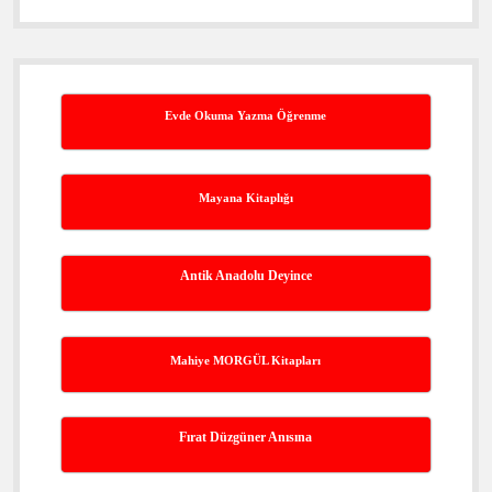
Evde Okuma Yazma Öğrenme
Mayana Kitaplığı
Antik Anadolu Deyince
Mahiye MORGÜL Kitapları
Fırat Düzgüner Anısına