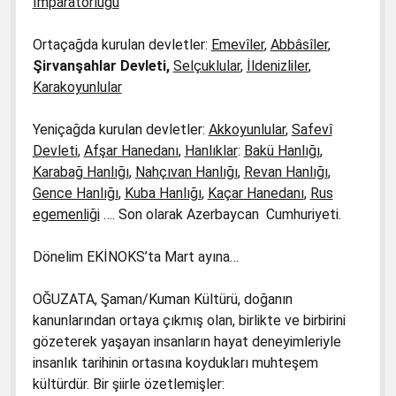
İmparatorluğu
Ortaçağda kurulan devletler:
Emevîler
,
Abbâsîler
,
Şirvanşahlar Devleti,
Selçuklular
,
İldenizliler
,
Karakoyunlular
Yeniçağda kurulan devletler:
Akkoyunlular
,
Safevî
Devleti
,
Afşar Hanedanı
,
Hanlıklar
:
Bakü Hanlığı
,
Karabağ Hanlığı
,
Nahçıvan Hanlığı
,
Revan Hanlığı
,
Gence Hanlığı
,
Kuba Hanlığı
,
Kaçar Hanedanı
,
Rus
egemenliği
…. Son olarak Azerbaycan Cumhuriyeti.
Dönelim EKİNOKS’ta Mart ayına…
OĞUZATA, Şaman/Kuman Kültürü, doğanın
kanunlarından ortaya çıkmış olan, birlikte ve birbirini
gözeterek yaşayan insanların hayat deneyimleriyle
insanlık tarihinin ortasına koydukları muhteşem
kültürdür. Bir şiirle özetlemişler: