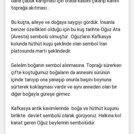
daha çabuk karışması için orada kalbini çıkarıp kanını
toprağa akıtması…
Bu kuşta, aileye ve doğaya saygıyı gördük. İnsanla
benzer özellikleri olduğu için bu kuş tarihte Oğuz Ata
(Avesta) sembolü olmuştur. Oğuzların Kafkasya
kolunda hüthüt kuşu şeklinde olan sembol İran
platosunda martı şeklindedir.
Gelelim boğanın sembol alınmasına. Toprağı sürerken
çifte koştuğumuz boğaların da annesini sürünün
içinde tanıyıp ona yanaşıp onunla başını boynuna
sürterek koklaşması vardır ve aynı anneden olan bir
diğer boğayla güreşe girmez.
Kafkasya antik kavimlerinde boğa ve hüthüt kuşunu
birlikte devlet sembolü olarak görüyoruz. Halkına kol
kanat geren Oğuz beylerinin sembolüdür.