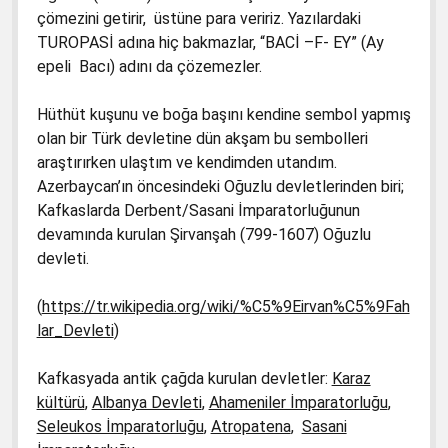
çömezini getirir, üstüne para veririz. Yazılardaki
TUROPASİ adına hiç bakmazlar, “BACİ –F- EY” (Ay
epeli Bacı) adını da çözemezler.
Hüthüt kuşunu ve boğa başını kendine sembol yapmış
olan bir Türk devletine dün akşam bu sembolleri
araştırırken ulaştım ve kendimden utandım.
Azerbaycan’ın öncesindeki Oğuzlu devletlerinden biri;
Kafkaslarda Derbent/Sasani İmparatorluğunun
devamında kurulan Şirvanşah (799-1607) Oğuzlu
devleti.
(
https://tr.wikipedia.org/wiki/%C5%9Eirvan%C5%9Fah
lar_Devleti
)
Kafkasyada antik çağda kurulan devletler:
Karaz
kültürü
,
Albanya Devleti
,
Ahameniler İmparatorluğu
,
Seleukos İmparatorluğu
,
Atropatena
,
Sasani