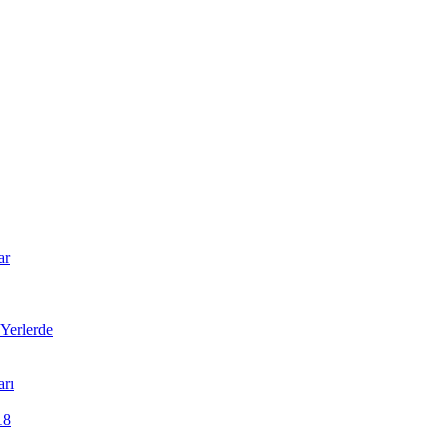
ar
Yerlerde
arı
18