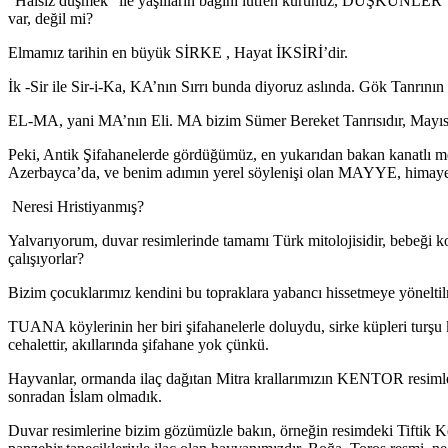
“Halsiz düşmek” ile yaşlıların bağını lütfen kurunuz, DÜŞKÜNLER YURDU
var, değil mi?
Elmamız tarihin en büyük SİRKE , Hayat İKSİRİ’dir.
İk -Sir ile Sir-i-Ka, KA’nın Sırrı bunda diyoruz aslında. Gök Tanrının 
EL-MA, yani MA’nın Eli. MA bizim Sümer Bereket Tanrısıdır, Mayıs
Peki, Antik Şifahanelerde gördüğümüz, en yukarıdan bakan kanatlı 
Azerbayca’da, ve benim adımın yerel söylenişi olan MAYYE, himaye
Neresi Hristiyanmış?
Yalvarıyorum, duvar resimlerinde tamamı Türk mitolojisidir, bebeği k
çalışıyorlar?
Bizim çocuklarımız kendini bu topraklara yabancı hissetmeye yönelti
TUANA köylerinin her biri şifahanelerle doluydu, sirke küpleri turşu k
cehalettir, akıllarında şifahane yok çünkü.
Hayvanlar, ormanda ilaç dağıtan Mitra krallarımızın KENTOR resimle
sonradan İslam olmadık.
Duvar resimlerine bizim gözümüzle bakın, örneğin resimdeki Tiftik Keç