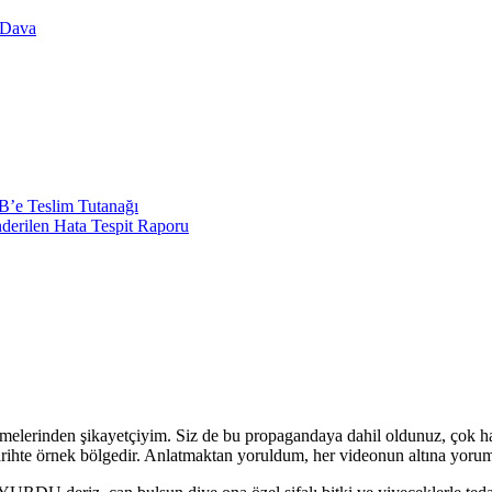
a Dava
EB’e Teslim Tutanağı
derilen Hata Tespit Raporu
stermelerinden şikayetçiyim. Siz de bu propagandaya dahil oldunuz, ç
tarihte örnek bölgedir. Anlatmaktan yoruldum, her videonun altına yo