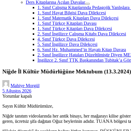
Ders Kitaplarına Açılan Davalar
menüyü
1. Sınıf Çalışma Kitaplarında Pedagojik Yanlışlar
aç
1. Sınıf Hayat Bilgisi Dava Dilekçesi
1. Sınıf Matematik Kitapları Dava Dilekçesi
1. Sınıf Türkçe Kitapları Davası
1. Sınıf Türkçe Kitapları Dava Dilekçesi
2. Sınıf İngilizce Çalışma Kitabı Dava Dilekçesi
4. Sınıf Türkçe Dava Dilekçesi
5. Sınıf İngilizce Dava Dilekçesi
6. Sınıf Hz. Muhammed’in Hayatı Kitap Davası
2. Sınıf İngilizce Hataları Düzeltilmiştir Diyen M
İngilizce 2. Sınıf TTK Başkanından Tubitak’a Gön
Niğde İl Kültür Müdürlüğüne Mektubum (13.3.2024)
Mahiye Morgül
5 Ağustos 2026
Yorumlar kapalı
Sayın Kültür Müdürümüze,
Niğde tanıtım videolarında her antik binayı, her mağarayı kilise gö
geren, ücretsiz şifa dağıtan Oğuz beylerinin adıdır. TUANA bölgesi 