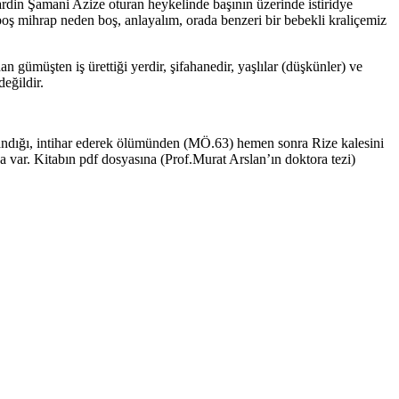
 Mardin Şamani Azize oturan heykelinde başının üzerinde istiridye
boş mihrap neden boş, anlayalım, orada benzeri bir bebekli kraliçemiz
an gümüşten iş ürettiği yerdir, şifahanedir, yaşlılar (düşkünler) ve
eğildir.
andığı, intihar ederek ölümünden (MÖ.63) hemen sonra Rize kalesini
a var. Kitabın pdf dosyasına (Prof.Murat Arslan’ın doktora tezi)