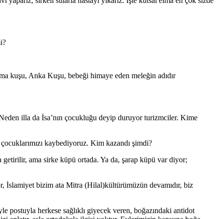
parız, sirkeli sularla hastayı yıkarız. İşte kutsal elma en çok sizde
mi?
uma kuşu, Anka Kuşu, bebeği himaye eden meleğin adıdır
Neden illa da İsa’nın çocukluğu deyip duruyor turizmciler. Kime
i çocuklarımızı kaybediyoruz. Kim kazandı şimdi?
getirilir, ama sirke küpü ortada. Ya da, şarap küpü var diyor;
İslamiyet bizim ata Mitra (Hilal)kültürümüzün devamıdır, biz
le postuyla herkese sağlıklı giyecek veren, boğazındaki antidot