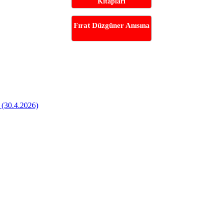
Kitapları
Fırat Düzgüner Anısına
 (30.4.2026)