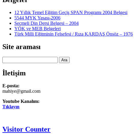
12 Yıllık Temel Eğitim Geçiş SPAN Programı 2004 Belgesi
5544 MYK Yasası-2006
Seçmeli Din Dersi Belgesi – 2004
YÖK ve MEB Belgeleri
Türk Milli Eğitminin Felsefesi / Rıza KARDAŞ Önsöz – 1976
Site araması
Ara
İletişim
E-posta:
mahiye@gmail.com
Youtube Kanalım:
Tıklayın
Visitor Counter