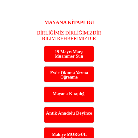
MAYANA KİTAPLIĞI
BİRLİĞİMİZ DİRLİĞİMİZDİR
BİLİM REHBERİMİZDİR
19 Mayıs Marşı
Muammer Sun
Evde Okuma Yazma
Öğrenme
Mayana Kitaplığı
Antik Anadolu Deyince
Mahiye MORGÜL