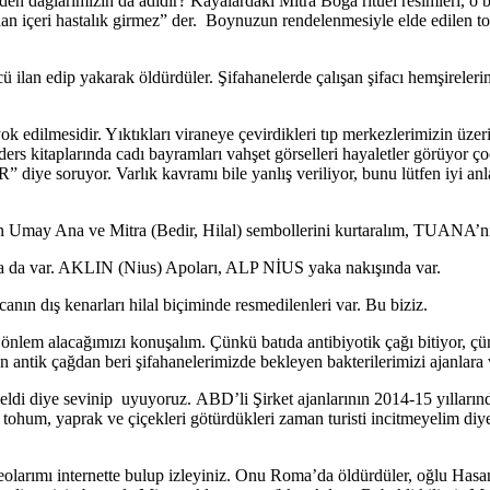
en dağlarımızın da adıdır? Kayalardaki Mitra Boğa ritüel resimleri, o biz
 içeri hastalık girmez” der. Boynuzun rendelenmesiyle elde edilen toz
 ilan edip yakarak öldürdüler. Şifahanelerde çalışan şifacı hemşirelerimi
ok edilmesidir. Yıktıkları viraneye çevirdikleri tıp merkezlerimizin üzeri
 ders kitaplarında cadı bayramları vahşet görselleri hayaletler görüyor 
soruyor. Varlık kavramı bile yanlış veriliyor, bunu lütfen iyi anla
üzün Umay Ana ve Mitra (Bedir, Hilal) sembollerini kurtaralım, TU
da var. AKLIN (Nius) Apoları, ALP NİUS yaka nakışında var.
canın dış kenarları hilal biçiminde resmedilenleri var. Bu biziz.
 önlem alacağımızı konuşalım. Çünkü batıda antibiyotik çağı bitiyor, çü
 antik çağdan beri şifahanelerimizde bekleyen bakterilerimizi ajanlara
 geldi diye sevinip uyuyoruz. ABD’li Şirket ajanlarının 2014-15 yıllarında
ök, tohum, yaprak ve çiçekleri götürdükleri zaman turisti incitmeyelim d
deolarımı internette bulup izleyiniz. Onu Roma’da öldürdüler, oğlu Hasa