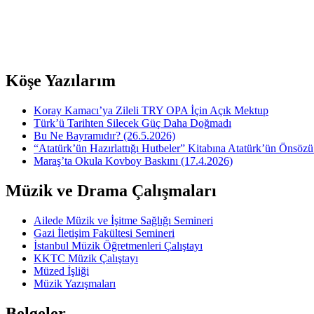
Köşe Yazılarım
Koray Kamacı’ya Zileli TRY OPA İçin Açık Mektup
Türk’ü Tarihten Silecek Güç Daha Doğmadı
Bu Ne Bayramıdır? (26.5.2026)
“Atatürk’ün Hazırlattığı Hutbeler” Kitabına Atatürk’ün Önsözü
Maraş’ta Okula Kovboy Baskını (17.4.2026)
Müzik ve Drama Çalışmaları
Ailede Müzik ve İşitme Sağlığı Semineri
Gazi İletişim Fakültesi Semineri
İstanbul Müzik Öğretmenleri Çalıştayı
KKTC Müzik Çalıştayı
Müzed İşliği
Müzik Yazışmaları
Belgeler