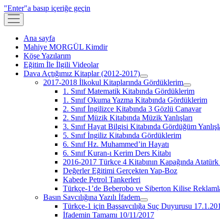
"Enter"a basıp içeriğe geçin
menüyü
aç
Ana sayfa
Mahiye MORGÜL Kimdir
Köşe Yazılarım
Eğitim İle İlgili Videolar
Dava Açtığımız Kitaplar (2012-2017)
menüyü
2017-2018 İlkokul Kitaplarında Gördüklerim
aç
menüyü
1. Sınıf Matematik Kitabında Gördüklerim
aç
1. Sınıf Okuma Yazma Kitabında Gördüklerim
2. Sınıf İngilizce Kitabında 3 Gözlü Canavar
2. Sınıf Müzik Kitabında Müzik Yanlışları
3. Sınıf Hayat Bilgisi Kitabında Gördüğüm Yanlışl
5. Sınıf İngiliz Kitabında Gördüklerim
6. Sınıf Hz. Muhammed’in Hayatı
6. Sınıf Kuran-ı Kerim Ders Kitabı
2016-2017 Türkçe 4 Kitabının Kapağında Atatürk 
Değerler Eğitimi Gerçekten Yap-Boz
Kabede Petrol Tankerleri
Türkçe-1’de Beberobo ve Siberton Kilise Reklaml
Basın Savcılığına Yazılı İfadem
menüyü
Türkçe-1 için Başsavcılığa Suç Duyurusu 17.1.20
aç
İfademin Tamamı 10/11/2017