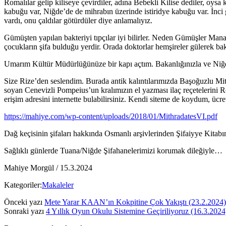
Romalılar gelip kiliseye çevirdiler, adına Bebekli Kilise dediler, oysa
kabuğu var, Niğde’de de mihrabın üzerinde istiridye kabuğu var. İnci 
vardı, onu çaldılar götürdüler diye anlamalıyız.
Gümüşten yapılan bakteriyi tıpçılar iyi bilirler. Neden Gümüşler Manastı
çocukların şifa bulduğu yerdir. Orada doktorlar hemşireler gülerek ba
Umarım Kültür Müdürlüğünüze bir kapı açtım. Bakanlığınızla ve Niğd
Size Rize’den seslendim. Burada antik kalıntılarımızda Başoğuzlu Mi
soyan Cenevizli Pompeius’un kralımızın el yazması ilaç reçetelerini Ro
erişim adresini internette bulabilirsiniz. Kendi siteme de koydum, ücre
https://mahiye.com/wp-content/uploads/2018/01/MithradatesVI.pdf
Dağ keçisinin şifaları hakkında Osmanlı arşivlerinden Şifaiyye Kitabında
Sağlıklı günlerde Tuana/Niğde Şifahanelerimizi korumak dileğiyle…
Mahiye Morgül / 15.3.2024
Kategoriler:
Makaleler
Önceki yazı
Mete Yarar KAAN’ın Kokpitine Çok Yakıştı (23.2.2024)
Sonraki yazı
4 Yıllık Oyun Okulu Sistemine Geçiriliyoruz (16.3.2024