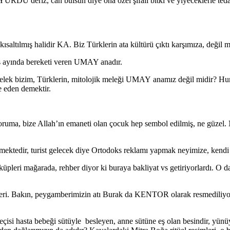
 deriz, can bulsun diye ona özel şifalı bitki ve yiyeceklerle tedavi ya
kısaltılmış halidir KA. Biz Türklerin ata kültürü çıktı karşımıza, değil 
 ayında bereketi veren UMAY anadır.
melek bizim, Türklerin, mitolojik meleği UMAY anamız değil midir? H
 eden demektir.
oruma, bize Allah’ın emaneti olan çocuk hep sembol edilmiş, ne güzel. 
lmektedir, turist gelecek diye Ortodoks reklamı yapmak neyimize, kend
üpleri mağarada, rehber diyor ki buraya bakliyat vs getiriyorlardı. O da 
ri. Bakın, peygamberimizin atı Burak da KENTOR olarak resmediliyor, 
isi hasta bebeği sütüyle besleyen, anne sütüne eş olan besindir, yünüy