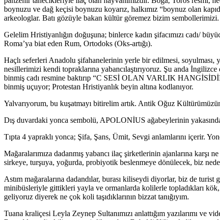
panzehir tanecikleriyle ilaç olan hayvanımızdır. Boğa, Toros resmi, ned
boynuzu ve dağ keçisi boynuzu koyarız, halkımız “boynuz olan kapıdan
arkeologlar. Batı gözüyle bakan kültür göremez bizim sembollerimizi.
Gelelim Hristiyanlığın doğuşuna; binlerce kadın şifacımızı cadı/ büyücü
Roma’ya biat eden Rum, Ortodoks (Oks-artığı).
Haçlı seferleri Anadolu şifahanelerinin yerle bir edilmesi, soyulması, y
nesillerimizi kendi topraklarına yabancılaştırıyoruz. Şu anda İngilizce
binmiş cadı resmine baktırıp “C SESİ OLAN VARLIK HANGİSİDİR” diye 
binmiş uçuyor; Protestan Hristiyanlık beyin altına kodlanıyor.
Yalvarıyorum, bu kuşatmayı bitirelim artık. Antik Oğuz Kültürüm
Dış duvardaki yonca sembolü, APOLONİUS ağabeylerinin yakasında 
Tıpta 4 yapraklı yonca; Şifa, Şans, Ümit, Sevgi anlamlarını içerir. Yon
Mağaralarımıza dadanmış yabancı ilaç şirketlerinin ajanlarına karşı ne
sirkeye, turşuya, yoğurda, probiyotik beslenmeye dönülecek, biz neden
Astım mağaralarına dadandılar, burası kiliseydi diyorlar, biz de turist
minibüsleriyle gittikleri yayla ve ormanlarda kolilerle topladıkları k
geliyoruz diyerek ne çok koli taşıdıklarının bizzat tanığıyım.
Tuana kraliçesi Leyla Zeynep Sultanımızı anlattığım yazılarımı ve vi