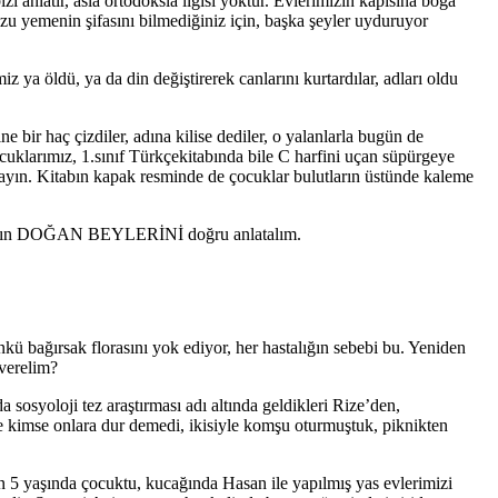
i anlatır, asla ortodoksla ilgisi yoktur. Evlerimizin kapısına boğa
u yemenin şifasını bilmediğiniz için, başka şeyler uyduruyor
z ya öldü, ya da din değiştirerek canlarını kurtardılar, adları oldu
ne bir haç çizdiler, adına kilise dediler, o yalanlarla bugün de
çocuklarımız, 1.sınıf Türkçekitabında bile C harfini uçan süpürgeye
yın. Kitabın kapak resminde de çocuklar bulutların üstünde kaleme
ANA’nın DOĞAN BEYLERİNİ doğru anlatalım.
nkü bağırsak florasını yok ediyor, her hastalığın sebebi bu. Yeniden
 verelim?
 sosyoloji tez araştırması adı altında geldikleri Rize’den,
iye kimse onlara dur demedi, ikisiyle komşu oturmuştuk, piknikten
n 5 yaşında çocuktu, kucağında Hasan ile yapılmış yas evlerimizi