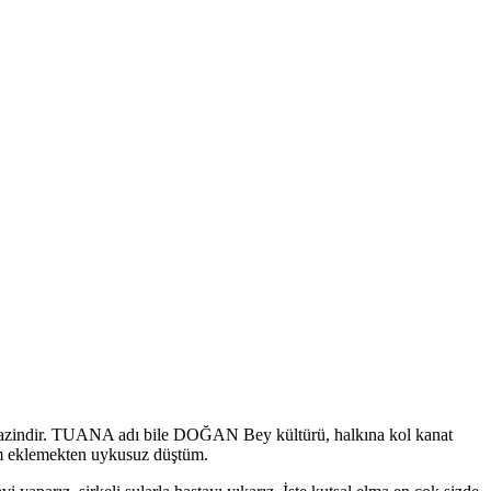
ok hazindir. TUANA adı bile DOĞAN Bey kültürü, halkına kol kanat
rum eklemekten uykusuz düştüm.