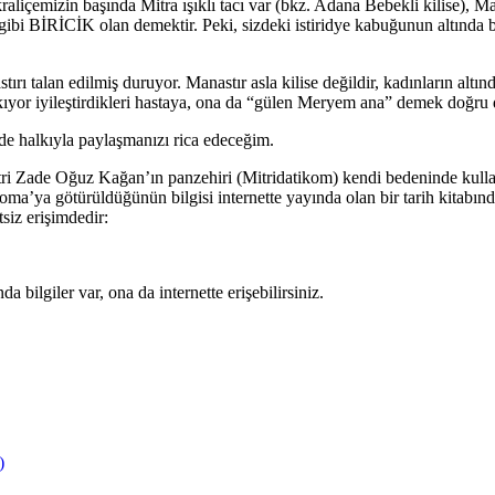
 kraliçemizin başında Mitra ışıklı tacı var (bkz. Adana Bebekli kilise),
gibi BİRİCİK olan demektir. Peki, sizdeki istiridye kabuğunun altında 
rı talan edilmiş duruyor. Manastır asla kilise değildir, kadınların altınd
kıyor iyileştirdikleri hastaya, ona da “gülen Meryem ana” demek doğru d
e halkıyla paylaşmanızı rica edeceğim.
tri Zade Oğuz Kağan’ın panzehiri (Mitridatikom) kendi bedeninde kull
ma’ya götürüldüğünün bilgisi internette yayında olan bir tarih kitabınd
tsiz erişimdedir:
 bilgiler var, ona da internette erişebilirsiniz.
)