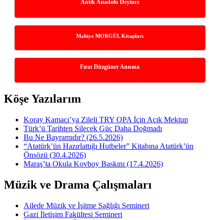
Antik Anadolu Deyince
Mahiye MORGÜL Kitapları
Fırat Düzgüner Anısına
Köşe Yazılarım
Koray Kamacı’ya Zileli TRY OPA İçin Açık Mektup
Türk’ü Tarihten Silecek Güç Daha Doğmadı
Bu Ne Bayramıdır? (26.5.2026)
“Atatürk’ün Hazırlattığı Hutbeler” Kitabına Atatürk’ün
Önsözü (30.4.2026)
Maraş’ta Okula Kovboy Baskını (17.4.2026)
Müzik ve Drama Çalışmaları
Ailede Müzik ve İşitme Sağlığı Semineri
Gazi İletişim Fakültesi Semineri