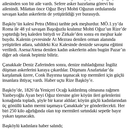
ailesinden son bir aile vardı. Sefere asker hazırlama görevi bu
ailenindi. Milattan önce Oğuz Beyi Mohti Oğuzun ordularında
savaşan kadın askerlerin de yetiştirildiği yer burasıydı.
Başköy’ün kalesi Petra (Mitra) tarihte pek meşhurdur. MÖ.1.yy’da
Roma ile 48 yıl savaşan Başoğuzlu kralımız Mohti Oğuz’un Rize’de
yaptırdığı beş kaleden biriydi ve Zirkale’den sonra en meşhur kale
buydu. Kalenin çevresinde At Mezrası denilen orman alanında
yetiştirilen atlara, sahildeki Kız Kalesinde denizde savaşma eğitimi
verilirdi. Asena/Atena denilen kadın askerlerin adını bugün Pazar’ın
diğer adı olarak hepimiz biliriz.
Çanakkale Deniz Zaferinden sonra, denize mıhladığımız İngiliz
düşman askerlerini karaya çıkardılar. Düşmanı Anafartalar’da
karşılamak üzere, Conk Bayırına taşınacak top mermileri için güçlü
insanlara ihtiyaç vardı. Haber uçtu Rize Başköy’e.
Başköy’de, 1826’da Yeniçeri Ocağı kaldırılmış olmasına rağmen
Yanbeyoğlu Ayan beyi Oğuz töresine göre köyün ileri gelenlerini
konağında topladı, şöyle bir karar aldılar; köyün güçlü kadınlarından
üç gönüllü kadın mermi taşımaya Çanakkale’ye gönderilecekti. Her
biri 250 kilo ağırlığında olan top mermileri sırtındaki sepetle bayır
yukarı taşınacaktı.
Başköylü kadınlara haber salındı;