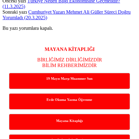
Önceki yazı
Türkiye Neden Bilgi Ekonomisine Geçmelidir?
(11.3.2025)
Sonraki yazı
Cumhuriyet Yazarı Mehmet Ali Güller Süreci Doğru
Yorumladı (20.3.2025)
Bu yazı yorumlara kapalı.
Yan
Menü
MAYANA KİTAPLIĞI
BİRLİĞİMİZ DİRLİĞİMİZDİR
BİLİM REHBERİMİZDİR
19 Mayıs Marşı Muammer Sun
Evde Okuma Yazma Öğrenme
Mayana Kitaplığı