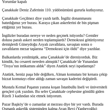
Yorumlar kapalı
Çanakkale Deniz Zaferinin 110. yıldönümünü gururla kutluyoruz.
Çanakkale Geçilmez diye yazdı tarih. İngiliz donanmasını
batırdığımız yer burası. Karaya çıkan askerlerini de bin pişman
ettiğimiz yer burası.
İngilizler buradan nereye ve neden geçmek istiyordu? Gemiler
dolusu paralı askeri nerden toplamışlardı? Demokrasi götürüyoruz
demişlerdi Güneydoğu Asyalı zavallılara, savaştan sonra o
zavallıların mezar taşlarına “Demokrasi için öldü” diye yazdılar.
Balkanlarda yenilmiştik, ama Çanakkale’de direniyorduk. Biz
kimdik, bu cesareti nereden almıştık? Çanakkale’de Yunandan
“Troya’nın intikamını aldık” diyen Atatürk neyi ispatlamıştı?
Atatürk, henüz paşa bile değilken, Alman komutanı bir kenara çekip
bizzat komutayı eline aldığı zaman savaşın kaderini değiştirdi.
Mustafa Kemal Paşanın yanına koşan İstanbullu liseli ve üniversiteli
gençleri çok yazdım. Bu sefer Çanakkale cephesine gönüllü giden
Rizeli 3 kadından söz etmek istiyorum.
Pazar Başköy’de o zamanlar at mezrası diye bir yer vardı. Burada
Osmanlı askerlik sisteminden kalma Ayan Beyi (Yanbeyoğlu)