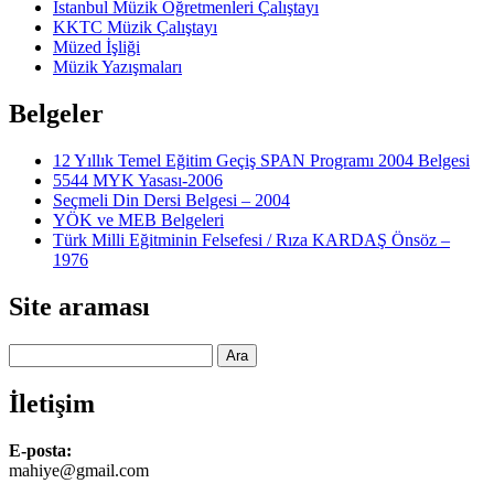
İstanbul Müzik Öğretmenleri Çalıştayı
KKTC Müzik Çalıştayı
Müzed İşliği
Müzik Yazışmaları
Belgeler
12 Yıllık Temel Eğitim Geçiş SPAN Programı 2004 Belgesi
5544 MYK Yasası-2006
Seçmeli Din Dersi Belgesi – 2004
YÖK ve MEB Belgeleri
Türk Milli Eğitminin Felsefesi / Rıza KARDAŞ Önsöz –
1976
Site araması
Ara
İletişim
E-posta:
mahiye@gmail.com