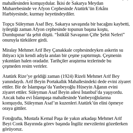
mahallesinden komşuydular. İkisi de Sakarya Meydan
Muharebesinde ve Afyon Cephesinde Atatürk’ün Erkânı
Harbiyesinde, kurmay heyetindeydiler.
Topçu Süleyman Asaf Bey, Sakarya savaşında bir bacağını kaybetti,
iyileştiği zaman Afyon cephesinde topunun başına koştu,
Dumlupınar’da şehit düştü. “İstiklâl Savaşının Çifte Şehit Neferi”
onuruyla türkülere girdi.
Miralay Mehmet Arif Bey Çanakkale cephesindeyken askerin su
ihtiyacı için kendi adıyla anılan bir çeşme yaptırmıştı. Çeşmenin
yıkıntıları halen oradadır. Tarihçiler araştırma tezlerinde bu
çeşmeden resim verirler.
Atatürk Rize’ye geldiği zaman (1924) Rizeli Mehmet Arif Bey
yanındaydı. Arif Beyin Portakallık Mahallesindeki dede evini ziyaret
ettiler. Bir de İslampaşa’da Yanbeyoğlu Hüseyin Ağanın evini
ziyaret ettiler. Süleyman Asaf Beyin ailesi İstanbul’da yaşıyordu.
Ancak baba evi İslampaşa mahallesinde Yanbeyoğlularına
komşuydu, Süleyman Asaf’ın kuzenleri Atatürk’ün elini öpmeye
oraya gittiler.
Fotoğrafta, Mustafa Kemal Paşa ile yakın arkadaşı Mehmet Arif
Beyi Conk Bayırında görev başında İngiliz mevzilerini gözetlerken
görüyoruz.