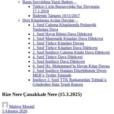
Basın Savcılığına Yazılı İfadem
menüyü
Türkçe-1 için Başsavcılığa Suç Duyurusu
aç
17.1.2018
İfademin Tamamı 10/11/2017
Ders Kitaplarına Açılan Davalar
menüyü
1. Sınıf Çalışma Kitaplarında Pedagojik
aç
Yanlışlara Dava
1. Sınıf Hayat Bilgisi Dava Dilekçesi
1. Sınıf Matematik Kitapları Dava Dilekçesi
1. Sınıf Türkçe Kitapları Davası
1. Sınıf Türkçe Kitapları Dava Dilekçesi
2. Sınıf İngilizce Çalışma Kitabı Dava Dilekçesi
4. Sınıf Türkçe Dava Dilekçesi
5. Sınıf İngilizce Dava Dilekçesi
6. Sınıf Hz. Muhammed’in Hayatı Kitap Davası
2. Sınıf İngilizce Hataları Düzeltilmiştir Diyen
MEB’e Teslim Tutanağı
İngilizce 2. Sınıf TTK Başkanından Tubitak’a
Gönderilen Hata Tespit Raporu
Rize Nere Çanakkale Nere (15.3.2025)
Mahiye Morgül
5 Ağustos 2026