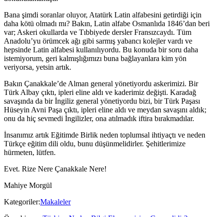
Bana şimdi soranlar oluyor, Atatürk Latin alfabesini getirdiği için
daha kötü olmadı mı? Bakın, Latin alfabe Osmanlıda 1846’dan beri
var; Askeri okullarda ve Tıbbiyede dersler Fransızcaydı. Tüm
Anadolu’yu örümcek ağı gibi sarmış yabancı kolejler vardı ve
hepsinde Latin alfabesi kullanılıyordu. Bu konuda bir soru daha
istemiyorum, geri kalmışlığımızı buna bağlayanlara kim yön
veriyorsa, yetsin artık.
Bakın Çanakkale’de Alman general yönetiyordu askerimizi. Bir
Türk Albay çıktı, ipleri eline aldı ve kaderimiz değişti. Karadağ
savaşında da bir İngiliz general yönetiyordu bizi, bir Türk Paşası
Hüseyin Avni Paşa çıktı, ipleri eline aldı ve meydan savaşını aldık;
onu da hiç sevmedi İngilizler, ona atılmadık iftira bırakmadılar.
İnsanımız artık Eğitimde Birlik neden toplumsal ihtiyaçtı ve neden
Türkçe eğitim dili oldu, bunu düşünmelidirler. Şehitlerimize
hürmeten, lütfen.
Evet. Rize Nere Çanakkale Nere!
Mahiye Morgül
Kategoriler:
Makaleler