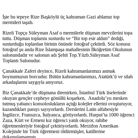
İşte bu tepeye Rize Başköylü üç kahraman Gazi ablamız top
mermileri taşıdı.
Rizeli Topçu Süleyman Asaf o mermilerle düşman mevzilerini topa
tuttu. Düşman toplarını susturdu ve “Bir top esir aldım” dediği,
susturduğu toplardan birinin önünde fotoğraf çektirdi. Söz konusu
fotoğraf şu anda Rize İslampaşa mahallesinin İlköğretim Okulunun
salonundadır ve salonun adı Şehit Top.Yüzb.Süleyman Asaf
Toplantı Salonudur.
Çanakkale Zaferi deyince, Rizeli kahramanlarımızı anmak
boynumuzun borcudur. Bütün kahramanlarımızı, Atatürk’ü ve silah
arkadaşlarını saygıyla anıyoruz.
Biz Çanakkale’de düşmana direnirken, İstanbul Türk liselerinde
okuyan gençler cepheye gönüllü koşarken, Anadolu’yu mesken
tutmuş yabancı konsoloslukların açtığı kolejler ellerini ovuşturuyor,
kazandıkları parayı sayıyorlardı. Derslerini Latin alfabesiyle
İngilizce, Fransızca, İtalyanca, görüyorlardı. Harput’ta 1000 öğrenci
Zaza, Kürt ve Ermeni kız öğrenci yatılı okuyor, rahibe
öğretmenleriyle fotoğraf çektiriyorlardı. Merzifon Amerikan
Kolejinde bir Türk öğretmeni öldürmüşler, katillerine
dokunulamamıştı.