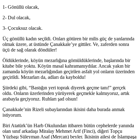
1- Gönüllü olacak,
2- Dul olacak,
3- Çocuksuz olacak.
Üç gönüllü kadın seçildi. Onları götüren bir milis güç de yanlarında
olmak üzere, at üstünde Çanakkale’ye gittiler. Ve, zaferden sonra
üçü de sağ olarak döndüler!
Öldüklerinde, köyün mezarlığına gömüldüklerinde, başlarında bir
kitabe bile yoktu. Köyün masal kahramanıydılar. Ancak yakın bir
zamanda köyün mezarlığından geçirilen asfalt yol onların üzerinden
geçirildi. Mezarları da, adları da kayboldu!
Şiirdeki gibi, “Bastığın yeri toprak diyerek geçme tanı!” gerçek
oldu. Onların üzerlerinden yürüyerek geçmekle kalmıyoruz, artık
arabayla geçiyoruz. Ruhları şad olsun!
Çanakkale’nin Rizeli subaylarından ikisini daha burada anmak
istiyorum.
Biri Atatürk’ün Harb Okulundan itibaren bütün cephelerde yanında
olan sınıf arkadaşı Miralay Mehmet Arif (Finci), diğeri Topçu
Yüzbaşı Süleyman Asaf (Mercan) beyler. İkisinin ailesi de İslampaşa