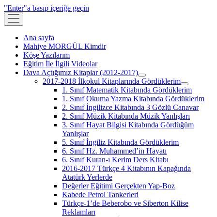
"Enter"a basıp içeriğe geçin
menüyü
aç
Ana sayfa
Mahiye MORGÜL Kimdir
Köşe Yazılarım
Eğitim İle İlgili Videolar
Dava Açtığımız Kitaplar (2012-2017)
menüyü
2017-2018 İlkokul Kitaplarında Gördüklerim
aç
menüyü
1. Sınıf Matematik Kitabında Gördüklerim
aç
1. Sınıf Okuma Yazma Kitabında Gördüklerim
2. Sınıf İngilizce Kitabında 3 Gözlü Canavar
2. Sınıf Müzik Kitabında Müzik Yanlışları
3. Sınıf Hayat Bilgisi Kitabında Gördüğüm
Yanlışlar
5. Sınıf İngiliz Kitabında Gördüklerim
6. Sınıf Hz. Muhammed’in Hayatı
6. Sınıf Kuran-ı Kerim Ders Kitabı
2016-2017 Türkçe 4 Kitabının Kapağında
Atatürk Yerlerde
Değerler Eğitimi Gerçekten Yap-Boz
Kabede Petrol Tankerleri
Türkçe-1’de Beberobo ve Siberton Kilise
Reklamları