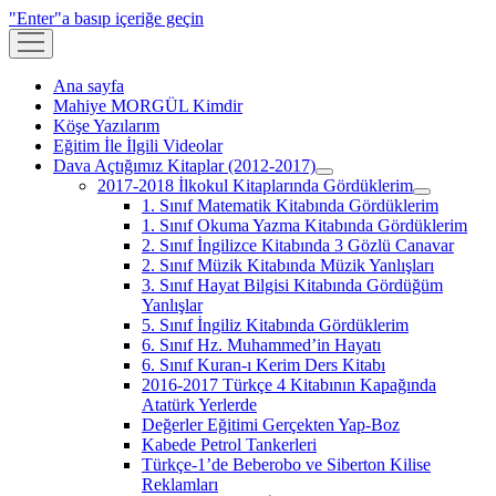
"Enter"a basıp içeriğe geçin
menüyü
aç
Ana sayfa
Mahiye MORGÜL Kimdir
Köşe Yazılarım
Eğitim İle İlgili Videolar
Dava Açtığımız Kitaplar (2012-2017)
menüyü
2017-2018 İlkokul Kitaplarında Gördüklerim
aç
menüyü
1. Sınıf Matematik Kitabında Gördüklerim
aç
1. Sınıf Okuma Yazma Kitabında Gördüklerim
2. Sınıf İngilizce Kitabında 3 Gözlü Canavar
2. Sınıf Müzik Kitabında Müzik Yanlışları
3. Sınıf Hayat Bilgisi Kitabında Gördüğüm
Yanlışlar
5. Sınıf İngiliz Kitabında Gördüklerim
6. Sınıf Hz. Muhammed’in Hayatı
6. Sınıf Kuran-ı Kerim Ders Kitabı
2016-2017 Türkçe 4 Kitabının Kapağında
Atatürk Yerlerde
Değerler Eğitimi Gerçekten Yap-Boz
Kabede Petrol Tankerleri
Türkçe-1’de Beberobo ve Siberton Kilise
Reklamları