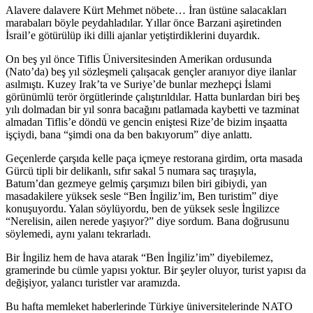
Alavere dalavere Kürt Mehmet nöbete… İran üstüne salacakları
marabaları böyle peydahladılar. Yıllar önce Barzani aşiretinden
İsrail’e götürülüp iki dilli ajanlar yetiştirdiklerini duyardık.
On beş yıl önce Tiflis Üniversitesinden Amerikan ordusunda
(Nato’da) beş yıl sözleşmeli çalışacak gençler aranıyor diye ilanlar
asılmıştı. Kuzey Irak’ta ve Suriye’de bunlar mezhepçi İslami
görünümlü terör örgütlerinde çalıştırıldılar. Hatta bunlardan biri beş
yılı dolmadan bir yıl sonra bacağını patlamada kaybetti ve tazminat
almadan Tiflis’e döndü ve gencin eniştesi Rize’de bizim inşaatta
işçiydi, bana “şimdi ona da ben bakıyorum” diye anlattı.
Geçenlerde çarşıda kelle paça içmeye restorana girdim, orta masada
Gürcü tipli bir delikanlı, sıfır sakal 5 numara saç tıraşıyla,
Batum’dan gezmeye gelmiş çarşımızı bilen biri gibiydi, yan
masadakilere yüksek sesle “Ben İngiliz’im, Ben turistim” diye
konuşuyordu. Yalan söylüyordu, ben de yüksek sesle İngilizce
“Nerelisin, ailen nerede yaşıyor?” diye sordum. Bana doğrusunu
söylemedi, aynı yalanı tekrarladı.
Bir İngiliz hem de hava atarak “Ben İngiliz’im” diyebilemez,
gramerinde bu cümle yapısı yoktur. Bir şeyler oluyor, turist yapısı da
değişiyor, yalancı turistler var aramızda.
Bu hafta memleket haberlerinde Türkiye üniversitelerinde NATO