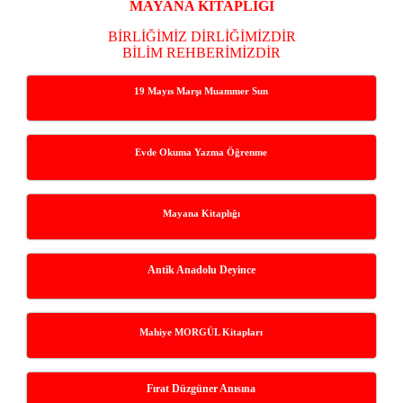
Menü
MAYANA KİTAPLIĞI
BİRLİĞİMİZ DİRLİĞİMİZDİR
BİLİM REHBERİMİZDİR
19 Mayıs Marşı Muammer Sun
Evde Okuma Yazma Öğrenme
Mayana Kitaplığı
Antik Anadolu Deyince
Mahiye MORGÜL Kitapları
Fırat Düzgüner Anısına