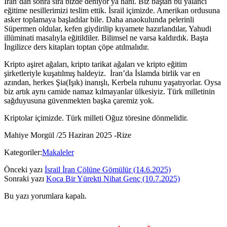
İran’dan sonra sıra bizde deniyor ya hani. Biz baştan bu yalancı
eğitime nesillerimizi teslim ettik. İsrail içimizde. Amerikan ordusuna
asker toplamaya başladılar bile. Daha anaokulunda pelerinli
Süpermen oldular, kefen giydirilip kıyamete hazırlandılar, Yahudi
illüminati masalıyla eğitildiler. Bilimsel ne varsa kaldırdık. Başta
İngilizce ders kitapları toptan çöpe atılmalıdır.
Kripto aşiret ağaları, kripto tarikat ağaları ve kripto eğitim
şirketleriyle kuşatılmış haldeyiz. İran’da İslamda birlik var en
azından, herkes Şia(Işık) inanışlı, Kerbela ruhunu yaşatıyorlar. Oysa
biz artık aynı camide namaz kılmayanlar ülkesiyiz. Türk milletinin
sağduyusuna güvenmekten başka çaremiz yok.
Kriptolar içimizde. Türk milleti Oğuz töresine dönmelidir.
Mahiye Morgül /25 Haziran 2025 -Rize
Kategoriler:
Makaleler
Önceki yazı
İsrail İran Çölüne Gömülür (14.6.2025)
Sonraki yazı
Koca Bir Yürekti Nihat Genç (10.7.2025)
Bu yazı yorumlara kapalı.
Yan