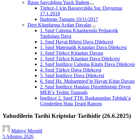
Basın Savcılığına Yazılı İfadem
menüyü
Türkçe-1 için Başsavcılığa Suç Duyurusu
aç
17.1.2018
İfademin Tamamı 10/11/2017
Ders Kitaplarına Açılan Davalar
menüyü
1. Sınıf Çalışma Kitaplarında Pedagojik
aç
Yanlışlara Dava
1. Sınıf Hayat Bilgisi Dava Dilekçesi
1. Sınıf Matematik Kitapları Dava Dilekçesi
1. Sınıf Türkçe Kitapları Davası
1. Sınıf Türkçe Kitapları Dava Dilekçesi
2. Sınıf İngilizce Çalışma Kitabı Dava Dilekçesi
4. Sınıf Türkçe Dava Dilekçesi
5. Sınıf İngilizce Dava Dilekçesi
6. Sınıf Hz. Muhammed’in Hayatı Kitap Davası
2. Sınıf İngilizce Hataları Düzeltilmiştir Diyen
MEB’e Teslim Tutanağı
İngilizce 2. Sınıf TTK Başkanından Tubitak’a
Gönderilen Hata Tespit Raporu
Yahudilerin Tarihi Kriptolar Tarihidir (26.6.2025)
Mahiye Morgül
5 Ağustos 2026