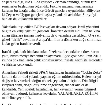
afişleri asıldığı, NATO’da çalışacak eleman arandığı, bunun için
seminerler başladığını öğrendik. Fakülte mezunu gençlerimize
kurulan bu tuzağı daha önce Gürcü gençlere uyguladılar. Biliyoruz
ki Çeçen ve Uygur gençleri başka yalanlarla avladılar, Suriye’yi
bunları da kullanarak bitirdiler.
Yalanlarla inşa edilen BOP savaşları devam ediyor. İsrail yönetimi
bugün en vahşi yüzünü gösterdi. İran’dan dersini aldı. İran halkına
atılan iftiralara inanan medyamız da o yalanları destekledi. Oysa en
güzel “birlik” cevabını Avrupa’dan İran’a dönerken doğu sınırımıza
kadar gelen İranlılar verdi.
İran’da çok katlı binalara atılan füzeler sadece odaların duvarlarını
yıktı, bizim medya nedenini anlayamadı. Oysa çok basit. İran 2010
yılında çok katlılarda çelik konstrüksiyon inşaata geçmişti. Kolonlar
ve kirişler çeliktendir.
Amerikan Yahudi şirketi SPAN tarafından hazırlanan “Çoklu Zeka”
kuramı da bir dizi yalanla yapılan eğitim müfredatıdır. Halen her yıl
değişen kavramlarla doğru tek tek şey kalmadı içinde. Din Bilgisi
kitapları dahil, doğru düşünme engellendi, dindar aileler de
kandırıldı. Yeni sözlük hazırladılar, her kavramın yerine bilimsel
olmayan uyduruk kelimeler koydular. YALANLARLA EĞİTİM
modeline geçirildik.