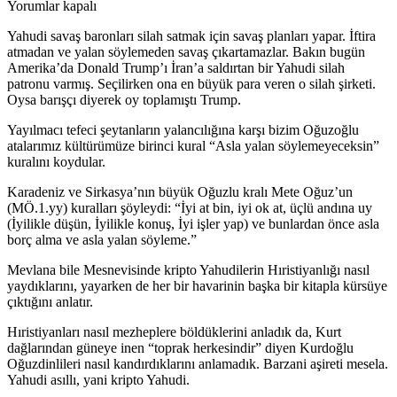
Yorumlar kapalı
Yahudi savaş baronları silah satmak için savaş planları yapar. İftira
atmadan ve yalan söylemeden savaş çıkartamazlar. Bakın bugün
Amerika’da Donald Trump’ı İran’a saldırtan bir Yahudi silah
patronu varmış. Seçilirken ona en büyük para veren o silah şirketi.
Oysa barışçı diyerek oy toplamıştı Trump.
Yayılmacı tefeci şeytanların yalancılığına karşı bizim Oğuzoğlu
atalarımız kültürümüze birinci kural “Asla yalan söylemeyeceksin”
kuralını koydular.
Karadeniz ve Sirkasya’nın büyük Oğuzlu kralı Mete Oğuz’un
(MÖ.1.yy) kuralları şöyleydi: “İyi at bin, iyi ok at, üçlü andına uy
(İyilikle düşün, İyilikle konuş, İyi işler yap) ve bunlardan önce asla
borç alma ve asla yalan söyleme.”
Mevlana bile Mesnevisinde kripto Yahudilerin Hıristiyanlığı nasıl
yaydıklarını, yayarken de her bir havarinin başka bir kitapla kürsüye
çıktığını anlatır.
Hıristiyanları nasıl mezheplere böldüklerini anladık da, Kurt
dağlarından güneye inen “toprak herkesindir” diyen Kurdoğlu
Oğuzdinlileri nasıl kandırdıklarını anlamadık. Barzani aşireti mesela.
Yahudi asıllı, yani kripto Yahudi.