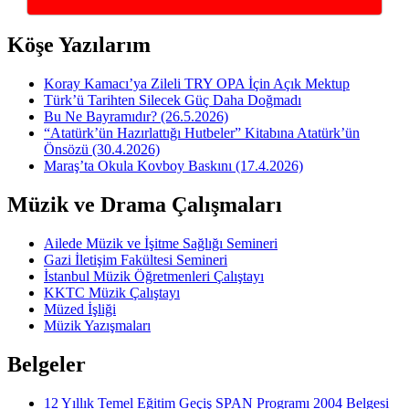
Köşe Yazılarım
Koray Kamacı’ya Zileli TRY OPA İçin Açık Mektup
Türk’ü Tarihten Silecek Güç Daha Doğmadı
Bu Ne Bayramıdır? (26.5.2026)
“Atatürk’ün Hazırlattığı Hutbeler” Kitabına Atatürk’ün
Önsözü (30.4.2026)
Maraş’ta Okula Kovboy Baskını (17.4.2026)
Müzik ve Drama Çalışmaları
Ailede Müzik ve İşitme Sağlığı Semineri
Gazi İletişim Fakültesi Semineri
İstanbul Müzik Öğretmenleri Çalıştayı
KKTC Müzik Çalıştayı
Müzed İşliği
Müzik Yazışmaları
Belgeler
12 Yıllık Temel Eğitim Geçiş SPAN Programı 2004 Belgesi