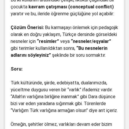
çocukta
kavram çatışması (conceptual conflict)
yaratır ve bu, ileride öğrenme güçlüğüne yol açabilir:
Çözüm Önerisi:
Bu karmaşayı önlemek için pedagojik
olarak en doğru yaklaşım, Türkçe dersinde görseldeki
nesneler için
“resimler”
veya
“nesneler/eşyalar”
gibi terimler kullanıldıktan sonra,
“Bu nesnelerin
adlarını söyleyiniz”
şeklinde bir soru sormaktır.
Soru:
Türk kültüründe, şiirde, edebiyatta, dualarımızda,
yüceltme duygusu veren bir “varlık” ifademiz vardır.
“Allah’ın varlığına birliğine inanmak” gibi Dara düşünce
bizi var eden yaradana sığınmak gibi. Törenlerde
“Varlığım Türk varlığına armağan olsun” diye ant içeriz.
Örneğin, şehitler ölmez, varlıkları devam eder bizim