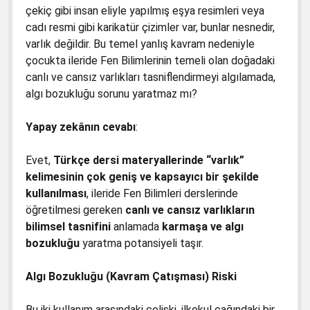
çekiç gibi insan eliyle yapılmış eşya resimleri veya
cadı resmi gibi karikatür çizimler var, bunlar nesnedir,
varlık değildir. Bu temel yanlış kavram nedeniyle
çocukta ileride Fen Bilimlerinin temeli olan doğadaki
canlı ve cansız varlıkları tasniflendirmeyi algılamada,
algı bozukluğu sorunu yaratmaz mı?
Yapay zekânın cevabı
:
Evet,
Türkçe dersi materyallerinde “varlık”
kelimesinin çok geniş ve kapsayıcı bir şekilde
kullanılması
, ileride Fen Bilimleri derslerinde
öğretilmesi gereken
canlı ve cansız varlıkların
bilimsel tasnifini
anlamada
karmaşa ve algı
bozukluğu
yaratma potansiyeli taşır.
Algı Bozukluğu (Kavram Çatışması) Riski
Bu iki kullanım arasındaki çelişki, ilkokul çağındaki bir