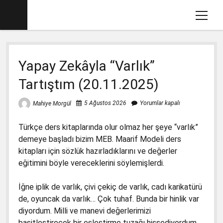
menüy
aç
Ana sayfa
Yapay Zekâyla “Varlık”
Mahiye MORGÜL Kimdir
Tartıştım (20.11.2025)
Köşe Yazılarım
Eğitim İle İlgili Videolar
5 Ağustos 2026
Yorumlar kapalı
Mahiye Morgül
Dava Açtığımız Kitaplar (2012-2017)
menüyü
Türkçe ders kitaplarında olur olmaz her şeye “varlık”
aç
2017-2018 İlkokul Kitaplarında Gördüklerim
menüyü
demeye başladı bizim MEB. Maarif Modeli ders
aç
kitapları için sözlük hazırladıklarını ve değerler
Basın Savcılığına Yazılı İfadem
1. Sınıf Matematik Kitabında Gördüklerim
menüyü
eğitimini böyle vereceklerini söylemişlerdi.
aç
Ders Kitaplarına Açılan Davalar
1. Sınıf Okuma Yazma Kitabında Gördüklerim
Türkçe-1 için Başsavcılığa Suç Duyurusu
menüyü
aç
17.1.2018
İğne iplik de varlık, çivi çekiç de varlık, cadı karikatürü
2. Sınıf İngilizce Kitabında 3 Gözlü Canavar
1. Sınıf Çalışma Kitaplarında Pedagojik
de, oyuncak da varlık… Çok tuhaf. Bunda bir hinlik var
İfademin Tamamı 10/11/2017
Yanlışlara Dava
2. Sınıf Müzik Kitabında Müzik Yanlışları
diyordum. Milli ve manevi değerlerimizi
1. Sınıf Hayat Bilgisi Dava Dilekçesi
basitleştirecek bir eşleştirme tuzağı hissediyordum.