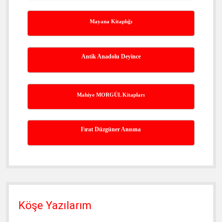
Mayana Kitaplığı
Antik Anadolu Deyince
Mahiye MORGÜL Kitapları
Fırat Düzgüner Anısına
Köşe Yazılarım