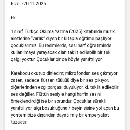
Rize -20.11.2025
Ek:
1.sınıf Türkçe Okuma Yazma (2025) kitabında müzik
aletlerine “varlık” diyen bir kitapla eğitime başlıyor
çocuklarımız. Bu resimlerde, sesi harf öğretiminde
kullanılmaya yarayacak olan taklit edilebilir bir tek
çalgı yoktur. Çocuklar bir de böyle yanıltılıyor.
Karekodu okutup dinledim; mikrofondan ses çıkmıyor
zaten, sadece flütten tüüüüü diye bir ses çıkıyor,
diğerlerinden ezgi parçası duyuluyor, ki, taklit edilebilir
ses değiller. Flütün sesiyle hangi harfin sesini
örneklendirdiği ise bir sorundur. Çocuklar sürekli
yanıltılıyor. algı bozukluğuna / beyin sisine yol açan bu
yöntem bize dışarıdan dayatılmış bir emperyalist
tuzaktır.