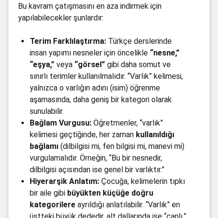
Bu kavram çatışmasını en aza indirmek için
yapılabilecekler şunlardır:
Terim Farklılaştırma:
Türkçe derslerinde
insan yapımı nesneler için öncelikle
“nesne,”
“eşya,”
veya
“görsel”
gibi daha somut ve
sınırlı terimler kullanılmalıdır. “Varlık” kelimesi,
yalnızca o varlığın adını (isim) öğrenme
aşamasında, daha geniş bir kategori olarak
sunulabilir.
Bağlam Vurgusu:
Öğretmenler, “varlık”
kelimesi geçtiğinde, her zaman
kullanıldığı
bağlamı
(dilbilgisi mi, fen bilgisi mi, manevi mi)
vurgulamalıdır. Örneğin, “Bu bir nesnedir,
dilbilgisi açısından ise genel bir varlıktır.”
Hiyerarşik Anlatım:
Çocuğa, kelimelerin tıpkı
bir aile gibi
büyükten küçüğe doğru
kategorilere
ayrıldığı anlatılabilir. “Varlık” en
üstteki büyük dededir, alt dallarında ise “canlı,”