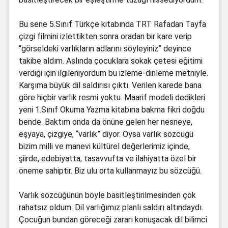
3. Sınıf Hayat Bilgisi Kitabında Gördüğüm
Yanlışlar
1. Sınıf Matematik Kitapları Dava Dilekçesi
Bu sene 5.Sınıf Türkçe kitabında TRT Rafadan Tayfa
5. Sınıf İngiliz Kitabında Gördüklerim
1. Sınıf Türkçe Kitapları Davası
çizgi filmini izlettikten sonra oradan bir kare verip
“görseldeki varlıkların adlarını söyleyiniz” deyince
6. Sınıf Hz. Muhammed’in Hayatı
1. Sınıf Türkçe Kitapları Dava Dilekçesi
takibe aldım. Aslında çocuklara sokak çetesi eğitimi
6. Sınıf Kuran-ı Kerim Ders Kitabı
2. Sınıf İngilizce Çalışma Kitabı Dava Dilekçesi
verdiği için ilgileniyordum bu izleme-dinleme metniyle.
Karşıma büyük dil saldırısı çıktı. Verilen karede bana
2016-2017 Türkçe 4 Kitabının Kapağında
4. Sınıf Türkçe Dava Dilekçesi
göre hiçbir varlık resmi yoktu. Maarif modeli dedikleri
Atatürk Yerlerde
5. Sınıf İngilizce Dava Dilekçesi
yeni 1.Sınıf Okuma Yazma kitabına bakma fikri doğdu
Değerler Eğitimi Gerçekten Yap-Boz
bende. Baktım onda da önüne gelen her nesneye,
6. Sınıf Hz. Muhammed’in Hayatı Kitap Davası
eşyaya, çizgiye, “varlık” diyor. Oysa varlık sözcüğü
Kabede Petrol Tankerleri
2. Sınıf İngilizce Hataları Düzeltilmiştir Diyen
bizim milli ve manevi kültürel değerlerimiz içinde,
Türkçe-1’de Beberobo ve Siberton Kilise
MEB’e Teslim Tutanağı
şiirde, edebiyatta, tasavvufta ve ilahiyatta özel bir
Reklamları
öneme sahiptir. Biz ulu orta kullanmayız bu sözcüğü.
İngilizce 2. Sınıf TTK Başkanından Tubitak’a
Gönderilen Hata Tespit Raporu
Varlık sözcüğünün böyle basitleştirilmesinden çok
rahatsız oldum. Dil varlığımız planlı saldırı altındaydı.
Çocuğun bundan göreceği zararı konuşacak dil bilimci