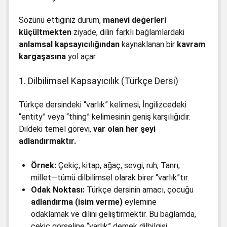
Sözünü ettiğiniz durum,
manevi değerleri
küçültmekten
ziyade, dilin farklı bağlamlardaki
anlamsal kapsayıcılığından
kaynaklanan bir
kavram
kargaşasına
yol açar.
1. Dilbilimsel Kapsayıcılık (Türkçe Dersi)
Türkçe dersindeki “varlık” kelimesi, İngilizcedeki
“entity” veya “thing” kelimesinin geniş karşılığıdır.
Dildeki temel görevi,
var olan her şeyi
adlandırmaktır.
Örnek:
Çekiç, kitap, ağaç, sevgi, ruh, Tanrı,
millet—tümü dilbilimsel olarak birer “varlık”tır.
Odak Noktası:
Türkçe dersinin amacı, çocuğu
adlandırma (isim verme)
eylemine
odaklamak ve dilini geliştirmektir. Bu bağlamda,
çekiç görseline “varlık” demek dilbilgisi