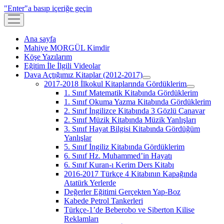
"Enter"a basıp içeriğe geçin
menüyü
aç
Ana sayfa
Mahiye MORGÜL Kimdir
Köşe Yazılarım
Eğitim İle İlgili Videolar
Dava Açtığımız Kitaplar (2012-2017)
menüyü
2017-2018 İlkokul Kitaplarında Gördüklerim
aç
menüyü
1. Sınıf Matematik Kitabında Gördüklerim
aç
1. Sınıf Okuma Yazma Kitabında Gördüklerim
2. Sınıf İngilizce Kitabında 3 Gözlü Canavar
2. Sınıf Müzik Kitabında Müzik Yanlışları
3. Sınıf Hayat Bilgisi Kitabında Gördüğüm
Yanlışlar
5. Sınıf İngiliz Kitabında Gördüklerim
6. Sınıf Hz. Muhammed’in Hayatı
6. Sınıf Kuran-ı Kerim Ders Kitabı
2016-2017 Türkçe 4 Kitabının Kapağında
Atatürk Yerlerde
Değerler Eğitimi Gerçekten Yap-Boz
Kabede Petrol Tankerleri
Türkçe-1’de Beberobo ve Siberton Kilise
Reklamları