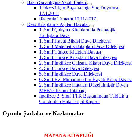
Basın Savcılığına Yazılı İfadem
menüyü
Türkçe-1 için Başsavcılığa Suç Duyurusu
aç
17.1.2018
İfademin Tamamı 10/11/2017
Ders Kitaplarına Açılan Davalar
menüyü
1. Sınıf Çalışma Kitaplarında Pedagojik
aç
Yanlışlara Dava
1. Sınıf Hayat Bilgisi Dava Dilekçesi
1. Sınıf Matematik Kitapları Dava Dilekçesi
1. Sınıf Türkçe Kitapları Davası
1. Sınıf Türkçe Kitapları Dava Dilekçesi
2. Sınıf İngilizce Çalışma Kitabı Dava Dilekçesi
4. Sınıf Türkçe Dava Dilekçesi
5. Sınıf İngilizce Dava Dilekçesi
6. Sınıf Hz. Muhammed’in Hayatı Kitap Davası
2. Sınıf İngilizce Hataları Düzeltilmiştir Diyen
MEB’e Teslim Tutanağı
İngilizce 2. Sınıf TTK Başkanından Tubitak’a
Gönderilen Hata Tespit Raporu
Oyunlu Şarkılar ve Nazlatmalar
Yan
Menü
MAYANA KİTAPLIĞI