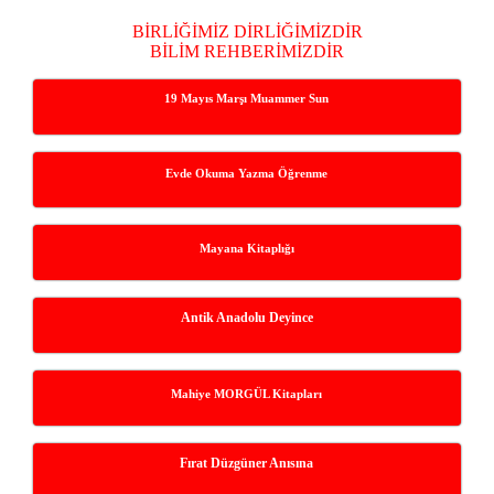
BİRLİĞİMİZ DİRLİĞİMİZDİR
BİLİM REHBERİMİZDİR
19 Mayıs Marşı Muammer Sun
Evde Okuma Yazma Öğrenme
Mayana Kitaplığı
Antik Anadolu Deyince
Mahiye MORGÜL Kitapları
Fırat Düzgüner Anısına