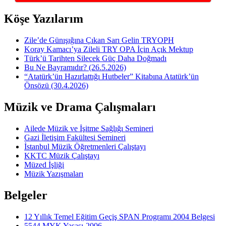
Köşe Yazılarım
Zile’de Günışığına Çıkan Sarı Gelin TRYOPH
Koray Kamacı’ya Zileli TRY OPA İçin Açık Mektup
Türk’ü Tarihten Silecek Güç Daha Doğmadı
Bu Ne Bayramıdır? (26.5.2026)
“Atatürk’ün Hazırlattığı Hutbeler” Kitabına Atatürk’ün
Önsözü (30.4.2026)
Müzik ve Drama Çalışmaları
Ailede Müzik ve İşitme Sağlığı Semineri
Gazi İletişim Fakültesi Semineri
İstanbul Müzik Öğretmenleri Çalıştayı
KKTC Müzik Çalıştayı
Müzed İşliği
Müzik Yazışmaları
Belgeler
12 Yıllık Temel Eğitim Geçiş SPAN Programı 2004 Belgesi
5544 MYK Yasası-2006