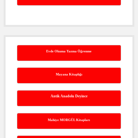
Evde Okuma Yazma Öğrenme
Mayana Kitaplığı
Antik Anadolu Deyince
Mahiye MORGÜL Kitapları