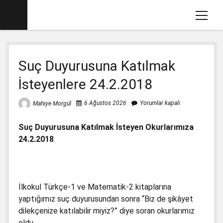
menüy
aç
Ana sayfa
Suç Duyurusuna Katılmak
Mahiye MORGÜL Kimdir
İsteyenlere 24.2.2018
Köşe Yazılarım
Eğitim İle İlgili Videolar
6 Ağustos 2026
Yorumlar kapalı
Mahiye Morgül
Dava Açtığımız Kitaplar (2012-2017)
menüyü
Suç Duyurusuna Katılmak İsteyen Okurlarımıza
aç
2017-2018 İlkokul Kitaplarında Gördüklerim
menüyü
24.2.2018
aç
Basın Savcılığına Yazılı İfadem
1. Sınıf Matematik Kitabında Gördüklerim
menüyü
aç
Ders Kitaplarına Açılan Davalar
1. Sınıf Okuma Yazma Kitabında Gördüklerim
Türkçe-1 için Başsavcılığa Suç Duyurusu
menüyü
aç
17.1.2018
İlkokul Türkçe-1 ve Matematik-2 kitaplarına
2. Sınıf İngilizce Kitabında 3 Gözlü Canavar
1. Sınıf Çalışma Kitaplarında Pedagojik
yaptığımız suç duyurusundan sonra “Biz de şikâyet
İfademin Tamamı 10/11/2017
Yanlışlara Dava
2. Sınıf Müzik Kitabında Müzik Yanlışları
dilekçenize katılabilir miyiz?” diye soran okurlarımız
1. Sınıf Hayat Bilgisi Dava Dilekçesi
oldu.