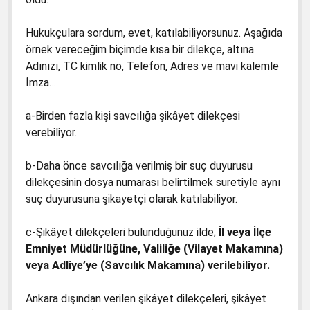
3. Sınıf Hayat Bilgisi Kitabında Gördüğüm
Yanlışlar
1. Sınıf Matematik Kitapları Dava Dilekçesi
Hukukçulara sordum, evet, katılabiliyorsunuz. Aşağıda
5. Sınıf İngiliz Kitabında Gördüklerim
1. Sınıf Türkçe Kitapları Davası
örnek vereceğim biçimde kısa bir dilekçe, altına
Adınızı, TC kimlik no, Telefon, Adres ve mavi kalemle
6. Sınıf Hz. Muhammed’in Hayatı
1. Sınıf Türkçe Kitapları Dava Dilekçesi
İmza…
6. Sınıf Kuran-ı Kerim Ders Kitabı
2. Sınıf İngilizce Çalışma Kitabı Dava Dilekçesi
a-Birden fazla kişi savcılığa şikâyet dilekçesi
2016-2017 Türkçe 4 Kitabının Kapağında
4. Sınıf Türkçe Dava Dilekçesi
verebiliyor.
Atatürk Yerlerde
5. Sınıf İngilizce Dava Dilekçesi
Değerler Eğitimi Gerçekten Yap-Boz
b-Daha önce savcılığa verilmiş bir suç duyurusu
6. Sınıf Hz. Muhammed’in Hayatı Kitap Davası
dilekçesinin dosya numarası belirtilmek suretiyle aynı
Kabede Petrol Tankerleri
2. Sınıf İngilizce Hataları Düzeltilmiştir Diyen
suç duyurusuna şikayetçi olarak katılabiliyor.
Türkçe-1’de Beberobo ve Siberton Kilise
MEB’e Teslim Tutanağı
Reklamları
c-Şikâyet dilekçeleri bulunduğunuz ilde;
İl veya İlçe
İngilizce 2. Sınıf TTK Başkanından Tubitak’a
Emniyet Müdürlüğüne, Valiliğe (Vilayet Makamına)
Gönderilen Hata Tespit Raporu
veya Adliye’ye (Savcılık Makamına) verilebiliyor.
Ankara dışından verilen şikâyet dilekçeleri, şikâyet