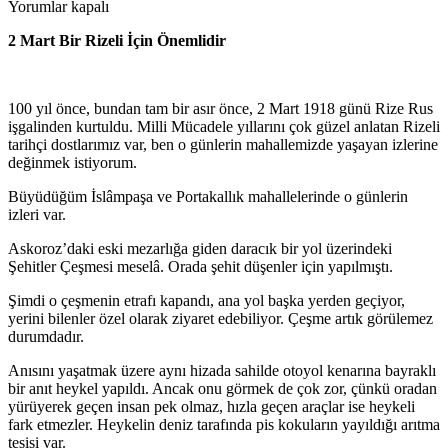
Yorumlar kapalı
2 Mart Bir Rizeli İçin Önemlidir
100 yıl önce, bundan tam bir asır önce, 2 Mart 1918 günü Rize Rus
işgalinden kurtuldu. Milli Mücadele yıllarını çok güzel anlatan Rizeli
tarihçi dostlarımız var, ben o günlerin mahallemizde yaşayan izlerine
değinmek istiyorum.
Büyüdüğüm İslâmpaşa ve Portakallık mahallelerinde o günlerin
izleri var.
Askoroz’daki eski mezarlığa giden daracık bir yol üzerindeki
Şehitler Çeşmesi meselâ. Orada şehit düşenler için yapılmıştı.
Şimdi o çeşmenin etrafı kapandı, ana yol başka yerden geçiyor,
yerini bilenler özel olarak ziyaret edebiliyor. Çeşme artık görülemez
durumdadır.
Anısını yaşatmak üzere aynı hizada sahilde otoyol kenarına bayraklı
bir anıt heykel yapıldı. Ancak onu görmek de çok zor, çünkü oradan
yürüyerek geçen insan pek olmaz, hızla geçen araçlar ise heykeli
fark etmezler. Heykelin deniz tarafında pis kokuların yayıldığı arıtma
tesisi var.