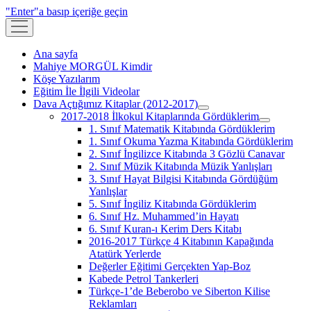
"Enter"a basıp içeriğe geçin
menüyü
aç
Ana sayfa
Mahiye MORGÜL Kimdir
Köşe Yazılarım
Eğitim İle İlgili Videolar
Dava Açtığımız Kitaplar (2012-2017)
menüyü
2017-2018 İlkokul Kitaplarında Gördüklerim
aç
menüyü
1. Sınıf Matematik Kitabında Gördüklerim
aç
1. Sınıf Okuma Yazma Kitabında Gördüklerim
2. Sınıf İngilizce Kitabında 3 Gözlü Canavar
2. Sınıf Müzik Kitabında Müzik Yanlışları
3. Sınıf Hayat Bilgisi Kitabında Gördüğüm
Yanlışlar
5. Sınıf İngiliz Kitabında Gördüklerim
6. Sınıf Hz. Muhammed’in Hayatı
6. Sınıf Kuran-ı Kerim Ders Kitabı
2016-2017 Türkçe 4 Kitabının Kapağında
Atatürk Yerlerde
Değerler Eğitimi Gerçekten Yap-Boz
Kabede Petrol Tankerleri
Türkçe-1’de Beberobo ve Siberton Kilise
Reklamları