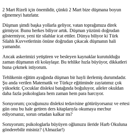
2 Mart Rizeli için önemlidir, çünkü 2 Mart bize düşmana boyun
eğmemeyi hatırlatır.
Düşman şimdi başka yollarla geliyor, vatan toprağımıza direk
girmiyor. Bunu herkes biliyor artık. Düşman yüzünü doğrudan
göstermiyor, yeni tür silahlar icat ettiler. Dünya biliyor ki Türk
Silahlı Kuvvetlerinin önüne doğrudan çıkacak düşmanın hali
yamandır.
Ancak askerimizi yetiştiren ve besleyen kaynaklar kurutulduğu
zaman düşmanın eli kolaylaşır. Bu tehlike hızla büyüyor, dikkatleri
buna çekmek istiyorum.
Tehlikenin eğitim ayağında düşman bir hayli ilerlemiş durumdadır.
Şu anda verilen Matematik ve Türkçe eğitiminde zayiatımız çok
yüksektir. Çocuklar disleksi batağında boğuluyor, aileler okuldan
daha fazla psikologlara hem zaman hem para harcıyor.
Soruyorum; çocuğunuzu disleksi tedavisine götürüyorsanız ve ertesi
gün onu bu hale getiren ders kitaplarıyla okumaya mecbur
ediyorsanız, sorun ortadan kalkar mı?
Soruyorum; psikologlarla büyüyen oğlunuzu ileride Harb Okuluna
gönderebilir misiniz? (Almazlar!)