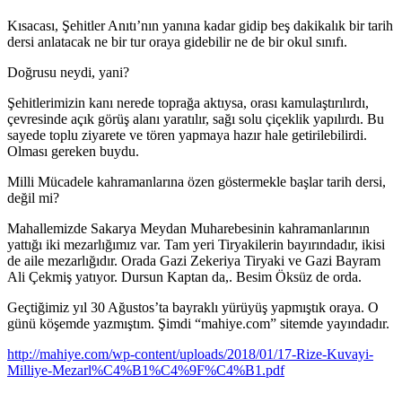
Kısacası, Şehitler Anıtı’nın yanına kadar gidip beş dakikalık bir tarih
dersi anlatacak ne bir tur oraya gidebilir ne de bir okul sınıfı.
Doğrusu neydi, yani?
Şehitlerimizin kanı nerede toprağa aktıysa, orası kamulaştırılırdı,
çevresinde açık görüş alanı yaratılır, sağı solu çiçeklik yapılırdı. Bu
sayede toplu ziyarete ve tören yapmaya hazır hale getirilebilirdi.
Olması gereken buydu.
Milli Mücadele kahramanlarına özen göstermekle başlar tarih dersi,
değil mi?
Mahallemizde Sakarya Meydan Muharebesinin kahramanlarının
yattığı iki mezarlığımız var. Tam yeri Tiryakilerin bayırındadır, ikisi
de aile mezarlığıdır. Orada Gazi Zekeriya Tiryaki ve Gazi Bayram
Ali Çekmiş yatıyor. Dursun Kaptan da,. Besim Öksüz de orda.
Geçtiğimiz yıl 30 Ağustos’ta bayraklı yürüyüş yapmıştık oraya. O
günü köşemde yazmıştım. Şimdi “mahiye.com” sitemde yayındadır.
http://mahiye.com/wp-content/uploads/2018/01/17-Rize-Kuvayi-
Milliye-Mezarl%C4%B1%C4%9F%C4%B1.pdf