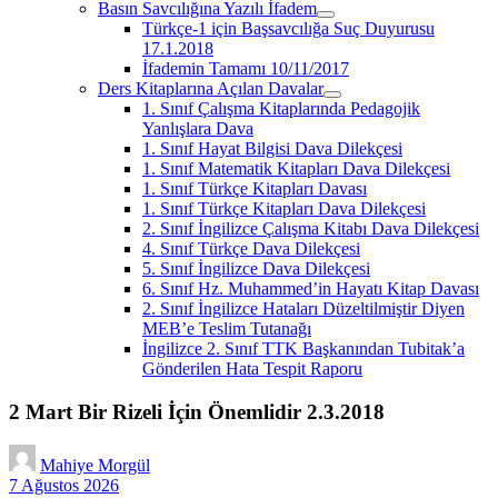
Basın Savcılığına Yazılı İfadem
menüyü
Türkçe-1 için Başsavcılığa Suç Duyurusu
aç
17.1.2018
İfademin Tamamı 10/11/2017
Ders Kitaplarına Açılan Davalar
menüyü
1. Sınıf Çalışma Kitaplarında Pedagojik
aç
Yanlışlara Dava
1. Sınıf Hayat Bilgisi Dava Dilekçesi
1. Sınıf Matematik Kitapları Dava Dilekçesi
1. Sınıf Türkçe Kitapları Davası
1. Sınıf Türkçe Kitapları Dava Dilekçesi
2. Sınıf İngilizce Çalışma Kitabı Dava Dilekçesi
4. Sınıf Türkçe Dava Dilekçesi
5. Sınıf İngilizce Dava Dilekçesi
6. Sınıf Hz. Muhammed’in Hayatı Kitap Davası
2. Sınıf İngilizce Hataları Düzeltilmiştir Diyen
MEB’e Teslim Tutanağı
İngilizce 2. Sınıf TTK Başkanından Tubitak’a
Gönderilen Hata Tespit Raporu
2 Mart Bir Rizeli İçin Önemlidir 2.3.2018
Mahiye Morgül
7 Ağustos 2026