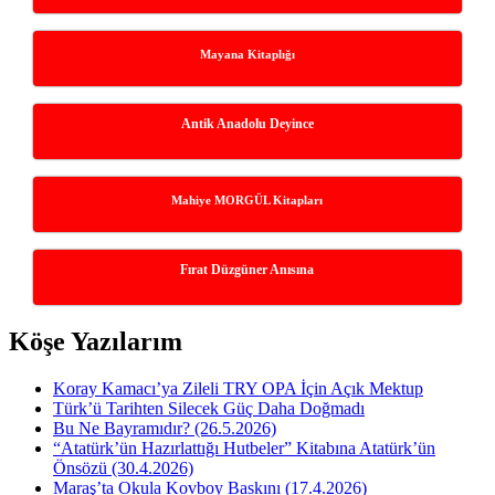
Mayana Kitaplığı
Antik Anadolu Deyince
Mahiye MORGÜL Kitapları
Fırat Düzgüner Anısına
Köşe Yazılarım
Koray Kamacı’ya Zileli TRY OPA İçin Açık Mektup
Türk’ü Tarihten Silecek Güç Daha Doğmadı
Bu Ne Bayramıdır? (26.5.2026)
“Atatürk’ün Hazırlattığı Hutbeler” Kitabına Atatürk’ün
Önsözü (30.4.2026)
Maraş’ta Okula Kovboy Baskını (17.4.2026)