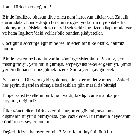
Hani Türk asker doğardı?
Bir de İngilizce okusun diye onca para harcayan aileler var. Zavallı
durumdalar. İçinde doğru bir cümle öğretiyorlar mı diye kitaba hiç
bakmıyorlar. Disleksi dozu en yüksek zehir İngilizce kitaplarında var
ve hatta İngiltere’deki veliler bile bundan şikâyetçiler.
Çocuğunu sömürge eğitimine teslim eden bir ülke olduk, halimiz
budur.
Bir de beslenme boyutu var bu sömürge sisteminin. Bakınız, yerli
mısır gitmişti, yerli tütün gitmişti, emperyalist tekeller gelmişti. Şimdi
yerli/milli pancarımız gitmek üzere. Sonra yerli çay gidecek.
Ya sonra… Bir varmış bir yokmuş, bir asker millet varmış… Askerin
her şeyini dışarıdan almaya başladıkları gün masal da bitmiş!
Emperyalist tekellerin bir kuralı vardı, kızdığı zaman ambargo
koyardı, değil mi?
Ülke yöneticileri Türk askerini tanıyor ve güveniyorsa, ama
düşmanın huyunu bilmiyorsa, çok yazık eder. Bu milletin heyecanını
söndürecek şeyler bunlar.
Değerli Rizeli hemşerilerimin 2 Mart Kurtuluş Gününü bu