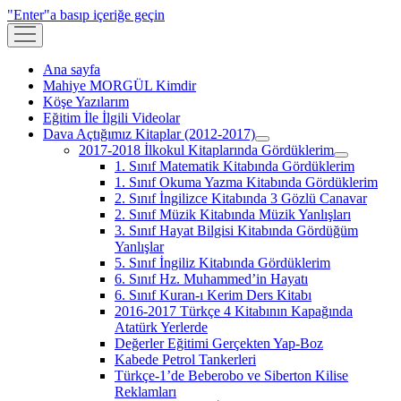
"Enter"a basıp içeriğe geçin
menüyü
aç
Ana sayfa
Mahiye MORGÜL Kimdir
Köşe Yazılarım
Eğitim İle İlgili Videolar
Dava Açtığımız Kitaplar (2012-2017)
menüyü
2017-2018 İlkokul Kitaplarında Gördüklerim
aç
menüyü
1. Sınıf Matematik Kitabında Gördüklerim
aç
1. Sınıf Okuma Yazma Kitabında Gördüklerim
2. Sınıf İngilizce Kitabında 3 Gözlü Canavar
2. Sınıf Müzik Kitabında Müzik Yanlışları
3. Sınıf Hayat Bilgisi Kitabında Gördüğüm
Yanlışlar
5. Sınıf İngiliz Kitabında Gördüklerim
6. Sınıf Hz. Muhammed’in Hayatı
6. Sınıf Kuran-ı Kerim Ders Kitabı
2016-2017 Türkçe 4 Kitabının Kapağında
Atatürk Yerlerde
Değerler Eğitimi Gerçekten Yap-Boz
Kabede Petrol Tankerleri
Türkçe-1’de Beberobo ve Siberton Kilise
Reklamları