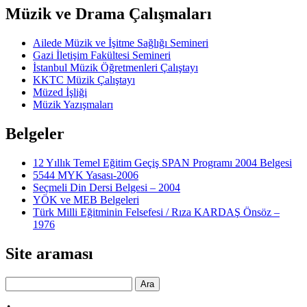
Müzik ve Drama Çalışmaları
Ailede Müzik ve İşitme Sağlığı Semineri
Gazi İletişim Fakültesi Semineri
İstanbul Müzik Öğretmenleri Çalıştayı
KKTC Müzik Çalıştayı
Müzed İşliği
Müzik Yazışmaları
Belgeler
12 Yıllık Temel Eğitim Geçiş SPAN Programı 2004 Belgesi
5544 MYK Yasası-2006
Seçmeli Din Dersi Belgesi – 2004
YÖK ve MEB Belgeleri
Türk Milli Eğitminin Felsefesi / Rıza KARDAŞ Önsöz –
1976
Site araması
Ara