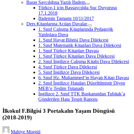
Basın Savcılığına Yazılı İfadem
menüyü
Türkçe-1 için Başsavcılığa Suç Duyurusu
aç
17.1.2018
İfademin Tamamı 10/11/2017
Ders Kitaplarına Açılan Davalar
menüyü
1. Sınıf Çalışma Kitaplarında Pedagojik
aç
Yanlışlara Dava
1. Sınıf Hayat Bilgisi Dava Dilekçesi
1. Sınıf Matematik Kitapları Dava Dilekçesi
1. Sınıf Türkçe Kitapları Davası
1. Sınıf Türkçe Kitapları Dava Dilekçesi
2. Sınıf İngilizce Çalışma Kitabı Dava Dilekçesi
4. Sınıf Türkçe Dava Dilekçesi
5. Sınıf İngilizce Dava Dilekçesi
6. Sınıf Hz. Muhammed’in Hayatı Kitap Davası
2. Sınıf İngilizce Hataları Düzeltilmiştir Diyen
MEB’e Teslim Tutanağı
İngilizce 2. Sınıf TTK Başkanından Tubitak’a
Gönderilen Hata Tespit Raporu
İlkokul F.Bilgisi 3 Portakalın Yaşam Döngüsü
(2018-2019)
Mahiye Morgül