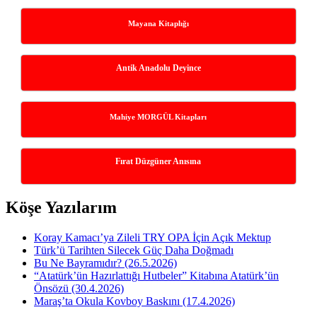
Mayana Kitaplığı
Antik Anadolu Deyince
Mahiye MORGÜL Kitapları
Fırat Düzgüner Anısına
Köşe Yazılarım
Koray Kamacı’ya Zileli TRY OPA İçin Açık Mektup
Türk’ü Tarihten Silecek Güç Daha Doğmadı
Bu Ne Bayramıdır? (26.5.2026)
“Atatürk’ün Hazırlattığı Hutbeler” Kitabına Atatürk’ün
Önsözü (30.4.2026)
Maraş’ta Okula Kovboy Baskını (17.4.2026)