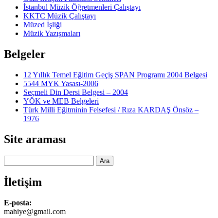
İstanbul Müzik Öğretmenleri Çalıştayı
KKTC Müzik Çalıştayı
Müzed İşliği
Müzik Yazışmaları
Belgeler
12 Yıllık Temel Eğitim Geçiş SPAN Programı 2004 Belgesi
5544 MYK Yasası-2006
Seçmeli Din Dersi Belgesi – 2004
YÖK ve MEB Belgeleri
Türk Milli Eğitminin Felsefesi / Rıza KARDAŞ Önsöz –
1976
Site araması
Ara
İletişim
E-posta:
mahiye@gmail.com