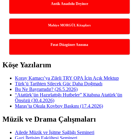
Antik Anadolu Deyince
Mahiye MORGÜL Kitapları
Fırat Düzgüner Anısına
Köşe Yazılarım
Koray Kamacı’ya Zileli TRY OPA İçin Açık Mektup
Türk’ü Tarihten Silecek Güç Daha Doğmadı
Bu Ne Bayramıdır? (26.5.2026)
“Atatürk’ün Hazırlattığı Hutbeler” Kitabına Atatürk’ün
Önsözü (30.4.2026)
Maraş’ta Okula Kovboy Baskını (17.4.2026)
Müzik ve Drama Çalışmaları
Ailede Müzik ve İşitme Sağlığı Semineri
Gazi İletişim Fakültesi Semineri