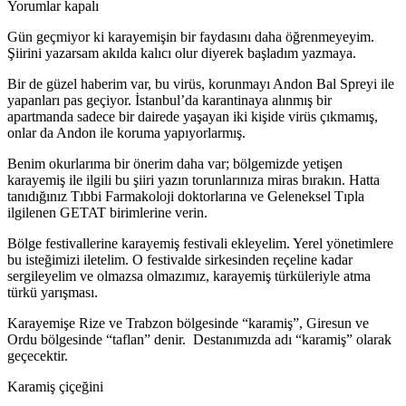
Yorumlar kapalı
Gün geçmiyor ki karayemişin bir faydasını daha öğrenmeyeyim.
Şiirini yazarsam akılda kalıcı olur diyerek başladım yazmaya.
Bir de güzel haberim var, bu virüs, korunmayı Andon Bal Spreyi ile
yapanları pas geçiyor. İstanbul’da karantinaya alınmış bir
apartmanda sadece bir dairede yaşayan iki kişide virüs çıkmamış,
onlar da Andon ile koruma yapıyorlarmış.
Benim okurlarıma bir önerim daha var; bölgemizde yetişen
karayemiş ile ilgili bu şiiri yazın torunlarınıza miras bırakın. Hatta
tanıdığınız Tıbbi Farmakoloji doktorlarına ve Geleneksel Tıpla
ilgilenen GETAT birimlerine verin.
Bölge festivallerine karayemiş festivali ekleyelim. Yerel yönetimlere
bu isteğimizi iletelim. O festivalde sirkesinden reçeline kadar
sergileyelim ve olmazsa olmazımız, karayemiş türküleriyle atma
türkü yarışması.
Karayemişe Rize ve Trabzon bölgesinde “karamiş”, Giresun ve
Ordu bölgesinde “taflan” denir. Destanımızda adı “karamiş” olarak
geçecektir.
Karamiş çiçeğini