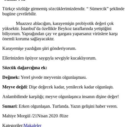
Türkçe sözlüğe girmemiş sözcüklerimizdendir. “ Sümercik” şeklinde
bugüne çevrilebilir.
Muazzez ablacığım, karayemişin probiyotik değeri çok
yüksektir. İstanbul’da özellikle Beykoz taraflarında yetiştiğini
biliyorum. Yaprağından çay ve gargara yaparsanız virüslere karşı
önemli koruma sağlayacaktır.
Karayemişe yazdığım şiiri gönderiyorum.
Ellerinizden öpüyor saygıyla sevgiyle kucaklıyorum.
Sözcük dağarcığına ek:
Değmek:
Yerel şivede meyvenin olgunlaşması.
Meyve değdi
: Dişe değecek kadar, yenilecek kadar olgunlaştı.
Anlambilimde karşılığı; meyve olgunlaşınca insanın dişine değer!
Sumari
: Erken olgunlaşan. Turfanda. Yazın gelişini haber veren.
Mahiye Morgül /21Nisan 2020 /Rize
Kategoriler:
Makaleler