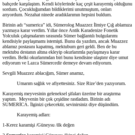
bahçede karşılaştım. Kendi köylerinde kaç çeşit karayemiş olduğunu
sordum. Çocukluğumdan bildiklerimi unutmuştum, onları
arıyordum. Nezahat ninede aradıklarımın hepsini buldum.
Birinin adı “sumerica” idi, Sümerolog Muazzez İlmiye Çığ ablamıza
yazmaya karar verdim. Yıllar önce Antik Karadenize Fonetik
Yolculuk çalışmalarım sırasında Sümer bağlantılı bulgularımı
kendisiyle paylaşmamı istemişti. Bunu da yazdım, ancak Muazzez
ablamız postasını kapatmış, mektubum geri geldi. Ben de bu
mektubu destanın altına ekleyip okurlarımla paylaşmaya karar
verdim. Belki okurlarımdan biri bunu kendisine ulaştırır diye umut
ediyorum ve Lazca Sümercedir demeye devam ediyorum.
Sevgili Muazzez ablacığım, Sümer anamız,
Umarım sağlık ve afiyettesiniz. Size Rize’den yazıyorum.
Karayemiş meyvesinin geleneksel şifaları üzerine bir araştırma
yaptım. Meyvenin bir çok çeşidine rastladım. Birinin adı
SUMERİCA. İlginizi çekecektir, sevinirsiniz diye düşündüm.
Karayemiş adları:
1-Kerez karamişi /Güneysu /ilk değen