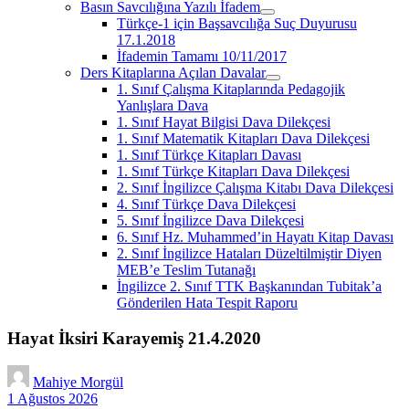
Basın Savcılığına Yazılı İfadem
menüyü
Türkçe-1 için Başsavcılığa Suç Duyurusu
aç
17.1.2018
İfademin Tamamı 10/11/2017
Ders Kitaplarına Açılan Davalar
menüyü
1. Sınıf Çalışma Kitaplarında Pedagojik
aç
Yanlışlara Dava
1. Sınıf Hayat Bilgisi Dava Dilekçesi
1. Sınıf Matematik Kitapları Dava Dilekçesi
1. Sınıf Türkçe Kitapları Davası
1. Sınıf Türkçe Kitapları Dava Dilekçesi
2. Sınıf İngilizce Çalışma Kitabı Dava Dilekçesi
4. Sınıf Türkçe Dava Dilekçesi
5. Sınıf İngilizce Dava Dilekçesi
6. Sınıf Hz. Muhammed’in Hayatı Kitap Davası
2. Sınıf İngilizce Hataları Düzeltilmiştir Diyen
MEB’e Teslim Tutanağı
İngilizce 2. Sınıf TTK Başkanından Tubitak’a
Gönderilen Hata Tespit Raporu
Hayat İksiri Karayemiş 21.4.2020
Mahiye Morgül
1 Ağustos 2026