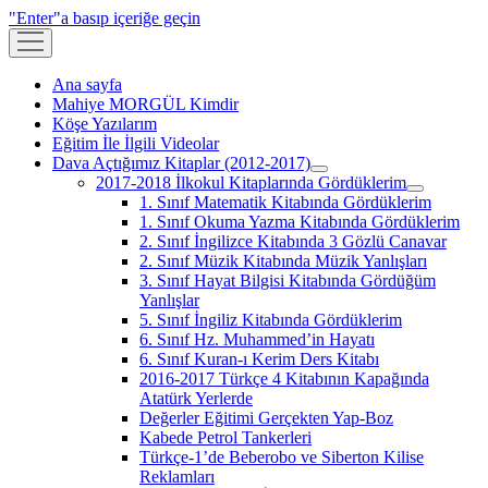
"Enter"a basıp içeriğe geçin
menüyü
aç
Ana sayfa
Mahiye MORGÜL Kimdir
Köşe Yazılarım
Eğitim İle İlgili Videolar
Dava Açtığımız Kitaplar (2012-2017)
menüyü
2017-2018 İlkokul Kitaplarında Gördüklerim
aç
menüyü
1. Sınıf Matematik Kitabında Gördüklerim
aç
1. Sınıf Okuma Yazma Kitabında Gördüklerim
2. Sınıf İngilizce Kitabında 3 Gözlü Canavar
2. Sınıf Müzik Kitabında Müzik Yanlışları
3. Sınıf Hayat Bilgisi Kitabında Gördüğüm
Yanlışlar
5. Sınıf İngiliz Kitabında Gördüklerim
6. Sınıf Hz. Muhammed’in Hayatı
6. Sınıf Kuran-ı Kerim Ders Kitabı
2016-2017 Türkçe 4 Kitabının Kapağında
Atatürk Yerlerde
Değerler Eğitimi Gerçekten Yap-Boz
Kabede Petrol Tankerleri
Türkçe-1’de Beberobo ve Siberton Kilise
Reklamları