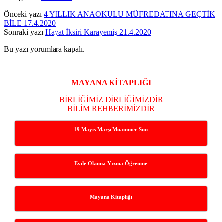
Önceki yazı
4 YILLIK ANAOKULU MÜFREDATINA GEÇTİK
BİLE 17.4.2020
Sonraki yazı
Hayat İksiri Karayemiş 21.4.2020
Bu yazı yorumlara kapalı.
Yan
Menü
MAYANA KİTAPLIĞI
BİRLİĞİMİZ DİRLİĞİMİZDİR
BİLİM REHBERİMİZDİR
19 Mayıs Marşı Muammer Sun
Evde Okuma Yazma Öğrenme
Mayana Kitaplığı