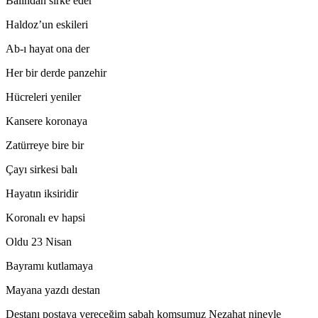
Balından sirke eder
Haldoz’un eskileri
Ab-ı hayat ona der
Her bir derde panzehir
Hücreleri yeniler
Kansere koronaya
Zatürreye bire bir
Çayı sirkesi balı
Hayatın iksiridir
Koronalı ev hapsi
Oldu 23 Nisan
Bayramı kutlamaya
Mayana yazdı destan
Destanı postaya vereceğim sabah komşumuz Nezahat nineyle