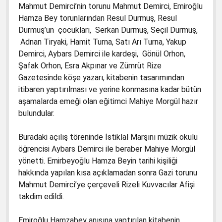
Mahmut Demirci’nin torunu Mahmut Demirci, Emiroğlu
Hamza Bey torunlarından Resul Durmuş, Resul
Durmuş’un çocukları, Serkan Durmuş, Seçil Durmuş,
Adnan Tiryaki, Hamit Turna, Satı Arı Turna, Yakup
Demirci, Aybars Demirci ile kardeşi, Gönül Orhon,
Şafak Orhon, Esra Akpınar ve Zümrüt Rize
Gazetesinde köşe yazarı, kitabenin tasarımından
itibaren yaptırılması ve yerine konmasına kadar bütün
aşamalarda emeği olan eğitimci Mahiye Morgül hazır
bulundular.
Buradaki açılış töreninde İstiklal Marşını müzik okulu
öğrencisi Aybars Demirci ile beraber Mahiye Morgül
yönetti. Emirbeyoğlu Hamza Beyin tarihi kişiliği
hakkında yapılan kısa açıklamadan sonra Gazi torunu
Mahmut Demirci’ye çerçeveli Rizeli Kuvvacılar Afişi
takdim edildi.
Emiroğlu Hamzabey anısına yaptırılan kitabenin