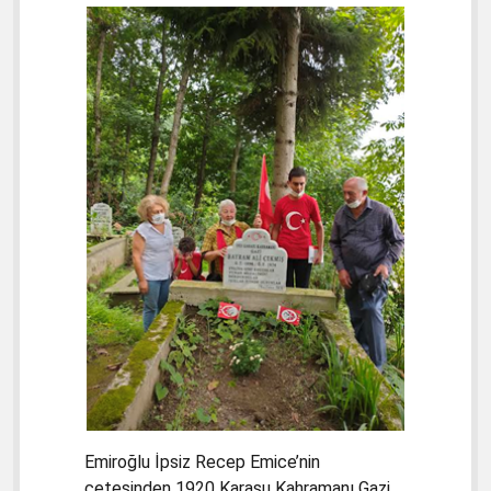
Emiroğlu İpsiz Recep Emice’nin
çetesinden 1920 Karasu Kahramanı Gazi