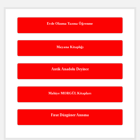
Evde Okuma Yazma Öğrenme
Mayana Kitaplığı
Antik Anadolu Deyince
Mahiye MORGÜL Kitapları
Fırat Düzgüner Anısına