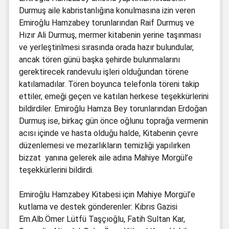
Durmuş aile kabristanlığına konulmasına izin veren
Emiroğlu Hamzabey torunlarından Raif Durmuş ve
Hızır Ali Durmuş, mermer kitabenin yerine taşınması
ve yerleştirilmesi sırasında orada hazır bulundular,
ancak tören günü başka şehirde bulunmalarını
gerektirecek randevulu işleri olduğundan törene
katılamadılar. Tören boyunca telefonla töreni takip
ettiler, emeği geçen ve katılan herkese teşekkürlerini
bildirdiler. Emiroğlu Hamza Bey torunlarından Erdoğan
Durmuş ise, birkaç gün önce oğlunu toprağa vermenin
acısı içinde ve hasta olduğu halde, Kitabenin çevre
düzenlemesi ve mezarlıkların temizliği yapılırken
bizzat yanına gelerek aile adına Mahiye Morgül’e
teşekkürlerini bildirdi.
Emiroğlu Hamzabey Kitabesi için Mahiye Morgül’e
kutlama ve destek gönderenler: Kıbrıs Gazisi
Em.Alb.Ömer Lütfü Taşçıoğlu, Fatih Sultan Kar,