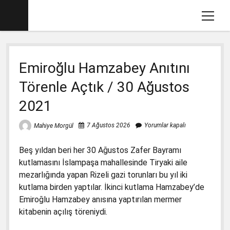
menüy
aç
Ana sayfa
Emiroğlu Hamzabey Anıtını
Mahiye MORGÜL Kimdir
Törenle Açtık / 30 Ağustos
Köşe Yazılarım
2021
Eğitim İle İlgili Videolar
Dava Açtığımız Kitaplar (2012-2017)
menüyü
7 Ağustos 2026
Yorumlar kapalı
Mahiye Morgül
aç
2017-2018 İlkokul Kitaplarında Gördüklerim
menüyü
Beş yıldan beri her 30 Ağustos Zafer Bayramı
aç
Basın Savcılığına Yazılı İfadem
1. Sınıf Matematik Kitabında Gördüklerim
menüyü
kutlamasını İslampaşa mahallesinde Tiryaki aile
aç
mezarlığında yapan Rizeli gazi torunları bu yıl iki
Ders Kitaplarına Açılan Davalar
1. Sınıf Okuma Yazma Kitabında Gördüklerim
Türkçe-1 için Başsavcılığa Suç Duyurusu
menüyü
kutlama birden yaptılar. İkinci kutlama Hamzabey’de
aç
17.1.2018
2. Sınıf İngilizce Kitabında 3 Gözlü Canavar
1. Sınıf Çalışma Kitaplarında Pedagojik
Emiroğlu Hamzabey anısına yaptırılan mermer
İfademin Tamamı 10/11/2017
Yanlışlara Dava
kitabenin açılış töreniydi.
2. Sınıf Müzik Kitabında Müzik Yanlışları
1. Sınıf Hayat Bilgisi Dava Dilekçesi