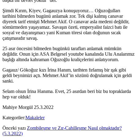
başka bir devlet yoktur” der.
Şimdi Kırım, Kiyev, Gagauzya konuşuyoruz… Oğuzoğulları
tarihini bilmeden bugünü anlamak zor. Tek dişi kalmış canavar
diyerek tarif etmişti Mehmet Akif. O canavar asla medeni değildir,
sömürmeden yaşayamaz. Savaşın özeti, emperyalist faizci batı ile
sosyal ve dayanışmacı yani Kuman töresi olan doğunun sıcak
çatışmasıdır savaş.
25 asır öncesini bilmeden bugünkü tarafları anlamak mümkün
değildir. Onun için ASA Belgesel youtube kanalında Ulu Analarımız
başlığı altında kahraman Oğuzoğlu kraliçelerini anlatıyorum.
Gagauz/ Gökoğuz kızı İrina Hanım, tarihten fırlamış bir ışık gibi
geldi beynimizi açtı. Mehmet Akif’in sözünü doğrulamak için geldi
sanki.
Selam olsun İrina Hanıma. Evet, 25 asırdan beri biz bu topraklarda
hep var olduk!
Mahiye Morgül 25.3.2022
Kategoriler:
Makaleler
Önceki yazı
Zombileşme ve Zır-Cahilleşme Nasıl olmaktadır?
(5.3.2022)