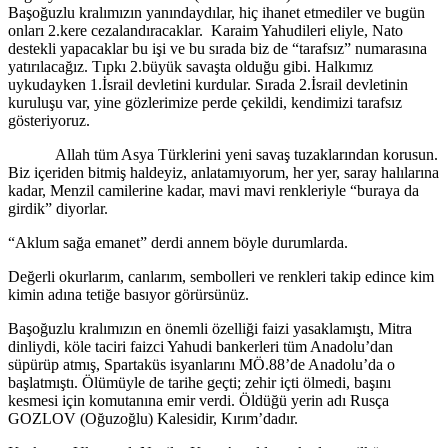
Başoğuzlu kralımızın yanındaydılar, hiç ihanet etmediler ve bugün
onları 2.kere cezalandıracaklar. Karaim Yahudileri eliyle, Nato
destekli yapacaklar bu işi ve bu sırada biz de “tarafsız” numarasına
yatırılacağız. Tıpkı 2.büyük savaşta olduğu gibi. Halkımız
uykudayken 1.İsrail devletini kurdular. Sırada 2.İsrail devletinin
kuruluşu var, yine gözlerimize perde çekildi, kendimizi tarafsız
gösteriyoruz.
Allah tüm Asya Türklerini yeni savaş tuzaklarından korusun.
Biz içeriden bitmiş haldeyiz, anlatamıyorum, her yer, saray halılarına
kadar, Menzil camilerine kadar, mavi mavi renkleriyle “buraya da
girdik” diyorlar.
“Aklum sağa emanet” derdi annem böyle durumlarda.
Değerli okurlarım, canlarım, sembolleri ve renkleri takip edince kim
kimin adına tetiğe basıyor görürsünüz.
Başoğuzlu kralımızın en önemli özelliği faizi yasaklamıştı, Mitra
dinliydi, köle taciri faizci Yahudi bankerleri tüm Anadolu’dan
süpürüp atmış, Spartaküs isyanlarını MÖ.88’de Anadolu’da o
başlatmıştı. Ölümüyle de tarihe geçti; zehir içti ölmedi, başını
kesmesi için komutanına emir verdi. Öldüğü yerin adı Rusça
GOZLOV (Oğuzoğlu) Kalesidir, Kırım’dadır.