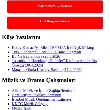
Mahiye MORGÜL Kitapları
Fırat Düzgüner Anısına
Köşe Yazılarım
Koray Kamacı’ya Zileli TRY OPA İçin Açık Mektup
Türk’ü Tarihten Silecek Güç Daha Doğmadı
Bu Ne Bayramıdır? (26.5.2026)
“Atatürk’ün Hazırlattığı Hutbeler” Kitabına Atatürk’ün
Önsözü (30.4.2026)
Maraş’ta Okula Kovboy Baskını (17.4.2026)
Müzik ve Drama Çalışmaları
Ailede Müzik ve İşitme Sağlığı Semineri
Gazi İletişim Fakültesi Semineri
İstanbul Müzik Öğretmenleri Çalıştayı
KKTC Müzik Çalıştayı
Müzed İşliği