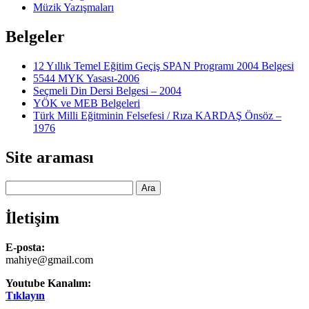
Müzik Yazışmaları
Belgeler
12 Yıllık Temel Eğitim Geçiş SPAN Programı 2004 Belgesi
5544 MYK Yasası-2006
Seçmeli Din Dersi Belgesi – 2004
YÖK ve MEB Belgeleri
Türk Milli Eğitminin Felsefesi / Rıza KARDAŞ Önsöz –
1976
Site araması
Ara
İletişim
E-posta:
mahiye@gmail.com
Youtube Kanalım:
Tıklayın