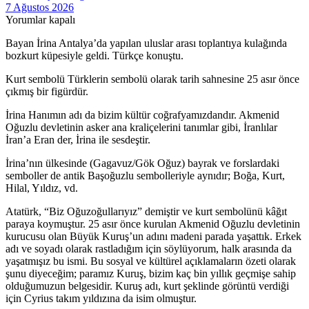
7 Ağustos 2026
Yorumlar kapalı
Bayan İrina Antalya’da yapılan uluslar arası toplantıya kulağında
bozkurt küpesiyle geldi. Türkçe konuştu.
Kurt sembolü Türklerin sembolü olarak tarih sahnesine 25 asır önce
çıkmış bir figürdür.
İrina Hanımın adı da bizim kültür coğrafyamızdandır. Akmenid
Oğuzlu devletinin asker ana kraliçelerini tanımlar gibi, İranlılar
İran’a Eran der, İrina ile sesdeştir.
İrina’nın ülkesinde (Gagavuz/Gök Oğuz) bayrak ve forslardaki
semboller de antik Başoğuzlu sembolleriyle aynıdır; Boğa, Kurt,
Hilal, Yıldız, vd.
Atatürk, “Biz Oğuzoğullarıyız” demiştir ve kurt sembolünü kâğıt
paraya koymuştur. 25 asır önce kurulan Akmenid Oğuzlu devletinin
kurucusu olan Büyük Kuruş’un adını madeni parada yaşattık. Erkek
adı ve soyadı olarak rastladığım için söylüyorum, halk arasında da
yaşatmışız bu ismi. Bu sosyal ve kültürel açıklamaların özeti olarak
şunu diyeceğim; paramız Kuruş, bizim kaç bin yıllık geçmişe sahip
olduğumuzun belgesidir. Kuruş adı, kurt şeklinde görüntü verdiği
için Cyrius takım yıldızına da isim olmuştur.