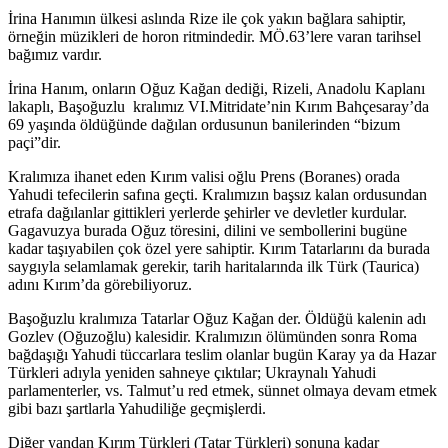
İrina Hanımın ülkesi aslında Rize ile çok yakın bağlara sahiptir,
örneğin müzikleri de horon ritmindedir. MÖ.63’lere varan tarihsel
bağımız vardır.
İrina Hanım, onların Oğuz Kağan dediği, Rizeli, Anadolu Kaplanı
lakaplı, Başoğuzlu kralımız VI.Mitridate’nin Kırım Bahçesaray’da
69 yaşında öldüğünde dağılan ordusunun banilerinden “bizum
paçi”dir.
Kralımıza ihanet eden Kırım valisi oğlu Prens (Boranes) orada
Yahudi tefecilerin safına geçti. Kralımızın başsız kalan ordusundan
etrafa dağılanlar gittikleri yerlerde şehirler ve devletler kurdular.
Gagavuzya burada Oğuz töresini, dilini ve sembollerini bugüne
kadar taşıyabilen çok özel yere sahiptir. Kırım Tatarlarını da burada
saygıyla selamlamak gerekir, tarih haritalarında ilk Türk (Taurica)
adını Kırım’da görebiliyoruz.
Başoğuzlu kralımıza Tatarlar Oğuz Kağan der. Öldüğü kalenin adı
Gozlev (Oğuzoğlu) kalesidir. Kralımızın ölümünden sonra Roma
bağdaşığı Yahudi tüccarlara teslim olanlar bugün Karay ya da Hazar
Türkleri adıyla yeniden sahneye çıktılar; Ukraynalı Yahudi
parlamenterler, vs. Talmut’u red etmek, sünnet olmaya devam etmek
gibi bazı şartlarla Yahudiliğe geçmişlerdi.
Diğer yandan Kırım Türkleri (Tatar Türkleri) sonuna kadar