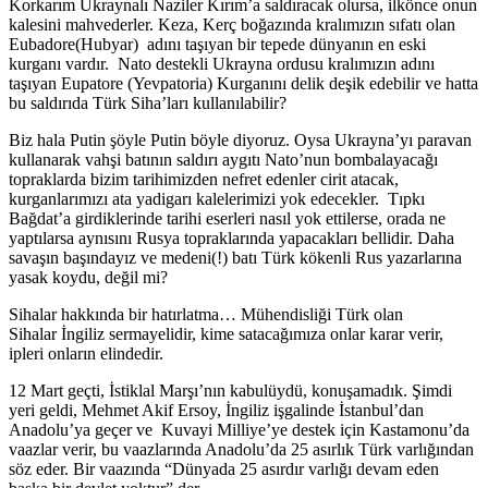
Korkarım Ukraynalı Naziler Kırım’a saldıracak olursa, ilkönce onun
kalesini mahvederler. Keza, Kerç boğazında kralımızın sıfatı olan
Eubadore(Hubyar) adını taşıyan bir tepede dünyanın en eski
kurganı vardır. Nato destekli Ukrayna ordusu kralımızın adını
taşıyan Eupatore (Yevpatoria) Kurganını delik deşik edebilir ve hatta
bu saldırıda Türk Siha’ları kullanılabilir?
Biz hala Putin şöyle Putin böyle diyoruz. Oysa Ukrayna’yı paravan
kullanarak vahşi batının saldırı aygıtı Nato’nun bombalayacağı
topraklarda bizim tarihimizden nefret edenler cirit atacak,
kurganlarımızı ata yadigarı kalelerimizi yok edecekler. Tıpkı
Bağdat’a girdiklerinde tarihi eserleri nasıl yok ettilerse, orada ne
yaptılarsa aynısını Rusya topraklarında yapacakları bellidir. Daha
savaşın başındayız ve medeni(!) batı Türk kökenli Rus yazarlarına
yasak koydu, değil mi?
Sihalar hakkında bir hatırlatma… Mühendisliği Türk olan
Sihalar İngiliz sermayelidir, kime satacağımıza onlar karar verir,
ipleri onların elindedir.
12 Mart geçti, İstiklal Marşı’nın kabulüydü, konuşamadık. Şimdi
yeri geldi, Mehmet Akif Ersoy, İngiliz işgalinde İstanbul’dan
Anadolu’ya geçer ve Kuvayi Milliye’ye destek için Kastamonu’da
vaazlar verir, bu vaazlarında Anadolu’da 25 asırlık Türk varlığından
söz eder. Bir vaazında “Dünyada 25 asırdır varlığı devam eden