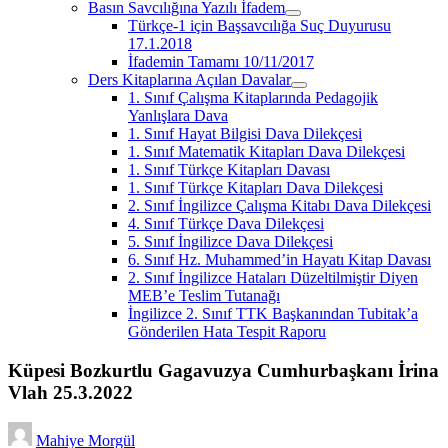
Basın Savcılığına Yazılı İfadem
menüyü
Türkçe-1 için Başsavcılığa Suç Duyurusu
aç
17.1.2018
İfademin Tamamı 10/11/2017
Ders Kitaplarına Açılan Davalar
menüyü
1. Sınıf Çalışma Kitaplarında Pedagojik
aç
Yanlışlara Dava
1. Sınıf Hayat Bilgisi Dava Dilekçesi
1. Sınıf Matematik Kitapları Dava Dilekçesi
1. Sınıf Türkçe Kitapları Davası
1. Sınıf Türkçe Kitapları Dava Dilekçesi
2. Sınıf İngilizce Çalışma Kitabı Dava Dilekçesi
4. Sınıf Türkçe Dava Dilekçesi
5. Sınıf İngilizce Dava Dilekçesi
6. Sınıf Hz. Muhammed’in Hayatı Kitap Davası
2. Sınıf İngilizce Hataları Düzeltilmiştir Diyen
MEB’e Teslim Tutanağı
İngilizce 2. Sınıf TTK Başkanından Tubitak’a
Gönderilen Hata Tespit Raporu
Küpesi Bozkurtlu Gagavuzya Cumhurbaşkanı İrina
Vlah 25.3.2022
Mahiye Morgül