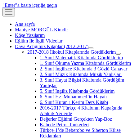
"Enter"a basıp içeriğe geçin
menüyü
aç
Ana sayfa
Mahiye MORGÜL Kimdir
Köşe Yazılarım
Eğitim İle İlgili Videolar
Dava Açtığımız Kitaplar (2012-2017)
menüyü
2017-2018 İlkokul Kitaplarında Gördüklerim
aç
menüyü
1. Sınıf Matematik Kitabında Gördüklerim
aç
1. Sınıf Okuma Yazma Kitabında Gördüklerim
2. Sınıf İngilizce Kitabında 3 Gözlü Canavar
2. Sınıf Müzik Kitabında Müzik Yanlışları
3. Sınıf Hayat Bilgisi Kitabında Gördüğüm
Yanlışlar
5. Sınıf İngiliz Kitabında Gördüklerim
6. Sınıf Hz. Muhammed’in Hayatı
6. Sınıf Kuran-ı Kerim Ders Kitabı
2016-2017 Türkçe 4 Kitabının Kapağında
Atatürk Yerlerde
Değerler Eğitimi Gerçekten Yap-Boz
Kabede Petrol Tankerleri
Türkçe-1’de Beberobo ve Siberton Kilise
Reklamları