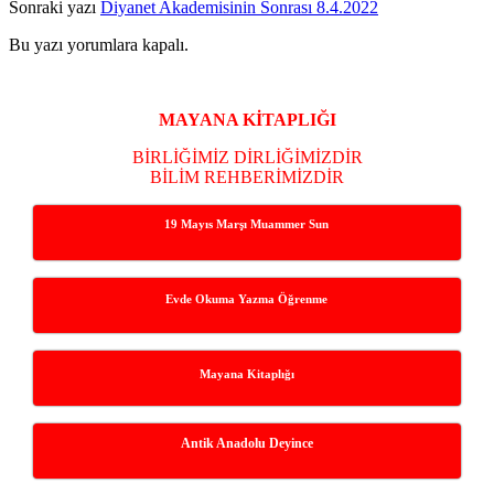
Sonraki yazı
Diyanet Akademisinin Sonrası 8.4.2022
Bu yazı yorumlara kapalı.
Yan
Menü
MAYANA KİTAPLIĞI
BİRLİĞİMİZ DİRLİĞİMİZDİR
BİLİM REHBERİMİZDİR
19 Mayıs Marşı Muammer Sun
Evde Okuma Yazma Öğrenme
Mayana Kitaplığı
Antik Anadolu Deyince