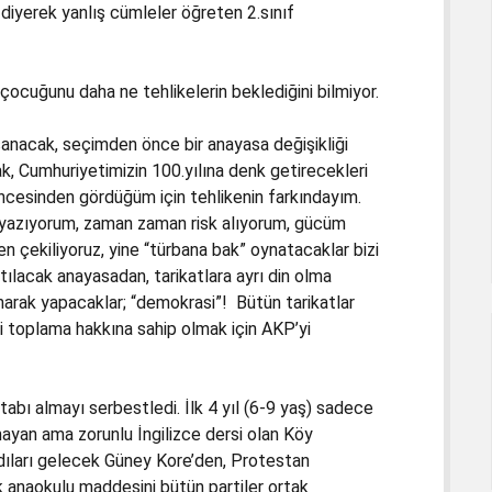
 diyerek yanlış cümleler öğreten 2.sınıf
 çocuğunu daha ne tehlikelerin beklediğini bilmiyor.
anacak, seçimden önce bir anayasa değişikliği
k, Cumhuriyetimizin 100.yılına denk getirecekleri
 öncesinden gördüğüm için tehlikenin farkındayım.
ik yazıyorum, zaman zaman risk alıyorum, gücüm
n çekiliyoruz, yine “türbana bak” oynatacaklar bizi
tılacak anayasadan, tarikatlara ayrı din olma
lanarak yapacaklar; “demokrasi”! Bütün tarikatlar
i toplama hakkına sahip olmak için AKP’yi
bı almayı serbestledi. İlk 4 yıl (6-9 yaş) sadece
mayan ama zorunlu İngilizce dersi olan Köy
dıları gelecek Güney Kore’den, Protestan
lık anaokulu maddesini bütün partiler ortak