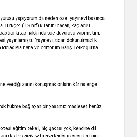
uyurusu yapıyorum da neden özel yayınevi basınca
Türkçe” (1.Sınıf) kitabını basan, kaç adet
 bastığı kitap hakkında suç duyurusu yapmıştım.
si yayınlamıştı. Yayınevi, ticari dokunulmazlık
m iddiasıyla bana ve editörüm Barış Terkoğlu’na
ine verdiği zararı konuşmak onların kârına engel
arak hükme bağlayan bir yasamız maalesef henüz
ötesi eğitim tekeli, hiç şakası yok, kendine dil
çırıp köle olarak satmaya kadar uzanan batının