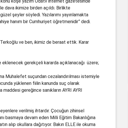
ya konu köşe yazım Odatv internet gazetesinde
 dava ikimize birden açıldı. Birlikte
zel şeyler söyledi. Yazılarımı yayınlamakta
ahiye hanım bir Cumhuriyet öğretmenidir” dedi.
erkoğlu ve ben, ikimiz de beraat ettik. Karar
eklenecek gerekçeli kararda açıklanacağı üzere;
una Muhalefet suçundan cezalandırılması istemiyle
ucunda yüklenen fiilin kanunda suç olarak
 maddesi gereğince sanıkların AYRI AYRI
yenlere verilmiş ihtardır. Çocuğun zihinsel
larını basmaya devam eden Milli Eğitim Bakanlığına
atın alıp okullara dağıtıyor. Bakın ELLE ile okuma