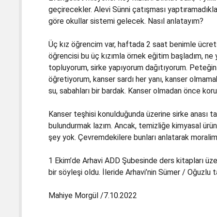
geçirecekler. Alevi Sünni çatışması yaptıramadıklar
göre okullar sistemi gelecek. Nasıl anlatayım?
Üç kız öğrencim var, haftada 2 saat benimle ücret
öğrencisi bu üç kızımla örnek eğitim başladım, ne ya
topluyorum, sirke yapıyorum dağıtıyorum. Peteğin 
öğretiyorum, kanser sardı her yanı, kanser olmamak iç
su, sabahları bir bardak. Kanser olmadan önce kor
Kanser teşhisi konulduğunda üzerine sirke anası tat
bulundurmak lazım. Ancak, temizliğe kimyasal ürünle
şey yok. Çevremdekilere bunları anlatarak morali
1 Ekim’de Arhavi ADD Şubesinde ders kitapları üzer
bir söyleşi oldu. İleride Arhavi’nin Sümer / Oğuzlu
Mahiye Morgül /7.10.2022