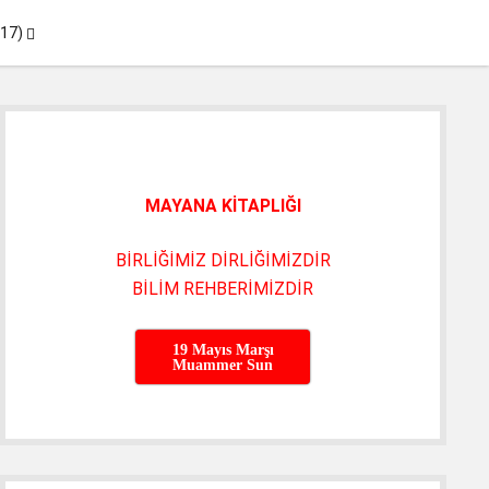
menüyü
017)
aç
Yan
Menü
MAYANA KİTAPLIĞI
BİRLİĞİMİZ DİRLİĞİMİZDİR
BİLİM REHBERİMİZDİR
19 Mayıs Marşı
Muammer Sun