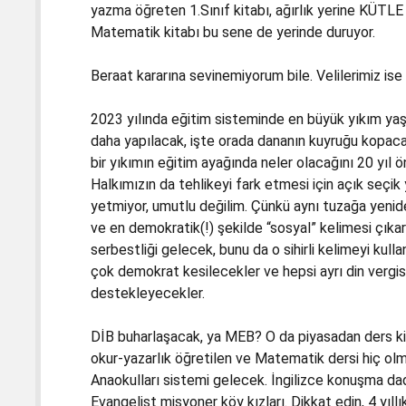
yazma öğreten 1.Sınıf kitabı, ağırlık yerine KÜTLE
Matematik kitabı bu sene de yerinde duruyor.
Beraat kararına sevinemiyorum bile. Velilerimiz ise
2023 yılında eğitim sisteminde en büyük yıkım yaş
daha yapılacak, işte orada dananın kuyruğu kopaca
bir yıkımın eğitim ayağında neler olacağını 20 yıl
Halkımızın da tehlikeyi fark etmesi için açık seç
yetmiyor, umutlu değilim. Çünkü aynı tuzağa yenide
ve en demokratik(!) şekilde “sosyal” kelimesi çıkar
serbestliği gelecek, bunu da o sihirli kelimeyi kul
çok demokrat kesilecekler ve hepsi ayrı din vergis
destekleyecekler.
DİB buharlaşacak, ya MEB? O da piyasadan ders kita
okur-yazarlık öğretilen ve Matematik dersi hiç ol
Anaokulları sistemi gelecek. İngilizce konuşma da
Evangelist misyoner köy kızları. Dikkat edin, 4 yıl