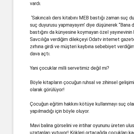
vardı.
‘Sakıncalı ders kitabını MEB bastığı zaman suç d
suç duyurusu yapmayayım’ diye düşünerek “Bana da 
bastığını da künyesine koymayan özel yayınevinin
Savcılığa verdiğim dilekçeyi Odatv internet gazete
zırhına girdi ve müşteri kaybına sebebiyet verdiği
dava açtı.
Yani çocuklar milli servetimiz değil mi?
Böyle kitapların çocuğun ruhsal ve zihinsel gelişim
olarak görülüyor!
Çocuğun eğitim hakkını kötüye kullanmayı suç ol
yapılmadığı için böyle oluyor.
Mavi balina görselini ve intihar oyununu üreten ulus
uzatanları yutuyor! Kökleri ortaçağda çocukları ka