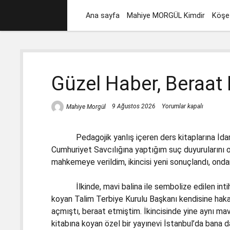
Ana sayfa
Mahiye MORGÜL Kimdir
Köşe 
Güzel Haber, Beraat 
9 Ağustos 2026
Yorumlar kapalı
Mahiye Morgül
Pedagojik yanlış içeren ders kitaplarına İdar
Cumhuriyet Savcılığına yaptığım suç duyurularını o
mahkemeye verildim, ikincisi yeni sonuçlandı, onda
İlkinde, mavi balina ile sembolize edilen intih
koyan Talim Terbiye Kurulu Başkanı kendisine haka
açmıştı, beraat etmiştim. İkincisinde yine aynı mav
kitabına koyan özel bir yayınevi İstanbul’da bana d