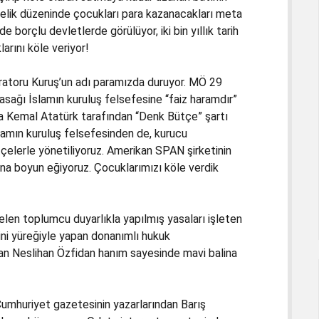
kölelik düzeninde çocukları para kazanacakları meta
 borçlu devletlerde görülüyor, iki bin yıllık tarih
larını köle veriyor!
paratoru Kuruş’un adı paramızda duruyor. MÖ 29
yasağı İslamın kuruluş felsefesine “faiz haramdır”
fa Kemal Atatürk tarafından “Denk Bütçe” şartı
lamın kuruluş felsefesinden de, kurucu
çelerle yönetiliyoruz. Amerikan SPAN şirketinin
a boyun eğiyoruz. Çocuklarımızı köle verdik
en toplumcu duyarlıkla yapılmış yasaları işleten
şini yüreğiyle yapan donanımlı hukuk
lan Neslihan Özfidan hanım sayesinde mavi balina
umhuriyet gazetesinin yazarlarından Barış