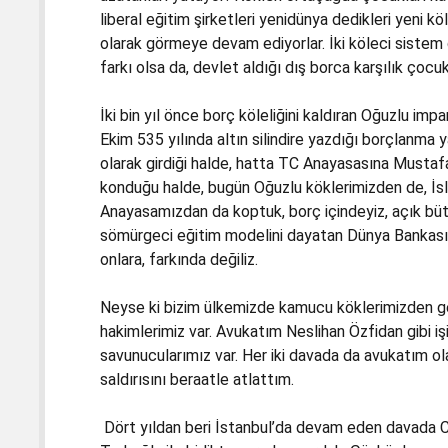
liberal eğitim şirketleri yenidünya dedikleri yeni 
olarak görmeye devam ediyorlar. İki köleci sistem de
farkı olsa da, devlet aldığı dış borca karşılık çocuk
İki bin yıl önce borç köleliğini kaldıran Oğuzlu im
Ekim 535 yılında altın silindire yazdığı borçlanma 
olarak girdiği halde, hatta TC Anayasasına Musta
konduğu halde, bugün Oğuzlu köklerimizden de, İs
Anayasamızdan da koptuk, borç içindeyiz, açık büt
sömürgeci eğitim modelini dayatan Dünya Bankasın
onlara, farkında değiliz.
Neyse ki bizim ülkemizde kamucu köklerimizden gel
hakimlerimiz var. Avukatım Neslihan Özfidan gibi i
savunucularımız var. Her iki davada da avukatım o
saldırısını beraatle atlattım.
Dört yıldan beri İstanbul’da devam eden davada C