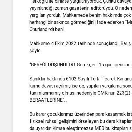
Terkoğlu ile birlikte yargılanıyorduk. Çünkü dava
yayınlandığı zaman gazetenin editörüydü. O nedenle
yargılanıyorduk. Mahkemede benim hakkımda çok gü
herhangi bir sakınca görmediğini ifade ederken “M
Onurlandırdı beni.
Mahkeme 4 Ekim 2022 tarihinde sonuçlandı. Barış T
şöyle:
“GEREĞİ DÜŞÜNÜLDÜ: Gerekçesi 15 gün içerisinde 
Sanıklar hakkında 6102 Sayılı Türk Ticaret Kanun
kamu davası açılmış ise de, yapılan yargılama son
tanımlanmamış olması nedeniyle CMK’nun 223(2)-a
BERAATLERİNE”…
Bu karar çocuklarımız üzerinden para kazanmak iste
fiziksel ruhsal gelişimini örseleyen bu ders kitap
da uyarıdır. Kimse eleştirmezse MEB bu kitapları s