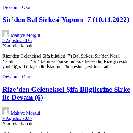
Rize’den
Devamını Oku
Geleneksel
Şifa
Sir’den Bal Sirkesi Yapımı -7 (10.11.2022)
Bilgileri
(8
ve
Mahiye Morgül
9.
9 Ağustos 2026
bölüm)
Yorumlar kapalı
Rize’den Geleneksel Şifa bilgileri (7) Bal Sirkesi Sir’den Nasıl
Yapılır “Sir” kelimesi ‘sirke’nin kök hecesidir, Rize şivesidir,
yani Oğuz Türkçesidir. İstanbul Türkçesine çevirirsek adı…
Sir’den
Devamını Oku
Bal
Sirkesi
Rize’den Geleneksel Şifa Bilgilerine Sirke
Yapımı
ile Devam (6)
-7
(10.11.2022)
Mahiye Morgül
9 Ağustos 2026
Yorumlar kapalı