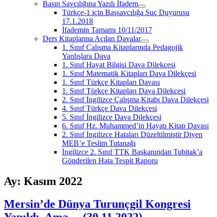
Basın Savcılığına Yazılı İfadem
menüyü
Türkçe-1 için Başsavcılığa Suç Duyurusu
aç
17.1.2018
İfademin Tamamı 10/11/2017
Ders Kitaplarına Açılan Davalar
menüyü
1. Sınıf Çalışma Kitaplarında Pedagojik
aç
Yanlışlara Dava
1. Sınıf Hayat Bilgisi Dava Dilekçesi
1. Sınıf Matematik Kitapları Dava Dilekçesi
1. Sınıf Türkçe Kitapları Davası
1. Sınıf Türkçe Kitapları Dava Dilekçesi
2. Sınıf İngilizce Çalışma Kitabı Dava Dilekçesi
4. Sınıf Türkçe Dava Dilekçesi
5. Sınıf İngilizce Dava Dilekçesi
6. Sınıf Hz. Muhammed’in Hayatı Kitap Davası
2. Sınıf İngilizce Hataları Düzeltilmiştir Diyen
MEB’e Teslim Tutanağı
İngilizce 2. Sınıf TTK Başkanından Tubitak’a
Gönderilen Hata Tespit Raporu
Ay:
Kasım 2022
Mersin’de Dünya Turunçgil Kongresi
Yapıldı, Ama… (30.11.2022)