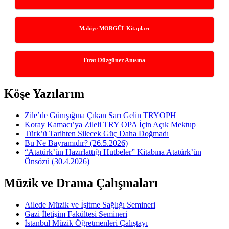
Mahiye MORGÜL Kitapları
Fırat Düzgüner Anısına
Köşe Yazılarım
Zile’de Günışığına Çıkan Sarı Gelin TRYOPH
Koray Kamacı’ya Zileli TRY OPA İçin Açık Mektup
Türk’ü Tarihten Silecek Güç Daha Doğmadı
Bu Ne Bayramıdır? (26.5.2026)
“Atatürk’ün Hazırlattığı Hutbeler” Kitabına Atatürk’ün
Önsözü (30.4.2026)
Müzik ve Drama Çalışmaları
Ailede Müzik ve İşitme Sağlığı Semineri
Gazi İletişim Fakültesi Semineri
İstanbul Müzik Öğretmenleri Çalıştayı