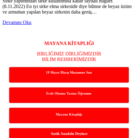
Sirke yapımından sirke kullanımına kadar faydalı bilgiler.
(8.11.2022) En iyi sirke elma sirkesidir diye bilinse de beyaz üzüm
ve armuttan yapılan beyaz sirkenin daha geniş…
Rize’den
Devamını Oku
Geleneksel
Yan
Şifa
Bilgilerine
Menü
MAYANA KİTAPLIĞI
Sirke
ile
BİRLİĞİMİZ DİRLİĞİMİZDİR
Devam
BİLİM REHBERİMİZDİR
(6)
19 Mayıs Marşı Muammer Sun
Evde Okuma Yazma Öğrenme
Mayana Kitaplığı
Antik Anadolu Deyince