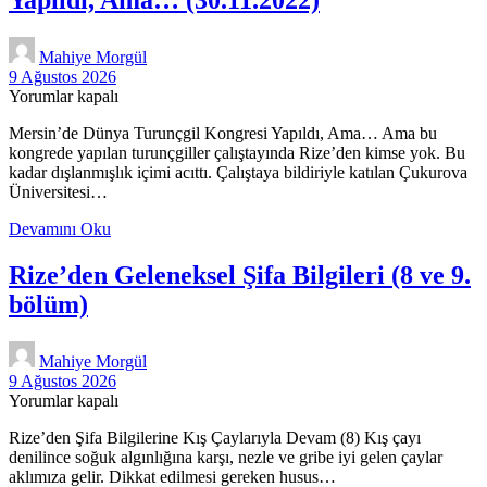
Mahiye Morgül
9 Ağustos 2026
Yorumlar kapalı
Mersin’de Dünya Turunçgil Kongresi Yapıldı, Ama… Ama bu
kongrede yapılan turunçgiller çalıştayında Rize’den kimse yok. Bu
kadar dışlanmışlık içimi acıttı. Çalıştaya bildiriyle katılan Çukurova
Üniversitesi…
Mersin’de
Devamını Oku
Dünya
Turunçgil
Rize’den Geleneksel Şifa Bilgileri (8 ve 9.
Kongresi
bölüm)
Yapıldı,
Ama…
(30.11.2022)
Mahiye Morgül
9 Ağustos 2026
Yorumlar kapalı
Rize’den Şifa Bilgilerine Kış Çaylarıyla Devam (8) Kış çayı
denilince soğuk algınlığına karşı, nezle ve gribe iyi gelen çaylar
aklımıza gelir. Dikkat edilmesi gereken husus…