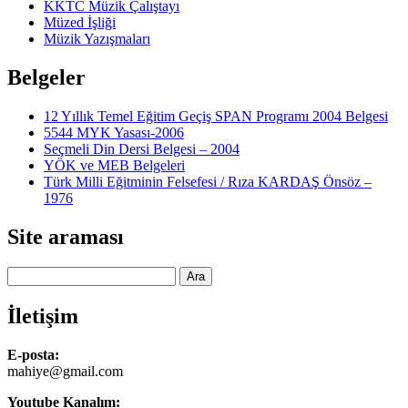
KKTC Müzik Çalıştayı
Müzed İşliği
Müzik Yazışmaları
Belgeler
12 Yıllık Temel Eğitim Geçiş SPAN Programı 2004 Belgesi
5544 MYK Yasası-2006
Seçmeli Din Dersi Belgesi – 2004
YÖK ve MEB Belgeleri
Türk Milli Eğitminin Felsefesi / Rıza KARDAŞ Önsöz –
1976
Site araması
Ara
İletişim
E-posta:
mahiye@gmail.com
Youtube Kanalım: