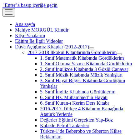
"Enter"a basıp içeriğe geçin
menüyü
aç
Ana sayfa
Mahiye MORGÜL Kimdir
Köşe Yazılarım
Eğitim İle İlgili Videolar
Dava Açtığımız Kitaplar (2012-2017)
menüyü
2017-2018 İlkokul Kitaplarında Gördüklerim
aç
menüyü
1. Sınıf Matematik Kitabında Gördüklerim
aç
1. Sınıf Okuma Yazma Kitabında Gördüklerim
2. Sınıf İngilizce Kitabında 3 Gözlü Canavar
2. Sınıf Müzik Kitabında Müzik Yanlışları
3. Sınıf Hayat Bilgisi Kitabında Gördüğüm
Yanlışlar
5. Sınıf İngiliz Kitabında Gördüklerim
6. Sınıf Hz. Muhammed’in Hayatı
6. Sınıf Kuran-ı Kerim Ders Kitabı
2016-2017 Türkçe 4 Kitabının Kapağında
Atatürk Yerlerde
Değerler Eğitimi Gerçekten Yap-Boz
Kabede Petrol Tankerleri
Türkçe-1’de Beberobo ve Siberton Kilise
Reklamları