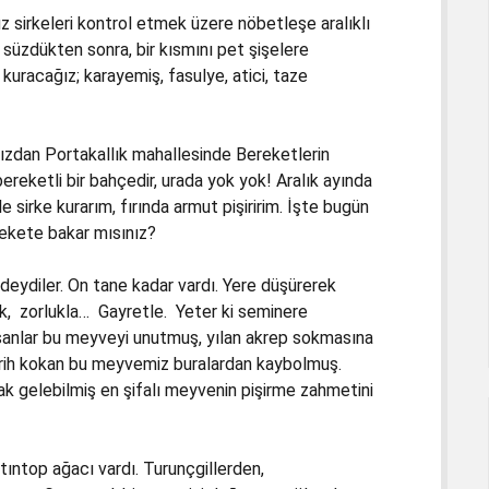
sirkeleri kontrol etmek üzere nöbetleşe aralıklı
 süzdükten sonra, bir kısmını pet şişelere
ı kuracağız; karayemiş, fasulye, atici, taze
zdan Portakallık mahallesinde Bereketlerin
reketli bir bahçedir, urada yok yok! Aralık ayında
 sirke kurarım, fırında armut pişiririm. İşte bugün
rekete bakar mısınız?
eydiler. On tane kadar vardı. Yere düşürerek
rak, zorlukla… Gayretle. Yeter ki seminere
sanlar bu meyveyi unutmuş, yılan akrep sokmasına
 tarih kokan bu meyvemiz buralardan kaybolmuş.
arak gelebilmiş en şifalı meyvenin pişirme zahmetini
tıntop ağacı vardı. Turunçgillerden,