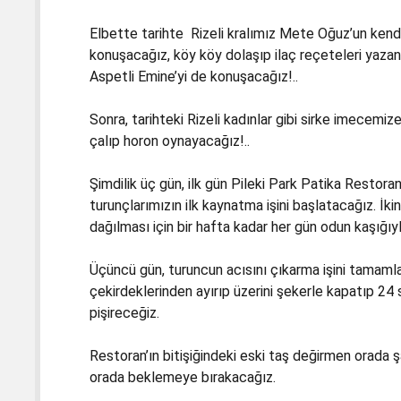
Elbette tarihte Rizeli kralımız Mete Oğuz’un kend
konuşacağız, köy köy dolaşıp ilaç reçeteleri yazan k
Aspetli Emine’yi de konuşacağız!..
Sonra, tarihteki Rizeli kadınlar gibi sirke imecemi
çalıp horon oynayacağız!..
Şimdilik üç gün, ilk gün Pileki Park Patika Restora
turunçlarımızın ilk kaynatma işini başlatacağız. İkin
dağılması için bir hafta kadar her gün odun kaşığıy
Üçüncü gün, turuncun acısını çıkarma işini tamaml
çekirdeklerinden ayırıp üzerini şekerle kapatıp 24
pişireceğiz.
Restoran’ın bitişiğindeki eski taş değirmen orada şan
orada beklemeye bırakacağız.