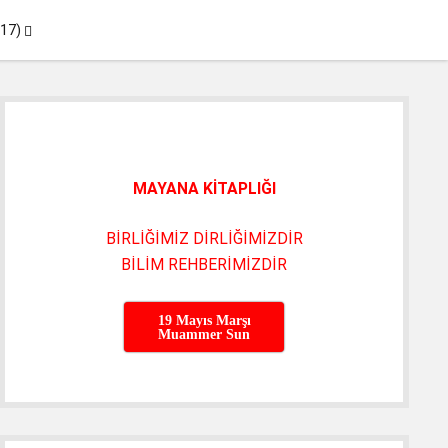
menüyü
017)
aç
Yan
Menü
MAYANA KİTAPLIĞI
BİRLİĞİMİZ DİRLİĞİMİZDİR
BİLİM REHBERİMİZDİR
19 Mayıs Marşı
Muammer Sun