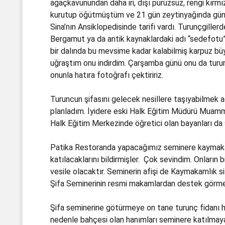
ağaçkavunundan daha iri, dışı pürüzsüz, rengi kırmı
kurutup öğütmüştüm ve 21 gün zeytinyağında güne
Sina’nın Ansiklopedisinde tarifi vardı. Turunçgille
Bergamut ya da antik kaynaklardaki adı “sedefotu
bir dalında bu mevsime kadar kalabilmiş karpuz büy
uğraştım onu indirdim. Çarşamba günü onu da tur
onunla hatıra fotoğrafı çektiririz.
Turuncun şifasını gelecek nesillere taşıyabilmek 
planladım. İyidere eski Halk Eğitim Müdürü Muamme
Halk Eğitim Merkezinde öğretici olan bayanları da
Patika Restoranda yapacağımız seminere kaymakam
katılacaklarını bildirmişler. Çok sevindim. Onların
vesile olacaktır. Seminerin afişi de Kaymakamlık 
Şifa Seminerinin resmi makamlardan destek görmesi
Şifa seminerine götürmeye on tane turunç fidanı h
nedenle bahçesi olan hanımları seminere katılmaya d