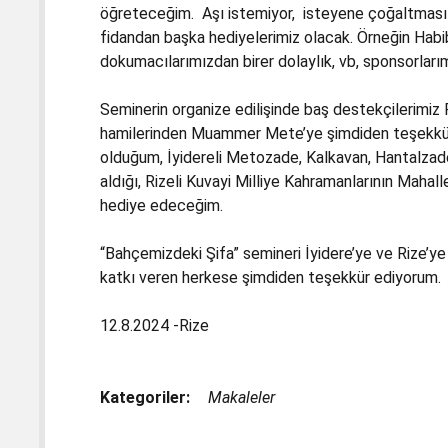
öğreteceğim. Aşı istemiyor, isteyene çoğaltması i
fidandan başka hediyelerimiz olacak. Örneğin Habibi
dokumacılarımızdan birer dolaylık, vb, sponsorları
Seminerin organize edilişinde baş destekçilerimiz 
hamilerinden Muammer Mete’ye şimdiden teşekkür 
olduğum, İyidereli Metozade, Kalkavan, Hantalzade
aldığı, Rizeli Kuvayi Milliye Kahramanlarının Mahal
hediye edeceğim.
“Bahçemizdeki Şifa” semineri İyidere’ye ve Rize’ye 
katkı veren herkese şimdiden teşekkür ediyorum.
12.8.2024 -Rize
Kategoriler:
Makaleler