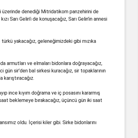
i üzerinde denediği Mitridatikom panzehirini de
ızı Sarı Gelin’i de konuşacağız, Sarı Gelin’in annesi
ze türkü yakacağız, geleneğimizdeki gibi mızıka
nda armutları ve elmaları bidonlara doğrayacağız,
ci gün sir’den bal sirkesi kuracağız, sir topaklarının
la karıştıracağız.
ayıp ince kıyım doğrama ve iç posasını kararmış
 saat beklemeye bırakacağız, üçüncü gün iki saat
sımız oldu. İçerisi kiler gibi. Sirke bidonlarını