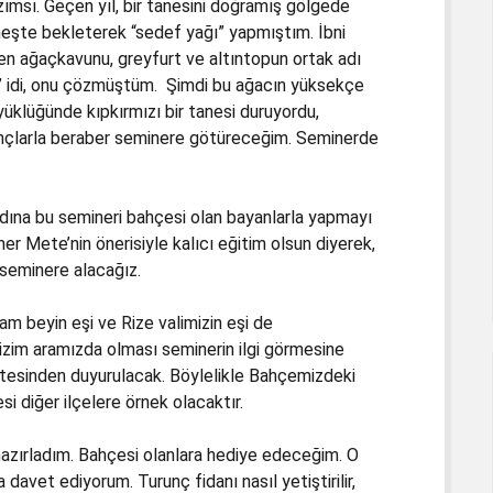
zımsı. Geçen yıl, bir tanesini doğramış gölgede
şte bekleterek “sedef yağı” yapmıştım. İbni
rden ağaçkavunu, greyfurt ve altıntopun ortak adı
” idi, onu çözmüştüm. Şimdi bu ağacın yüksekçe
üklüğünde kıpkırmızı bir tanesi duruyordu,
unçlarla beraber seminere götüreceğim. Seminerde
adına bu semineri bahçesi olan bayanlarla yapmayı
r Mete’nin önerisiyle kalıcı eğitim olsun diyerek,
 seminere alacağız.
 beyin eşi ve Rize valimizin eşi de
 bizim aramızda olması seminerin ilgi görmesine
sitesinden duyurulacak. Böylelikle Bahçemizdeki
 diğer ilçelere örnek olacaktır.
azırladım. Bahçesi olanlara hediye edeceğim. O
avet ediyorum. Turunç fidanı nasıl yetiştirilir,