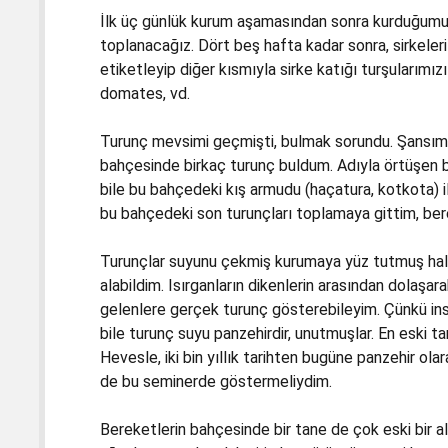
İlk üç günlük kurum aşamasından sonra kurduğumuz 
toplanacağız. Dört beş hafta kadar sonra, sirkeleri
etiketleyip diğer kısmıyla sirke katığı turşularımız
domates, vd.
Turunç mevsimi geçmişti, bulmak sorundu. Şansımı
bahçesinde birkaç turunç buldum. Adıyla örtüşen be
bile bu bahçedeki kış armudu (haçatura, kotkota) ile
bu bahçedeki son turunçları toplamaya gittim, be
Turunçlar suyunu çekmiş kurumaya yüz tutmuş hald
alabildim. Isırganların dikenlerin arasından dolaşa
gelenlere gerçek turunç gösterebileyim. Çünkü in
bile turunç suyu panzehirdir, unutmuşlar. En eski
Hevesle, iki bin yıllık tarihten bugüne panzehir ol
de bu seminerde göstermeliydim.
Bereketlerin bahçesinde bir tane de çok eski bir al