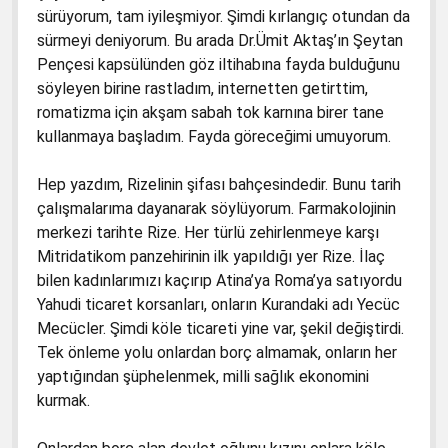
sürüyorum, tam iyileşmiyor. Şimdi kırlangıç otundan da
sürmeyi deniyorum. Bu arada Dr.Ümit Aktaş’ın Şeytan
Pençesi kapsülünden göz iltihabına fayda bulduğunu
söyleyen birine rastladım, internetten getirttim,
romatizma için akşam sabah tok karnına birer tane
kullanmaya başladım. Fayda göreceğimi umuyorum.
Hep yazdım, Rizelinin şifası bahçesindedir. Bunu tarih
çalışmalarıma dayanarak söylüyorum. Farmakolojinin
merkezi tarihte Rize. Her türlü zehirlenmeye karşı
Mitridatikom panzehirinin ilk yapıldığı yer Rize. İlaç
bilen kadınlarımızı kaçırıp Atina’ya Roma’ya satıyordu
Yahudi ticaret korsanları, onların Kurandaki adı Yecüc
Mecücler. Şimdi köle ticareti yine var, şekil değiştirdi.
Tek önleme yolu onlardan borç almamak, onların her
yaptığından şüphelenmek, milli sağlık ekonomini
kurmak.