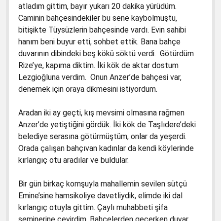
3. Sınıf Hayat Bilgisi Kitabında Gördüğüm
atladım gittim, bayır yukarı 20 dakika yürüdüm.
Yanlışlar
1. Sınıf Matematik Kitapları Dava Dilekçesi
Caminin bahçesindekiler bu sene kaybolmuştu,
bitişikte Tüysüzlerin bahçesinde vardı. Evin sahibi
5. Sınıf İngiliz Kitabında Gördüklerim
1. Sınıf Türkçe Kitapları Davası
hanım beni buyur etti, sohbet ettik. Bana bahçe
6. Sınıf Hz. Muhammed’in Hayatı
1. Sınıf Türkçe Kitapları Dava Dilekçesi
duvarının dibindeki beş kökü söktü verdi. Götürdüm
Rize’ye, kapıma diktim. İki kök de aktar dostum
6. Sınıf Kuran-ı Kerim Ders Kitabı
2. Sınıf İngilizce Çalışma Kitabı Dava Dilekçesi
Lezgioğluna verdim. Onun Anzer’de bahçesi var,
2016-2017 Türkçe 4 Kitabının Kapağında
4. Sınıf Türkçe Dava Dilekçesi
denemek için oraya dikmesini istiyordum.
Atatürk Yerlerde
5. Sınıf İngilizce Dava Dilekçesi
Aradan iki ay geçti, kış mevsimi olmasına rağmen
Değerler Eğitimi Gerçekten Yap-Boz
6. Sınıf Hz. Muhammed’in Hayatı Kitap Davası
Anzer’de yetiştiğini gördük. İki kök de Taşlıdere’deki
Kabede Petrol Tankerleri
belediye serasına götürmüştüm, onlar da yeşerdi.
2. Sınıf İngilizce Hataları Düzeltilmiştir Diyen
Orada çalışan bahçıvan kadınlar da kendi köylerinde
Türkçe-1’de Beberobo ve Siberton Kilise
MEB’e Teslim Tutanağı
kırlangıç otu aradılar ve buldular.
Reklamları
İngilizce 2. Sınıf TTK Başkanından Tubitak’a
Gönderilen Hata Tespit Raporu
Bir gün birkaç komşuyla mahallemin sevilen sütçü
Emine’sine hamsikoliye davetliydik, elimde iki dal
kırlangıç otuyla gittim. Çaylı muhabbeti şifa
seminerine çevirdim. Bahçelerden geçerken duvar