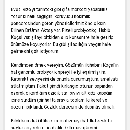
Evet. Rize’yi tarihteki gibi şifa merkezi yapabiliriz.
Yeter ki halk sağlığını koruyucu hekimlik
penceresinden gören yöneticilerimiz öne çıksın.
Bilinen Dr.Ümit Aktaş var, Rizeli probiyotikçi Habib
Koçal var, şifayı bitkiden alıp konsantre hale getirip
önümüze koyuyorlar. Bu gibi şifacılığın yaygın hale
gelmesini çok istiyorum.
Kendimden örnek vereyim. Gözümün iltihabını Koçal’ın
bal genomlu probiyotik spreyi ile iyileştirmiştim.
Katarakt seviyesini de onunla düşürmüştüm, amelyatı
atlatmıştım. Fakat şimdi kırlangıç otunun sapından
ezerek çıkardığım azıcık sarı sıvıyı alt göz kapağın
içine sürdüm (bir hafta arayla toplam iki kere) ve
gözüm ışıklandı. Gözlük derecem de düşmüş olmalı.
Bileklerimdeki iltihaplı romatizmayı hafifletecek bir
şeyler arıyordum. Alabalık özlü masaj kremi