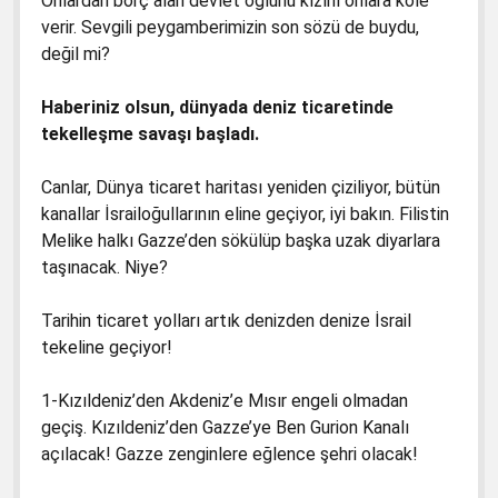
Onlardan borç alan devlet oğlunu kızını onlara köle
verir. Sevgili peygamberimizin son sözü de buydu,
değil mi?
Haberiniz olsun, dünyada deniz ticaretinde
tekelleşme savaşı başladı.
Canlar, Dünya ticaret haritası yeniden çiziliyor, bütün
kanallar İsrailoğullarının eline geçiyor, iyi bakın. Filistin
Melike halkı Gazze’den sökülüp başka uzak diyarlara
taşınacak. Niye?
Tarihin ticaret yolları artık denizden denize İsrail
tekeline geçiyor!
1-Kızıldeniz’den Akdeniz’e Mısır engeli olmadan
geçiş. Kızıldeniz’den Gazze’ye Ben Gurion Kanalı
açılacak! Gazze zenginlere eğlence şehri olacak!