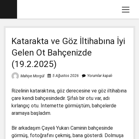
menüy
aç
Ana sayfa
Katarakta ve Göz İltihabına İyi
Mahiye MORGÜL Kimdir
Gelen Ot Bahçenizde
Köşe Yazılarım
(19.2.2025)
Eğitim İle İlgili Videolar
Dava Açtığımız Kitaplar (2012-2017)
menüyü
5 Ağustos 2026
Yorumlar kapalı
Mahiye Morgül
aç
2017-2018 İlkokul Kitaplarında Gördüklerim
menüyü
Rizelinin kataraktına, göz derecesine ve göz iltihabına
aç
Basın Savcılığına Yazılı İfadem
1. Sınıf Matematik Kitabında Gördüklerim
menüyü
çare kendi bahçesindedir. Şifalı bir otu var, adı
aç
kırlangıç otu. İnternette görmüştüm, bahçelerde
Ders Kitaplarına Açılan Davalar
1. Sınıf Okuma Yazma Kitabında Gördüklerim
Türkçe-1 için Başsavcılığa Suç Duyurusu
menüyü
aramaya başladım.
aç
17.1.2018
2. Sınıf İngilizce Kitabında 3 Gözlü Canavar
1. Sınıf Çalışma Kitaplarında Pedagojik
İfademin Tamamı 10/11/2017
Yanlışlara Dava
Bir arkadaşım Çayeli Yukarı Caminin bahçesinde
2. Sınıf Müzik Kitabında Müzik Yanlışları
görmüş, fotoğrafını çekmiş, bana gösterdi. Dolmuşa
1. Sınıf Hayat Bilgisi Dava Dilekçesi