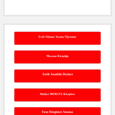
Evde Okuma Yazma Öğrenme
Mayana Kitaplığı
Antik Anadolu Deyince
Mahiye MORGÜL Kitapları
Fırat Düzgüner Anısına