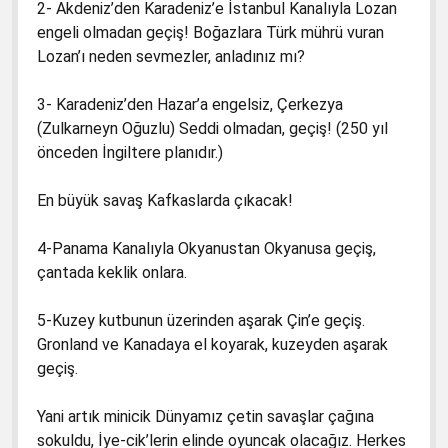
2- Akdeniz’den Karadeniz’e İstanbul Kanalıyla Lozan
engeli olmadan geçiş! Boğazlara Türk mührü vuran
Lozan’ı neden sevmezler, anladınız mı?
3- Karadeniz’den Hazar’a engelsiz, Çerkezya
(Zulkarneyn Oğuzlu) Seddi olmadan, geçiş! (250 yıl
önceden İngiltere planıdır.)
En büyük savaş Kafkaslarda çıkacak!
4-Panama Kanalıyla Okyanustan Okyanusa geçiş,
çantada keklik onlara.
5-Kuzey kutbunun üzerinden aşarak Çin’e geçiş.
Gronland ve Kanadaya el koyarak, kuzeyden aşarak
geçiş.
Yani artık minicik Dünyamız çetin savaşlar çağına
sokuldu, İye-cik’lerin elinde oyuncak olacağız. Herkes