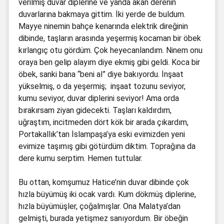
verilmiş duvar diplerine ve yanda akan derenin
duvarlarına bakmaya gittim. İki yerde de buldum.
Mayye ninemin bahçe kenarında elektrik direğinin
dibinde, taşların arasında yeşermiş kocaman bir öbek
kırlangıç otu gördüm. Çok heyecanlandım. Ninem onu
oraya ben gelip alayım diye ekmiş gibi geldi. Koca bir
öbek, sanki bana “beni al” diye bakıyordu. İnşaat
yükselmiş, o da yeşermiş; inşaat tozunu seviyor,
kumu seviyor, duvar diplerini seviyor! Ama orda
bırakırsam ziyan gidecekti. Taşları kaldırdım,
uğraştım, incitmeden dört kök bir arada çıkardım,
Portakallık’tan İslampaşa’ya eski evimizden yeni
evimize taşımış gibi götürdüm diktim. Toprağına da
dere kumu serptim. Hemen tuttular.
Bu ottan, komşumuz Hatice’nin duvar dibinde çok
hızla büyümüş iki ocak vardı. Kum dökmüş diplerine,
hızla büyümüşler, çoğalmışlar. Ona Malatya’dan
gelmişti, burada yetişmez sanıyordum. Bir öbeğin