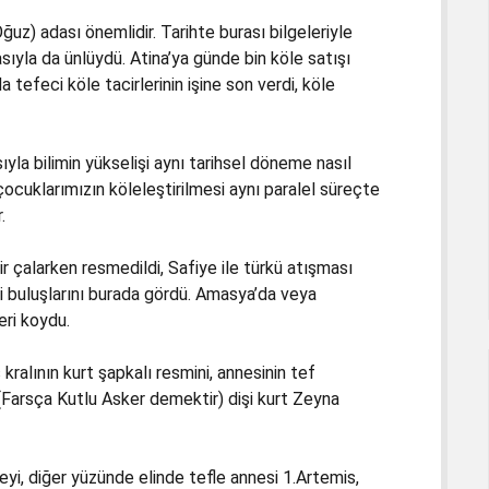
ğuz) adası önemlidir. Tarihte burası bilgeleriyle
asıyla da ünlüydü. Atina’ya günde bin köle satışı
 tefeci köle tacirlerinin işine son verdi, köle
yla bilimin yükselişi aynı tarihsel döneme nasıl
çocuklarımızın köleleştirilmesi aynı paralel süreçte
.
ir çalarken resmedildi, Safiye ile türkü atışması
ri buluşlarını burada gördü. Amasya’da veya
eri koydu.
kralının kurt şapkalı resmini, annesinin tef
 (Farsça Kutlu Asker demektir) dişi kurt Zeyna
eyi, diğer yüzünde elinde tefle annesi 1.Artemis,