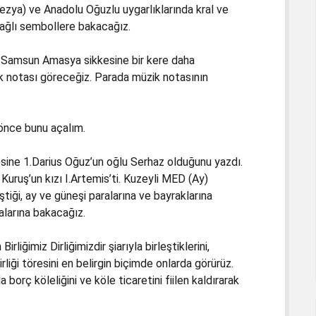
ya) ve Anadolu Oğuzlu uygarlıklarında kral ve
 bağlı sembollere bakacağız.
n Samsun Amasya sikkesine bir kere daha
 notası göreceğiz. Parada müzik notasının
 önce bunu açalım.
esine 1.Darius Oğuz’un oğlu Serhaz olduğunu yazdı.
 Kuruş’un kızı I.Artemis’ti. Kuzeyli MED (Ay)
eştiği, ay ve güneşi paralarına ve bayraklarına
larına bakacağız.
rliğimiz Dirliğimizdir şiarıyla birleştiklerini,
 Birliği töresini en belirgin biçimde onlarda görürüz.
a borç köleliğini ve köle ticaretini fiilen kaldırarak