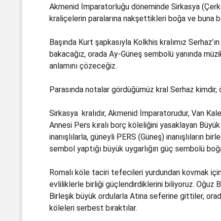
Akmenid İmparatorluğu döneminde Sirkasya (Çerkez
kraliçelerin paralarına nakşettikleri boğa ve buna
Başında Kurt şapkasıyla Kolkhis kralımız Serhaz’ı
bakacağız, orada Ay-Güneş sembolü yanında müzik
anlamını çözeceğiz.
Parasında notalar gördüğümüz kral Serhaz kimdir,
Sirkasya kralıdır, Akmenid İmparatorudur, Van Kal
Annesi Pers kıralı borç köleliğini yasaklayan Büyük
inanışlılarla, güneyli PERS (Güneş) inanışlıların birl
sembol yaptığı büyük uygarlığın güç sembolü boğa
Romalı köle taciri tefecileri yurdundan kovmak için Bi
evliliklerle birliği güçlendirdiklerini biliyoruz. Oğuz
Birleşik büyük ordularla Atina seferine gittiler, orad
köleleri serbest bıraktılar.