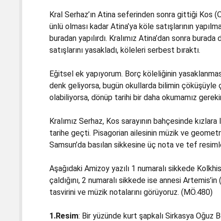
Kral Serhaz’ın Atina seferinden sonra gittiği Kos (O
ünlü olması kadar Atina’ya köle satışlarının yapılm
buradan yapılırdı. Kralımız Atina’dan sonra burada da
satışlarını yasakladı, köleleri serbest bıraktı.
Eğitsel ek yapıyorum. Borç köleliğinin yasaklanması
denk geliyorsa, bugün okullarda bilimin çöküşüyle 
olabiliyorsa, dönüp tarihi bir daha okumamız gerekir
Kralımız Serhaz, Kos sarayının bahçesinde kızlara l
tarihe geçti. Pisagorian ailesinin müzik ve geomet
Samsun’da basılan sikkesine üç nota ve tef resiml
Aşağıdaki Amizoy yazılı 1 numaralı sikkede Kolkhis 
çaldığını, 2 numaralı sikkede ise annesi Artemis’in
tasvirini ve müzik notalarını görüyoruz. (MÖ.480)
1.Resim
: Bir yüzünde kurt şapkalı Sirkasya Oğuz B