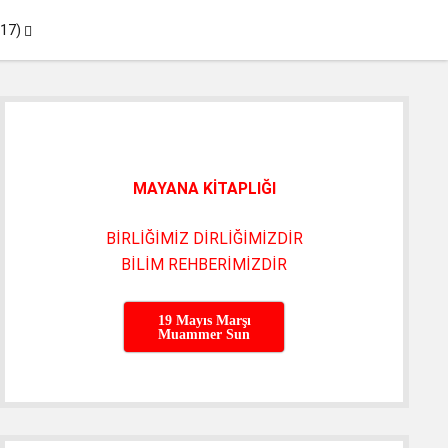
menüyü
017)
aç
Yan
Menü
MAYANA KİTAPLIĞI
BİRLİĞİMİZ DİRLİĞİMİZDİR
BİLİM REHBERİMİZDİR
19 Mayıs Marşı
Muammer Sun