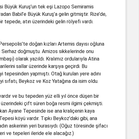
esi Büyük Kuruş’un tek eşi Lazopo Semiramis
Buradan Babil’e Büyük Kuruş’a gelin gitmiştir. Rize’de,
r tepede, atın üzerindeki gelin rölyefi vardı.
Persepolis’te doğan kızları Artemis dayısı oğluna
ralı Serhaz doğmuştu. Amizos sikkelerinde onu
aşı) olarak yazıldı. Kralımız ordularıyla Atina
ilerini sallar üzerinde karşıya geçirdi. Bu
i tepesinden yapmıştı. Otağ kurulan yere adını
yi sıfatı, Beykoz ve Koz Yatağına da isim oldu.
vardır ve bu tepeden yüz elli yıl önce düşen bir
 üzerindeki çift süren boğa resmi ilgimi çekmişti.
bakan Ayane Tepesinde ise ana kraliçenin kaya
Tepesi köyü vardır. Tıpkı Beykoz’daki gibi, ana
ın askerinin yeri burasıydı. (Oğuz töresinde şifacı
eri ve tepeleri ileride ele alacağız.)