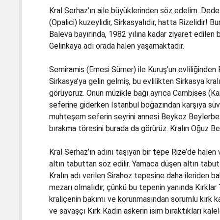
Kral Serhaz’ın aile büyüklerinden söz edelim. Ded
(Opalici) kuzeylidir, Sirkasyalıdır, hatta Rizelidir! 
Baleva bayırında, 1982 yılına kadar ziyaret edilen bi
Gelinkaya adı orada halen yaşamaktadır.
Semiramis (Emesi Sümer) ile Kuruş’un evliliğinden 
Sirkasya’ya gelin gelmiş, bu evlilikten Sirkasya k
görüyoruz. Onun müzikle bağı ayrıca Cambises (Kamb
seferine giderken İstanbul boğazından karşıya süvar
muhteşem seferin seyrini annesi Beykoz Beylerbey
bırakma töresini burada da görürüz. Kralın Oğuz Be
Kral Serhaz’ın adını taşıyan bir tepe Rize’de halen 
altın tabuttan söz edilir. Yamaca düşen altın tabut
Kralın adı verilen Sirahoz tepesine daha ileriden 
mezarı olmalıdır, çünkü bu tepenin yanında Kırklar 
kraliçenin bakımı ve korunmasından sorumlu kırk kad
ve savaşçı Kırk Kadın askerin isim bıraktıkları kalel