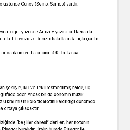
 ve üstünde Güneş (Şems, Samos) vardır.
Zeyna, diğer yüzünde Amizoy yazısı, sol kenarda
ereket boyuzu ve denizci halatlarında üçlü çanlar.
or çanlarını ve La sesinin 440 frekansa
 şekliyle, ikili ve tekli resmedilmiş halde, üç
üziği ifade eder. Ancak bir de dönemin müzik
zlu kralımızın köle ticaretini kaldırdığı dönemde
a ortaya çıkacaktır.
iğinde “beşliler dairesi” denilen, her notanın
isagor buralıdır. Kralın burada Pisagor ile