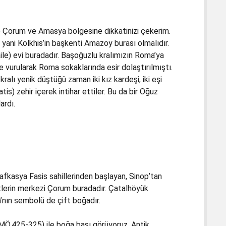
ve Çorum ve Amasya bölgesine dikkatinizi çekerim.
yani Kolkhis’in başkenti Amazoy burası olmalıdır.
le) evi buradadır. Başoğuzlu kralımızın Roma’ya
re vurularak Roma sokaklarında esir dolaştırılmıştı.
lı yenik düştüğü zaman iki kız kardeşi, iki eşi
atis) zehir içerek intihar ettiler. Bu da bir Oğuz
ardı.
 Kafkasya Fasis sahillerinden başlayan, Sinop’tan
itlerin merkezi Çorum buradadır. Çatalhöyük
a’nın sembolü de çift boğadır.
 (MÖ.425-325) ile boğa başı görüyoruz. Antik