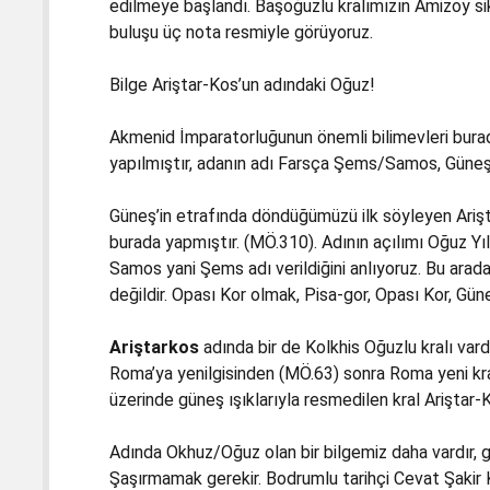
edilmeye başlandı. Başoğuzlu kralımızın Amizoy s
buluşu üç nota resmiyle görüyoruz.
Bilge Ariştar-Kos’un adındaki Oğuz!
Akmenid İmparatorluğunun önemli bilimevleri bura
yapılmıştır, adanın adı Farsça Şems/Samos, Güneş
Güneş’in etrafında döndüğümüzü ilk söyleyen Arişt
burada yapmıştır. (MÖ.310). Adının açılımı Oğuz Yıl
Samos yani Şems adı verildiğini anlıyoruz. Bu arada
değildir. Opası Kor olmak, Pisa-gor, Opası Kor, Gü
Ariştarkos
adında bir de Kolkhis Oğuzlu kralı vardı
Roma’ya yenilgisinden (MÖ.63) sonra Roma yeni kral
üzerinde güneş ışıklarıyla resmedilen kral Ariştar-K
Adında Okhuz/Oğuz olan bir bilgemiz daha vardır, 
Şaşırmamak gerekir. Bodrumlu tarihçi Cevat Şakir 