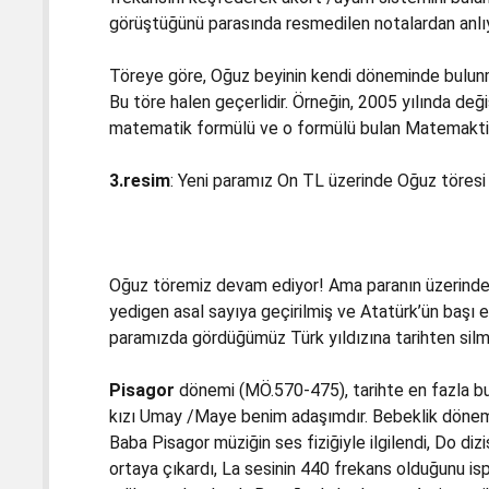
görüştüğünü parasında resmedilen notalardan anlıy
Töreye göre, Oğuz beyinin kendi döneminde bulunmu
Bu töre halen geçerlidir. Örneğin, 2005 yılında de
matematik formülü ve o formülü bulan Matemaktikçi
3.resim
: Yeni paramız On TL üzerinde Oğuz töresi
Oğuz töremiz devam ediyor! Ama paranın üzerindeki 
yedigen asal sayıya geçirilmiş ve Atatürk’ün başı eğ
paramızda gördüğümüz Türk yıldızına tarihten silme
Pisagor
dönemi (MÖ.570-475), tarihte en fazla bulu
kızı Umay /Maye benim adaşımdır. Bebeklik dönemin
Baba Pisagor müziğin ses fiziğiyle ilgilendi, Do dizi
ortaya çıkardı, La sesinin 440 frekans olduğunu isp