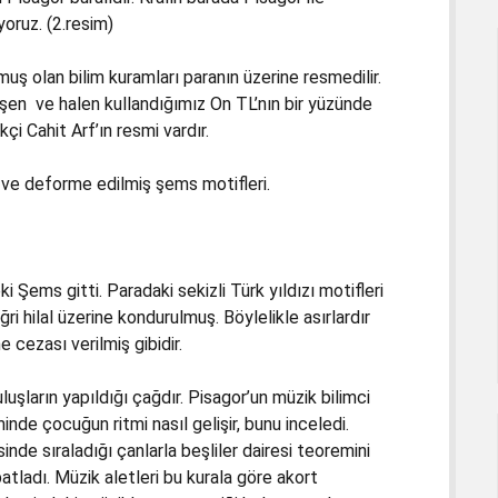
oruz. (2.resim)
ş olan bilim kuramları paranın üzerine resmedilir.
ğişen ve halen kullandığımız On TL’nın bir yüzünde
 Cahit Arf’ın resmi vardır.
 ve deforme edilmiş şems motifleri.
Şems gitti. Paradaki sekizli Türk yıldızı motifleri
ri hilal üzerine kondurulmuş. Böylelikle asırlardır
 cezası verilmiş gibidir.
şların yapıldığı çağdır. Pisagor’un müzik bilimci
de çocuğun ritmi nasıl gelişir, bunu inceledi.
sinde sıraladığı çanlarla beşliler dairesi teoremini
atladı. Müzik aletleri bu kurala göre akort