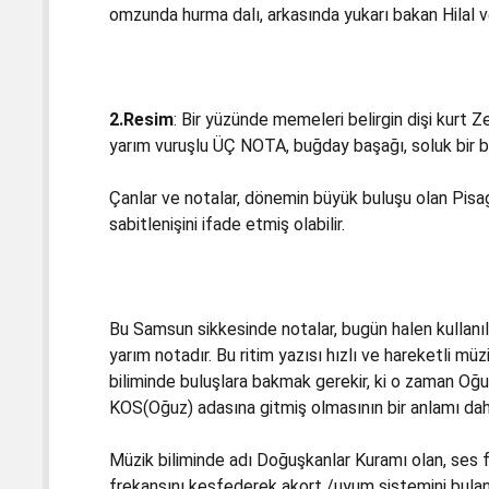
omzunda hurma dalı, arkasında yukarı bakan Hilal
2.Resim
: Bir yüzünde memeleri belirgin dişi kurt 
yarım vuruşlu ÜÇ NOTA, buğday başağı, soluk bir b
Çanlar ve notalar, dönemin büyük buluşu olan Pisag
sabitlenişini ifade etmiş olabilir.
Bu Samsun sikkesinde notalar, bugün halen kullanılan
yarım notadır. Bu ritim yazısı hızlı ve hareketli m
biliminde buluşlara bakmak gerekir, ki o zaman Oğu
KOS(Oğuz) adasına gitmiş olmasının bir anlamı dah
Müzik biliminde adı Doğuşkanlar Kuramı olan, ses fiz
frekansını keşfederek akort /uyum sistemini bulan P