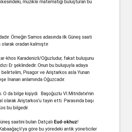
ikkesindeki, müzikle matematiği buluşturan bu
dadır. Örneğin Samos adasında ilk Güneş saati
 olarak oradan kalmıştır.
ar-khos Karadenizli/Oğuzludur, fakat buluşunu
dızı Er şeklindedir. Onun bu buluşuyla adaya
 belirtelim, Pisagor ve Ariştarkos asla Yunan
neşe İnanan anlamında Oğuzcadır.
. O da bilge kişiydi. Başoğuzlu VI.Mitridate’nin
 olarak Ariştarkos’u tayin etti. Parasında başı
os bu bilgedir.
güneş saatini bulan Datçalı
Eud-okhuz
!
Kabaağaçlı’ya göre bu yöredeki antik yöneticiler