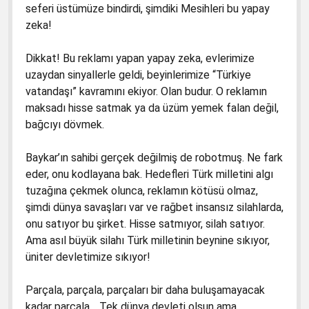
3. Sınıf Hayat Bilgisi Kitabında Gördüğüm
seferi üstümüze bindirdi, şimdiki Mesihleri bu yapay
Yanlışlar
1. Sınıf Matematik Kitapları Dava Dilekçesi
zeka!
5. Sınıf İngiliz Kitabında Gördüklerim
1. Sınıf Türkçe Kitapları Davası
Dikkat! Bu reklamı yapan yapay zeka, evlerimize
6. Sınıf Hz. Muhammed’in Hayatı
1. Sınıf Türkçe Kitapları Dava Dilekçesi
uzaydan sinyallerle geldi, beyinlerimize “Türkiye
vatandaşı” kavramını ekiyor. Olan budur. O reklamın
6. Sınıf Kuran-ı Kerim Ders Kitabı
2. Sınıf İngilizce Çalışma Kitabı Dava Dilekçesi
maksadı hisse satmak ya da üzüm yemek falan değil,
2016-2017 Türkçe 4 Kitabının Kapağında
4. Sınıf Türkçe Dava Dilekçesi
bağcıyı dövmek.
Atatürk Yerlerde
5. Sınıf İngilizce Dava Dilekçesi
Baykar’ın sahibi gerçek değilmiş de robotmuş. Ne fark
Değerler Eğitimi Gerçekten Yap-Boz
6. Sınıf Hz. Muhammed’in Hayatı Kitap Davası
eder, onu kodlayana bak. Hedefleri Türk milletini algı
Kabede Petrol Tankerleri
tuzağına çekmek olunca, reklamın kötüsü olmaz,
2. Sınıf İngilizce Hataları Düzeltilmiştir Diyen
şimdi dünya savaşları var ve rağbet insansız silahlarda,
Türkçe-1’de Beberobo ve Siberton Kilise
MEB’e Teslim Tutanağı
onu satıyor bu şirket. Hisse satmıyor, silah satıyor.
Reklamları
İngilizce 2. Sınıf TTK Başkanından Tubitak’a
Ama asıl büyük silahı Türk milletinin beynine sıkıyor,
Gönderilen Hata Tespit Raporu
üniter devletimize sıkıyor!
Parçala, parçala, parçaları bir daha buluşamayacak
kadar parçala… Tek dünya devleti olsun ama