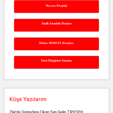
Mayana Kitaplığı
Antik Anadolu Deyince
Mahiye MORGÜL Kitapları
Fırat Düzgüner Anısına
Köşe Yazılarım
Zile’de Günışığına Çıkan Sarı Gelin TRYOPH