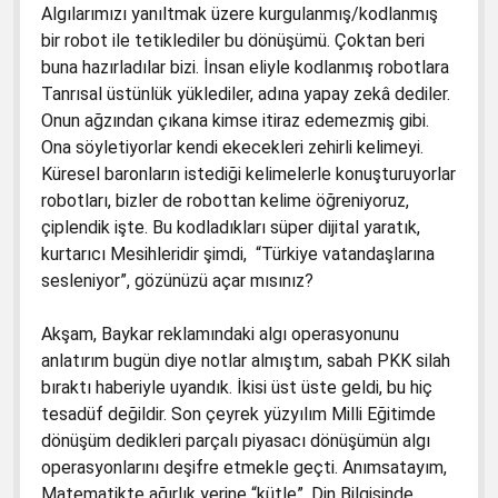
Algılarımızı yanıltmak üzere kurgulanmış/kodlanmış
bir robot ile tetiklediler bu dönüşümü. Çoktan beri
buna hazırladılar bizi. İnsan eliyle kodlanmış robotlara
Tanrısal üstünlük yüklediler, adına yapay zekâ dediler.
Onun ağzından çıkana kimse itiraz edemezmiş gibi.
Ona söyletiyorlar kendi ekecekleri zehirli kelimeyi.
Küresel baronların istediği kelimelerle konuşturuyorlar
robotları, bizler de robottan kelime öğreniyoruz,
çiplendik işte. Bu kodladıkları süper dijital yaratık,
kurtarıcı Mesihleridir şimdi, “Türkiye vatandaşlarına
sesleniyor”, gözünüzü açar mısınız?
Akşam, Baykar reklamındaki algı operasyonunu
anlatırım bugün diye notlar almıştım, sabah PKK silah
bıraktı haberiyle uyandık. İkisi üst üste geldi, bu hiç
tesadüf değildir. Son çeyrek yüzyılım Milli Eğitimde
dönüşüm dedikleri parçalı piyasacı dönüşümün algı
operasyonlarını deşifre etmekle geçti. Anımsatayım,
Matematikte ağırlık yerine “kütle”, Din Bilgisinde