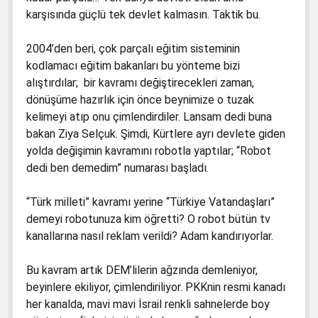
karşısında güçlü tek devlet kalmasın. Taktik bu.
2004’den beri, çok parçalı eğitim sisteminin
kodlamacı eğitim bakanları bu yönteme bizi
alıştırdılar; bir kavramı değiştirecekleri zaman,
dönüşüme hazırlık için önce beynimize o tuzak
kelimeyi atıp onu çimlendirdiler. Lansam dedi buna
bakan Ziya Selçuk. Şimdi, Kürtlere ayrı devlete giden
yolda değişimin kavramını robotla yaptılar; “Robot
dedi ben demedim” numarası başladı.
“Türk milleti” kavramı yerine “Türkiye Vatandaşları”
demeyi robotunuza kim öğretti? O robot bütün tv
kanallarına nasıl reklam verildi? Adam kandırıyorlar.
Bu kavram artık DEM’lilerin ağzında demleniyor,
beyinlere ekiliyor, çimlendiriliyor. PKKnin resmi kanadı
her kanalda, mavi mavi İsrail renkli sahnelerde boy