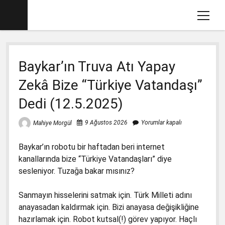
menüy
aç
Ana sayfa
Baykar’ın Truva Atı Yapay
Mahiye MORGÜL Kimdir
Zekâ Bize “Türkiye Vatandaşı”
Köşe Yazılarım
Dedi (12.5.2025)
Eğitim İle İlgili Videolar
Dava Açtığımız Kitaplar (2012-2017)
menüyü
9 Ağustos 2026
Yorumlar kapalı
Mahiye Morgül
aç
2017-2018 İlkokul Kitaplarında Gördüklerim
menüyü
Baykar’ın robotu bir haftadan beri internet
aç
Basın Savcılığına Yazılı İfadem
1. Sınıf Matematik Kitabında Gördüklerim
menüyü
kanallarında bize “Türkiye Vatandaşları” diye
aç
sesleniyor. Tuzağa bakar mısınız?
Ders Kitaplarına Açılan Davalar
1. Sınıf Okuma Yazma Kitabında Gördüklerim
Türkçe-1 için Başsavcılığa Suç Duyurusu
menüyü
aç
17.1.2018
2. Sınıf İngilizce Kitabında 3 Gözlü Canavar
1. Sınıf Çalışma Kitaplarında Pedagojik
Sanmayın hisselerini satmak için. Türk Milleti adını
İfademin Tamamı 10/11/2017
Yanlışlara Dava
anayasadan kaldırmak için. Bizi anayasa değişikliğine
2. Sınıf Müzik Kitabında Müzik Yanlışları
hazırlamak için. Robot kutsal(!) görev yapıyor. Haçlı
1. Sınıf Hayat Bilgisi Dava Dilekçesi