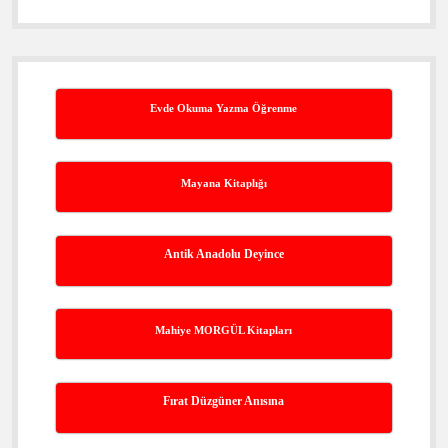
Evde Okuma Yazma Öğrenme
Mayana Kitaplığı
Antik Anadolu Deyince
Mahiye MORGÜL Kitapları
Fırat Düzgüner Anısına