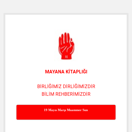
Eşgüdüm
MEB
Müfredat
Yan
Komisyonu
(6.8.2025)
Menü
MAYANA KİTAPLIĞI
BİRLİĞİMİZ DİRLİĞİMİZDİR
BİLİM REHBERİMİZDİR
19 Mayıs Marşı Muammer Sun