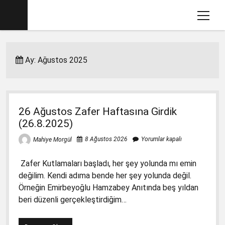
menüy
aç
Ana sayfa
Ay:
Ağustos 2025
Mahiye MORGÜL Kimdir
Köşe Yazılarım
Eğitim İle İlgili Videolar
26 Ağustos Zafer Haftasına Girdik
Dava Açtığımız Kitaplar (2012-2017)
menüyü
(26.8.2025)
aç
2017-2018 İlkokul Kitaplarında Gördüklerim
menüyü
8 Ağustos 2026
Yorumlar kapalı
Mahiye Morgül
aç
Basın Savcılığına Yazılı İfadem
1. Sınıf Matematik Kitabında Gördüklerim
menüyü
Zafer Kutlamaları başladı, her şey yolunda mı emin
aç
Ders Kitaplarına Açılan Davalar
1. Sınıf Okuma Yazma Kitabında Gördüklerim
Türkçe-1 için Başsavcılığa Suç Duyurusu
menüyü
değilim. Kendi adıma bende her şey yolunda değil.
aç
17.1.2018
Örneğin Emirbeyoğlu Hamzabey Anıtında beş yıldan
2. Sınıf İngilizce Kitabında 3 Gözlü Canavar
1. Sınıf Çalışma Kitaplarında Pedagojik
beri düzenli gerçekleştirdiğim…
İfademin Tamamı 10/11/2017
Yanlışlara Dava
2. Sınıf Müzik Kitabında Müzik Yanlışları
1. Sınıf Hayat Bilgisi Dava Dilekçesi