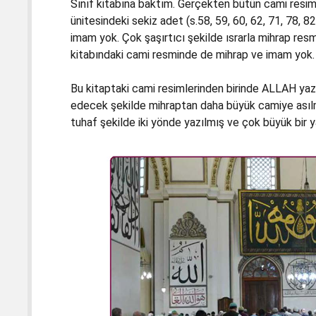
Sınıf kitabına baktım. Gerçekten bütün cami resi
ünitesindeki sekiz adet (s.58, 59, 60, 62, 71, 78, 8
imam yok. Çok şaşırtıcı şekilde ısrarla mihrap resm
kitabındaki cami resminde de mihrap ve imam yok.
Bu kitaptaki cami resimlerinden birinde ALLAH yazı
edecek şekilde mihraptan daha büyük camiye asılm
tuhaf şekilde iki yönde yazılmış ve çok büyük bir y