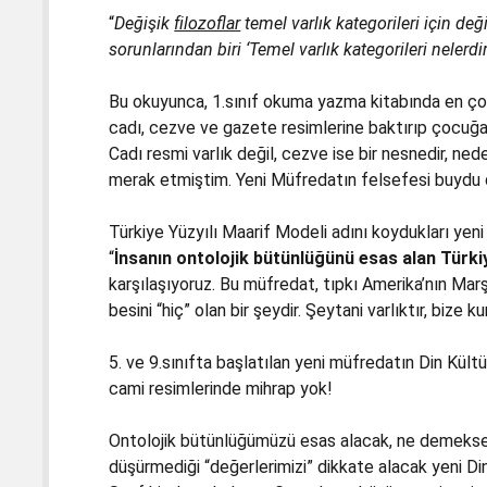
“
Değişik
filozoflar
temel varlık kategorileri için değ
sorunlarından biri ‘Temel varlık kategorileri nelerdi
Bu okuyunca, 1.sınıf okuma yazma kitabında en çok k
cadı, cezve ve gazete resimlerine baktırıp çocuğa “C
Cadı resmi varlık değil, cezve ise bir nesnedir, ned
merak etmiştim. Yeni Müfredatın felsefesi buydu d
Türkiye Yüzyılı Maarif Modeli adını koydukları yeni
“
İnsanın ontolojik bütünlüğünü esas alan
Türki
karşılaşıyoruz. Bu müfredat, tıpkı Amerika’nın Marşa
besini “hiç” olan bir şeydir. Şeytani varlıktır, bize 
5. ve 9.sınıfta başlatılan yeni müfredatın Din Kültü
cami resimlerinde mihrap yok!
Ontolojik bütünlüğümüzü esas alacak, ne demekse a
düşürmediği “değerlerimizi” dikkate alacak yeni Di