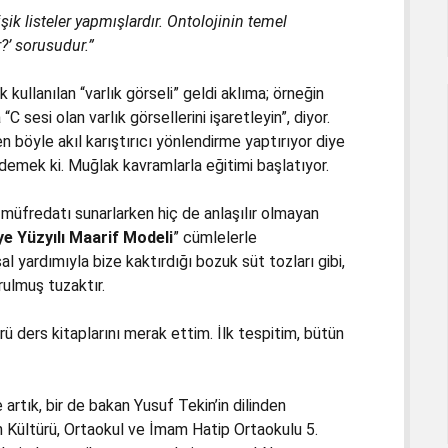
işik listeler yapmışlardır. Ontolojinin temel
r?’ sorusudur.”
ullanılan “varlık görseli” geldi aklıma; örneğin
 sesi olan varlık görsellerini işaretleyin”, diyor.
en böyle akıl karıştırıcı yönlendirme yaptırıyor diye
emek ki. Muğlak kavramlarla eğitimi başlatıyor.
 müfredatı sunarlarken hiç de anlaşılır olmayan
ye Yüzyılı Maarif Modeli
” cümlelerle
l yardımıyla bize kaktırdığı bozuk süt tozları gibi,
kurulmuş tuzaktır.
rü ders kitaplarını merak ettim. İlk tespitim, bütün
rtık, bir de bakan Yusuf Tekin’in dilinden
n Kültürü, Ortaokul ve İmam Hatip Ortaokulu 5.