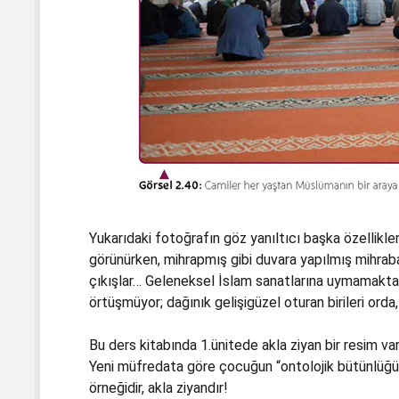
Yukarıdaki fotoğrafın göz yanıltıcı başka özellikle
görünürken, mihrapmış gibi duvara yapılmış mihraba 
çıkışlar… Geleneksel İslam sanatlarına uymamaktadı
örtüşmüyor; dağınık gelişigüzel oturan birileri orda,
Bu ders kitabında 1.ünitede akla ziyan bir resim var;
Yeni müfredata göre çocuğun “ontolojik bütünlüğü”
örneğidir, akla ziyandır!