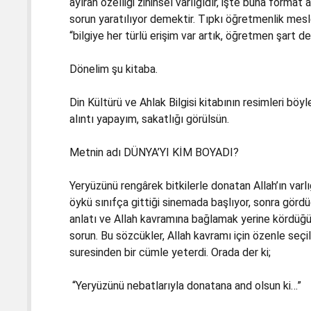
ayıran özelliği zihinsel varlığıdır, işte buna format 
sorun yaratılıyor demektir. Tıpkı öğretmenlik mesl
“bilgiye her türlü erişim var artık, öğretmen şart d
Dönelim şu kitaba.
Din Kültürü ve Ahlak Bilgisi kitabının resimleri bö
alıntı yapayım, sakatlığı görülsün.
Metnin adı DÜNYA’YI KİM BOYADI?
Yeryüzünü rengârek bitkilerle donatan Allah’ın va
öykü sınıfça gittiği sinemada başlıyor, sonra gördü
anlatı ve Allah kavramına bağlamak yerine kördüğü
sorun. Bu sözcükler, Allah kavramı için özenle se
suresinden bir cümle yeterdi. Orada der ki;
“Yeryüzünü nebatlarıyla donatana and olsun ki…”