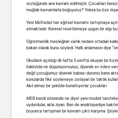
sözlüğünde ana kavram edilmiştir. Çocukları henü
muğlak kavramlarla boğuyoruz? Yoksa bu bze dışar
Yeni Müfredat her eğitsel kavramı tartışmaya açma
atmaktadır. Küresel resetlemeye uygun bir algı bul
Öğretmenlik mesleğinin varlık nedeni ortadan kalkmı
bakan olarak bunu söyledi. Halk anlamasın diye “ont
Okulların açıldığı ilk hafta 5.sınıfta okuyan bir 
hakkında ne düşünüyorsunuz, diyerek ev ödevi verdi
değil çocuğumuz diyerek babası durumu bana aktard
konularda fikir söylemeye zorlayan bir taktik kullan
Akıl almaz bir şekilde bunaltıyorlar çocukları.
MEB kendi sitesinde ne diyor yeni modeli tanıtırken
uydurdular, akla ziyan. Ben de ansiklopediye baktım, 
boyunca tartışmalı bir kavram çıktı karşıma. Şöyle 