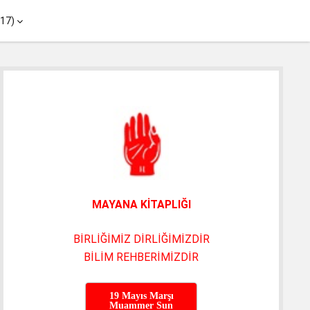
menüyü
017)
aç
Yan
Menü
MAYANA KİTAPLIĞI
BİRLİĞİMİZ DİRLİĞİMİZDİR
BİLİM REHBERİMİZDİR
19 Mayıs Marşı
Muammer Sun