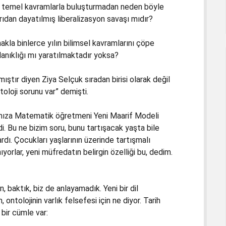
z temel kavramlarla buluşturmadan neden böyle
ıdan dayatılmış liberalizasyon savaşı mıdır?
kla binlerce yılın bilimsel kavramlarını çöpe
anıklığı mı yaratılmaktadır yoksa?
ştır diyen Ziya Selçuk sıradan birisi olarak değil
oloji sorunu var” demişti.
kızımıza Matematik öğretmeni Yeni Maarif Modeli
. Bu ne bizim soru, bunu tartışacak yaşta bile
ı. Çocukları yaşlarının üzerinde tartışmalı
ıyorlar, yeni müfredatın belirgin özelliği bu, dedim.
, baktık, biz de anlayamadık. Yeni bir dil
ontolojinin varlık felsefesi için ne diyor. Tarih
bir cümle var: