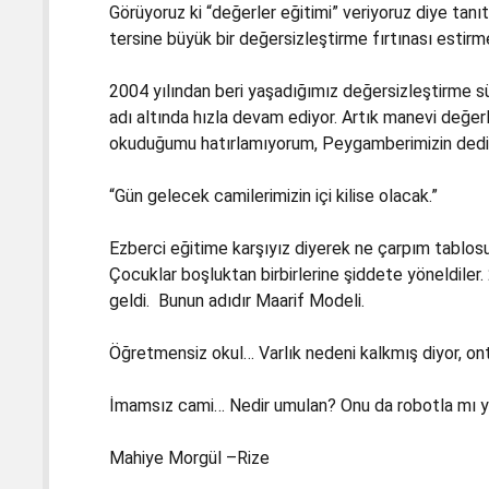
Görüyoruz ki “değerler eğitimi” veriyoruz diye tanı
tersine büyük bir değersizleştirme fırtınası estirm
2004 yılından beri yaşadığımız değersizleştirme s
adı altında hızla devam ediyor. Artık manevi değe
okuduğumu hatırlamıyorum, Peygamberimizin dediği
“Gün gelecek camilerimizin içi kilise olacak.”
Ezberci eğitime karşıyız diyerek ne çarpım tablosu 
Çocuklar boşluktan birbirlerine şiddete yöneldiler. 
geldi. Bunun adıdır Maarif Modeli.
Öğretmensiz okul… Varlık nedeni kalkmış diyor, ont
İmamsız cami… Nedir umulan? Onu da robotla mı 
Mahiye Morgül –Rize