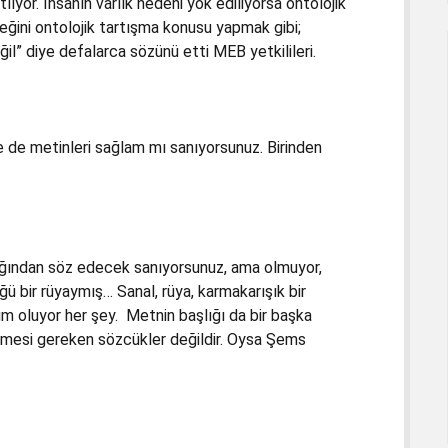
atlıyor. İnsanın varlık nedeni yok ediliyorsa ontolojik
eğini ontolojik tartışma konusu yapmak gibi;
eğil” diye defalarca sözünü etti MEB yetkilileri.
yle de metinleri sağlam mı sanıyorsunuz. Birinden
rlığından söz edecek sanıyorsunuz, ama olmuyor,
ğü bir rüyaymış… Sanal, rüya, karmakarışık bir
m oluyor her şey. Metnin başlığı da bir başka
çilmesi gereken sözcükler değildir. Oysa Şems