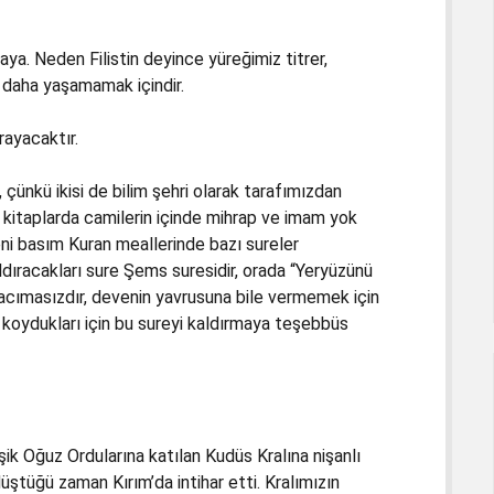
ya. Neden Filistin deyince yüreğimiz titrer,
r daha yaşamamak içindir.
rayacaktır.
r, çünkü ikisi de bilim şehri olarak tarafımızdan
del kitaplarda camilerin içinde mihrap ve imam yok
eni basım Kuran meallerinde bazı sureler
aldıracakları sure Şems suresidir, orada “Yeryüzünü
acımasızdır, devenin yavrusuna bile vermemek için
 koydukları için bu sureyi kaldırmaya teşebbüs
k Oğuz Ordularına katılan Kudüs Kralına nişanlı
üştüğü zaman Kırım’da intihar etti. Kralımızın