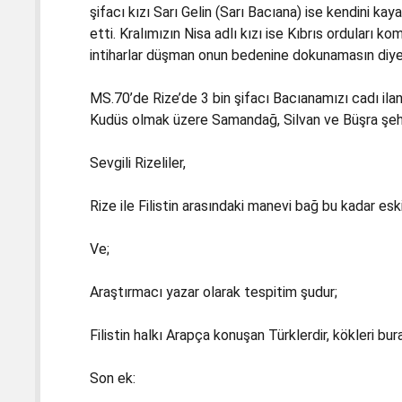
şifacı kızı Sarı Gelin (Sarı Bacıana) ise kendini ka
etti. Kralımızın Nisa adlı kızı ise Kıbrıs orduları ko
intiharlar düşman onun bedenine dokunamasın diye o
MS.70’de Rize’de 3 bin şifacı Bacıanamızı cadı ila
Kudüs olmak üzere Samandağ, Silvan ve Büşra şehirl
Sevgili Rizeliler,
Rize ile Filistin arasındaki manevi bağ bu kadar eski
Ve;
Araştırmacı yazar olarak tespitim şudur;
Filistin halkı Arapça konuşan Türklerdir, kökleri bu
Son ek: