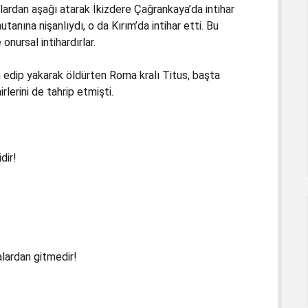
yalardan aşağı atarak İkizdere Çağrankaya’da intihar
mutanına nişanlıydı, o da Kırım’da intihar etti. Bu
nursal intihardırlar.
n edip yakarak öldürten Roma kralı Titus, başta
erini de tahrip etmişti.
dir!
ralardan gitmedir!