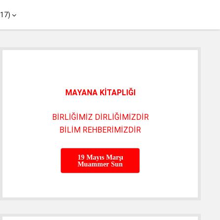
menüyü
017)
aç
Yan
Menü
MAYANA KİTAPLIĞI
BİRLİĞİMİZ DİRLİĞİMİZDİR
BİLİM REHBERİMİZDİR
19 Mayıs Marşı
Muammer Sun