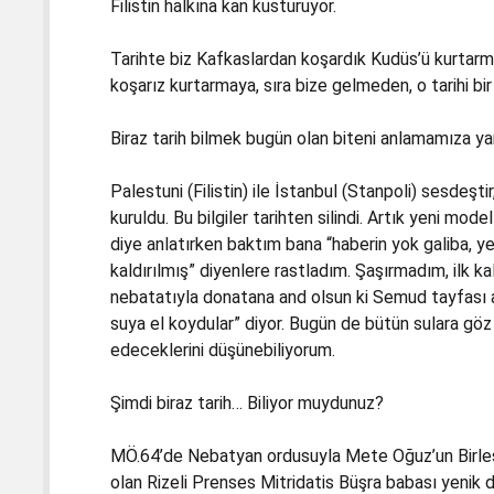
Filistin halkına kan kusturuyor.
Tarihte biz Kafkaslardan koşardık Kudüs’ü kurtarma
koşarız kurtarmaya, sıra bize gelmeden, o tarihi bi
Biraz tarih bilmek bugün olan biteni anlamamıza ya
Palestuni (Filistin) ile İstanbul (Stanpoli) sesdeşti
kuruldu. Bu bilgiler tarihten silindi. Artık yeni mo
diye anlatırken baktım bana “haberin yok galiba, y
kaldırılmış” diyenlere rastladım. Şaşırmadım, ilk k
nebatatıyla donatana and olsun ki Semud tayfası 
suya el koydular” diyor. Bugün de bütün sulara göz
edeceklerini düşünebiliyorum.
Şimdi biraz tarih… Biliyor muydunuz?
MÖ.64’de Nebatyan ordusuyla Mete Oğuz’un Birleşi
olan Rizeli Prenses Mitridatis Büşra babası yenik d