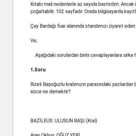
Kitabı mali nedenlerle az sayıda bastırdım. Anca
çoğaltabilir. 102 sayfadır. Orada bilgisayarda kayıt
Çay Bardağı fuar alanında standımızı ziyaret eden
Ve;
Aşağıdaki sorulardan birini cevaplayanlara sirke 
1.Soru
:
Rizeli Başoğuzlu kralımızın parasındaki yazılardan b
sizce ne demektir?
BAZİLEUS: ULUSUN BAŞI (Kral)
Arier Okhus: OĞUZ YERİ