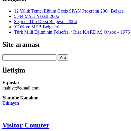
12 Yıllık Temel Eğitim Geçiş SPAN Programı 2004 Belgesi
5544 MYK Yasası-2006
Seçmeli Din Dersi Belgesi – 2004
YÖK ve MEB Belgeleri
Türk Milli Eğitminin Felsefesi / Rıza KARDAŞ Önsöz – 1976
Site araması
Ara
İletişim
E-posta:
mahiye@gmail.com
Youtube Kanalım:
Tıklayın
Visitor Counter