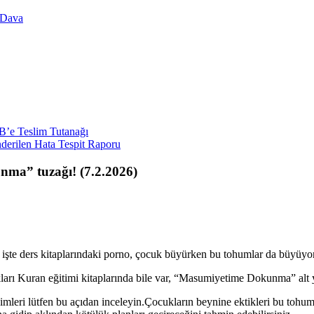
a Dava
EB’e Teslim Tutanağı
derilen Hata Tespit Raporu
nma” tuzağı! (7.2.2026)
şte ders kitaplarındaki porno, çocuk büyürken bu tohumlar da büyüyor,
ları Kuran eğitimi kitaplarında bile var, “Masumiyetime Dokunma” alt y
leri lütfen bu açıdan inceleyin.Çocukların beynine ektikleri bu tohumlar 