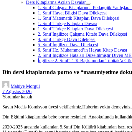
Ders Kitaplarına Açılan Davalar
menüyü
1. Sınıf Çalışma Kitaplarında Pedagojik Yanlışlar
aç
1. Sınıf Hayat Bilgisi Dava Dilekçesi
1. Sınıf Matematik Kitapları Dava Dilekçesi
1. Sınıf Türkçe Kitapları Davası
1. Sınıf Türkçe Kitapları Dava Dilekçesi
2. Sınıf İngilizce Çalışma Kitabı Dava Dilekçesi
4. Sınıf Türkçe Dava Dilekçesi
5. Sınıf İngilizce Dava Dilekçesi
6. Sınıf Hz. Muhammed’in Hayatı Kitap Davası
2. Sınıf İngilizce Hataları Düzeltilmiştir Diyen M
İngilizce 2. Sınıf TTK Başkanından Tubitak’a Gön
Din dersi kitaplarında porno ve “masumiyetime doku
Mahiye Morgül
7 Ağustos 2026
Yorumlar kapalı
Sayın Meclis Komisyon üyesi vekillerimiz,Haberim yoktu demeyiniz, i
Din Eğitimi kitaplarında bebe porno resimleri, Anaokulunda kullandık
2020-2025 arasında kullanılan 5.Sınıf Din Kültürü kitabından bazı resim