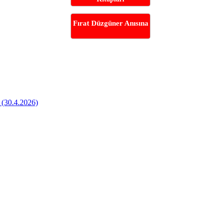
Fırat Düzgüner Anısına
 (30.4.2026)