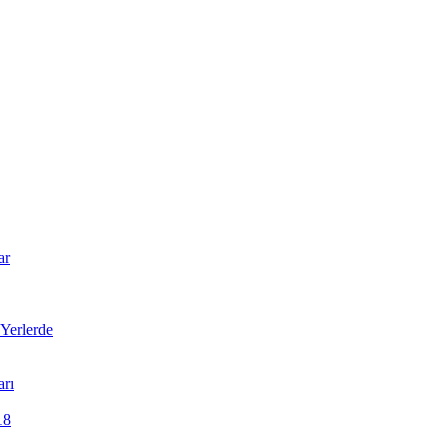
ar
Yerlerde
arı
18