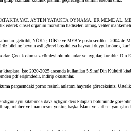
a gidip aklından kötülük planları geçireceğini tahmin edebilirsiniz.
rnek: ALİ YATAKTA YAT. AYTEN YATAKTA OYNAMA. ER MEME AL
ıntılık ederek cinsel organını morartma hadiseleri olmuş, veliler mahke
arafından getirildi, YÖK’e, DİB’e ve MEB’e postu serdiler 2004 de Milli
rüz bilelim; beynin asli görevi boşaltılırsa hayvani duygular öne çıkar
lar. Çocuk olumsuz cümleyi olumlu anlar ve uygular, kuraldır. Din Eği
taplara. İşte 2020-2025 arasında kullanılan 5.Sınıf Din Kültürü kitabın
n pdf erişimdedir, indirip okusunlar.
uma parçasındaki porno resimli anlatımı hayretle göreceksiniz. Üstel
endiğini aynı kitabımda dava açtığım ders kitapları bölümünde görebilirs
mihrap, minber ve imam resmi yoktur, başka İslami ve tarihsel yanlışla