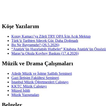
Köşe Yazılarım
Koray Kamacı’ya Zileli TRY OPA İçin Açık Mektup
Türk’ü Tarihten Silecek Güç Daha Doğmadı
Bu Ne Bayramıdır? (26.5.2026)
“Atatürk’ün Hazırlattığı Hutbeler” Kitabına Atatürk’ün Önsözü
Maraş’ta Okula Kovboy Baskını (17.4.2026)
Müzik ve Drama Çalışmaları
Ailede Müzik ve İşitme Sağlığı Semineri
Gazi İletişim Fakültesi Semineri
İstanbul Müzik Öğretmenleri Çalıştayı
KKTC Müzik Çalıştayı
Müzed İşliği
Müzik Yazışmaları
Belgeler