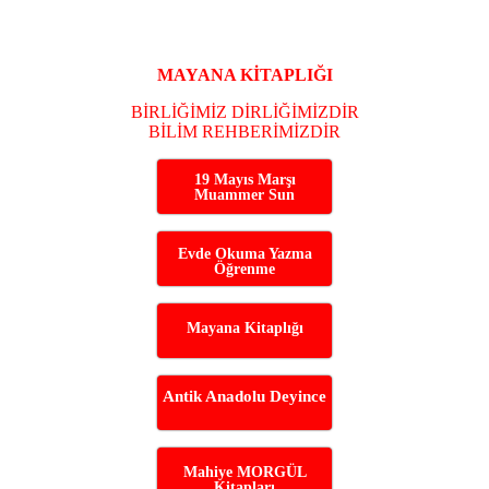
MAYANA KİTAPLIĞI
BİRLİĞİMİZ DİRLİĞİMİZDİR
BİLİM REHBERİMİZDİR
19 Mayıs Marşı
Muammer Sun
Evde Okuma Yazma
Öğrenme
Mayana Kitaplığı
Antik Anadolu Deyince
Mahiye MORGÜL
Kitapları