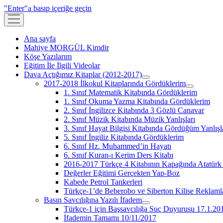
"Enter"a basıp içeriğe geçin
menüyü
aç
Ana sayfa
Mahiye MORGÜL Kimdir
Köşe Yazılarım
Eğitim İle İlgili Videolar
Dava Açtığımız Kitaplar (2012-2017)
menüyü
2017-2018 İlkokul Kitaplarında Gördüklerim
aç
menüyü
1. Sınıf Matematik Kitabında Gördüklerim
aç
1. Sınıf Okuma Yazma Kitabında Gördüklerim
2. Sınıf İngilizce Kitabında 3 Gözlü Canavar
2. Sınıf Müzik Kitabında Müzik Yanlışları
3. Sınıf Hayat Bilgisi Kitabında Gördüğüm Yanlışl
5. Sınıf İngiliz Kitabında Gördüklerim
6. Sınıf Hz. Muhammed’in Hayatı
6. Sınıf Kuran-ı Kerim Ders Kitabı
2016-2017 Türkçe 4 Kitabının Kapağında Atatürk 
Değerler Eğitimi Gerçekten Yap-Boz
Kabede Petrol Tankerleri
Türkçe-1’de Beberobo ve Siberton Kilise Reklaml
Basın Savcılığına Yazılı İfadem
menüyü
Türkçe-1 için Başsavcılığa Suç Duyurusu 17.1.20
aç
İfademin Tamamı 10/11/2017