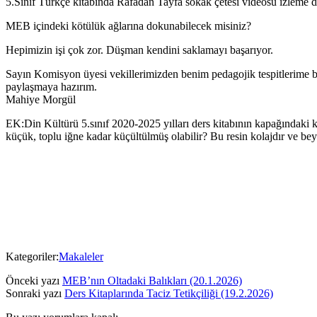
5.Sınıf Türkçe kitabında Rafadan Tayfa sokak çetesi videosu izleme de
MEB içindeki kötülük ağlarına dokunabilecek misiniz?
Hepimizin işi çok zor. Düşman kendini saklamayı başarıyor.
Sayın Komisyon üyesi vekillerimizden benim pedagojik tespitlerime baş
paylaşmaya hazırım.
Mahiye Morgül
EK:Din Kültürü 5.sınıf 2020-2025 yılları ders kitabının kapağındaki ka
küçük, toplu iğne kadar küçültülmüş olabilir? Bu resin kolajdır ve bey
Kategoriler:
Makaleler
Önceki yazı
MEB’nın Oltadaki Balıkları (20.1.2026)
Sonraki yazı
Ders Kitaplarında Taciz Tetikçiliği (19.2.2026)