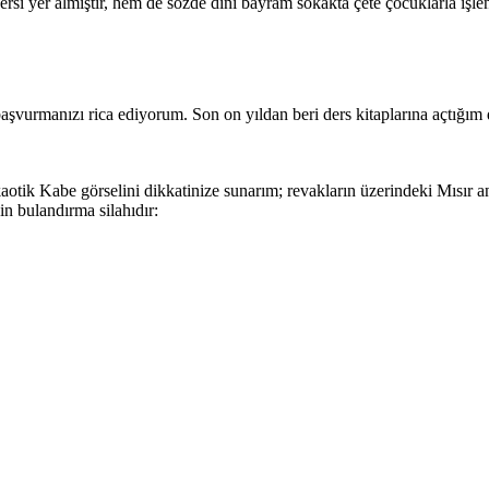
rsi yer almıştır, hem de sözde dini bayram sokakta çete çocuklarla işle
vurmanızı rica ediyorum. Son on yıldan beri ders kitaplarına açtığım dav
otik Kabe görselini dikkatinize sunarım; revakların üzerindeki Mısır ant
in bulandırma silahıdır: