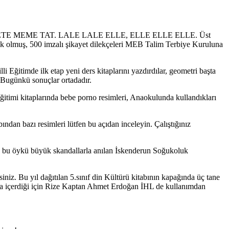
. METE MEME TAT. LALE LALE ELLE, ELLE ELLE ELLE. Üst
melik olmuş, 500 imzalı şikayet dilekçeleri MEB Talim Terbiye Kuruluna
 Eğitimde ilk etap yeni ders kitaplarını yazdırdılar, geometri başta
! Bugünkü sonuçlar ortadadır.
timi kitaplarında bebe porno resimleri, Anaokulunda kullandıkları
dan bazı resimleri lütfen bu açıdan inceleyin. Çalıştığınız
ik bu öykü büyük skandallarla anılan İskenderun Soğukoluk
iniz. Bu yıl dağıtılan 5.sınıf din Kültürü kitabının kapağında üç tane
r da içerdiği için Rize Kaptan Ahmet Erdoğan İHL de kullanımdan