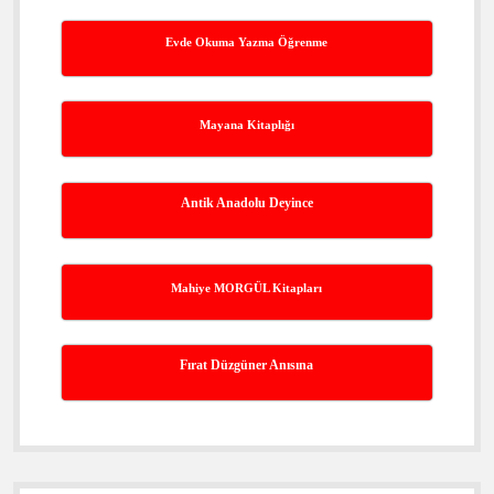
Evde Okuma Yazma Öğrenme
Mayana Kitaplığı
Antik Anadolu Deyince
Mahiye MORGÜL Kitapları
Fırat Düzgüner Anısına