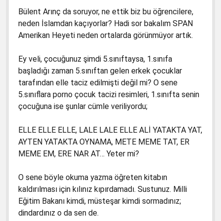
Bülent Arınç da soruyor, ne ettik biz bu öğrencilere,
neden İslamdan kaçıyorlar? Hadi sor bakalım SPAN
Amerikan Heyeti neden ortalarda görünmüyor artık.
Ey veli, çocuğunuz şimdi 5.sınıftaysa, 1.sınıfa
başladığı zaman 5.sınıftan gelen erkek çocuklar
tarafından elle taciz edilmişti değil mi? O sene
5.sınıflara porno çocuk tacizi resimleri, 1.sınıfta senin
çocuğuna ise şunlar cümle veriliyordu;
ELLE ELLE ELLE, LALE LALE ELLE ALİ YATAKTA YAT,
AYTEN YATAKTA OYNAMA, METE MEME TAT, ER
MEME EM, ERE NAR AT… Yeter mi?
O sene böyle okuma yazma öğreten kitabın
kaldırılması için kılınız kıpırdamadı. Sustunuz. Milli
Eğitim Bakanı kimdi, müsteşar kimdi sormadınız;
dindardınız o da sen de.