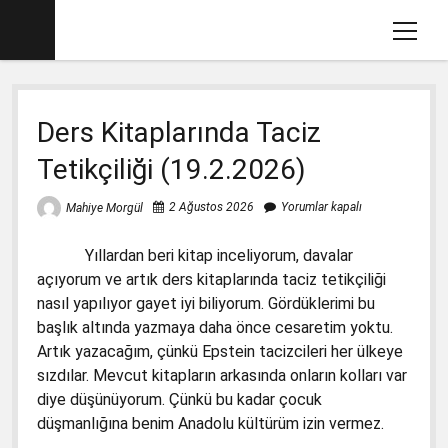
menüy
aç
Ana sayfa
Ders Kitaplarında Taciz
Mahiye MORGÜL Kimdir
Tetikçiliği (19.2.2026)
Köşe Yazılarım
Eğitim İle İlgili Videolar
2 Ağustos 2026
Yorumlar kapalı
Mahiye Morgül
Dava Açtığımız Kitaplar (2012-2017)
menüyü
Yıllardan beri kitap inceliyorum, davalar
aç
2017-2018 İlkokul Kitaplarında Gördüklerim
menüyü
açıyorum ve artık ders kitaplarında taciz tetikçiliği
aç
nasıl yapılıyor gayet iyi biliyorum. Gördüklerimi bu
Basın Savcılığına Yazılı İfadem
1. Sınıf Matematik Kitabında Gördüklerim
menüyü
başlık altında yazmaya daha önce cesaretim yoktu.
aç
Ders Kitaplarına Açılan Davalar
1. Sınıf Okuma Yazma Kitabında Gördüklerim
Türkçe-1 için Başsavcılığa Suç Duyurusu
menüyü
Artık yazacağım, çünkü Epstein tacizcileri her ülkeye
aç
17.1.2018
sızdılar. Mevcut kitapların arkasında onların kolları var
2. Sınıf İngilizce Kitabında 3 Gözlü Canavar
1. Sınıf Çalışma Kitaplarında Pedagojik
diye düşünüyorum. Çünkü bu kadar çocuk
İfademin Tamamı 10/11/2017
Yanlışlara Dava
2. Sınıf Müzik Kitabında Müzik Yanlışları
düşmanlığına benim Anadolu kültürüm izin vermez.
1. Sınıf Hayat Bilgisi Dava Dilekçesi