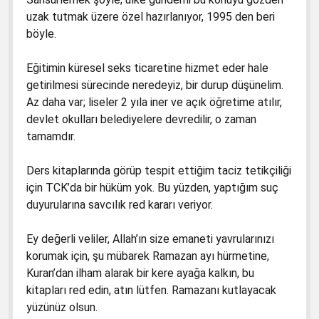
uzak tutmak üzere özel hazırlanıyor, 1995 den beri
böyle.
Eğitimin küresel seks ticaretine hizmet eder hale
getirilmesi sürecinde neredeyiz, bir durup düşünelim.
Az daha var; liseler 2 yıla iner ve açık öğretime atılır,
devlet okulları belediyelere devredilir, o zaman
tamamdır.
Ders kitaplarında görüp tespit ettiğim taciz tetikçiliği
için TCK’da bir hüküm yok. Bu yüzden, yaptığım suç
duyurularına savcılık red kararı veriyor.
Ey değerli veliler, Allah’ın size emaneti yavrularınızı
korumak için, şu mübarek Ramazan ayı hürmetine,
Kuran’dan ilham alarak bir kere ayağa kalkın, bu
kitapları red edin, atın lütfen. Ramazanı kutlayacak
yüzünüz olsun.