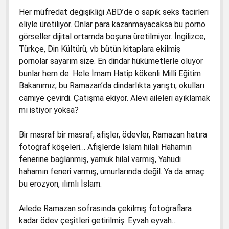
3. Sınıf Hayat Bilgisi Kitabında Gördüğüm
Her müfredat değişikliği ABD’de o sapık seks tacirleri
Yanlışlar
1. Sınıf Matematik Kitapları Dava Dilekçesi
eliyle üretiliyor. Onlar para kazanmayacaksa bu porno
5. Sınıf İngiliz Kitabında Gördüklerim
1. Sınıf Türkçe Kitapları Davası
görseller dijital ortamda boşuna üretilmiyor. İngilizce,
Türkçe, Din Kültürü, vb bütün kitaplara ekilmiş
6. Sınıf Hz. Muhammed’in Hayatı
1. Sınıf Türkçe Kitapları Dava Dilekçesi
pornolar sayarım size. En dindar hükümetlerle oluyor
6. Sınıf Kuran-ı Kerim Ders Kitabı
2. Sınıf İngilizce Çalışma Kitabı Dava Dilekçesi
bunlar hem de. Hele İmam Hatip kökenli Milli Eğitim
Bakanımız, bu Ramazan’da dindarlıkta yarıştı, okulları
2016-2017 Türkçe 4 Kitabının Kapağında
4. Sınıf Türkçe Dava Dilekçesi
camiye çevirdi. Çatışma ekiyor. Alevi aileleri ayıklamak
Atatürk Yerlerde
5. Sınıf İngilizce Dava Dilekçesi
mı istiyor yoksa?
Değerler Eğitimi Gerçekten Yap-Boz
6. Sınıf Hz. Muhammed’in Hayatı Kitap Davası
Bir masraf bir masraf, afişler, ödevler, Ramazan hatıra
Kabede Petrol Tankerleri
2. Sınıf İngilizce Hataları Düzeltilmiştir Diyen
fotoğraf köşeleri… Afişlerde İslam hilali Hahamın
Türkçe-1’de Beberobo ve Siberton Kilise
MEB’e Teslim Tutanağı
fenerine bağlanmış, yamuk hilal varmış, Yahudi
Reklamları
hahamın feneri varmış, umurlarında değil. Ya da amaç
İngilizce 2. Sınıf TTK Başkanından Tubitak’a
bu erozyon, ılımlı İslam.
Gönderilen Hata Tespit Raporu
Ailede Ramazan sofrasında çekilmiş fotoğraflara
kadar ödev çeşitleri getirilmiş. Eyvah eyvah…