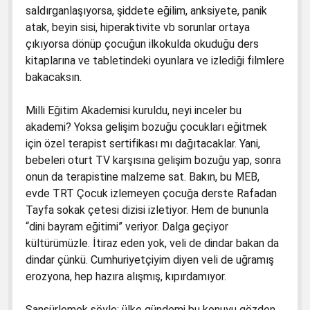
saldırganlaşıyorsa, şiddete eğilim, anksiyete, panik
atak, beyin sisi, hiperaktivite vb sorunlar ortaya
çıkıyorsa dönüp çocuğun ilkokulda okuduğu ders
kitaplarına ve tabletindeki oyunlara ve izlediği filmlere
bakacaksın.
Milli Eğitim Akademisi kuruldu, neyi inceler bu
akademi? Yoksa gelişim bozuğu çocukları eğitmek
için özel terapist sertifikası mı dağıtacaklar. Yani,
bebeleri oturt TV karşısına gelişim bozuğu yap, sonra
onun da terapistine malzeme sat. Bakın, bu MEB,
evde TRT Çocuk izlemeyen çocuğa derste Rafadan
Tayfa sokak çetesi dizisi izletiyor. Hem de bununla
“dini bayram eğitimi” veriyor. Dalga geçiyor
kültürümüzle. İtiraz eden yok, veli de dindar bakan da
dindar çünkü. Cumhuriyetçiyim diyen veli de uğramış
erozyona, hep hazıra alışmış, kıpırdamıyor.
Sansürlemek şöyle; ülke gündemi bu konuyu gözden