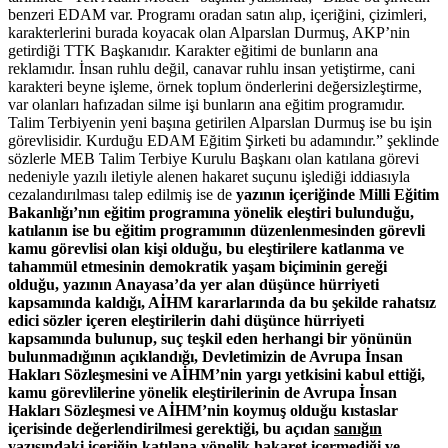
benzeri EDAM var. Programı oradan satın alıp, içeriğini, çizimleri,
karakterlerini burada koyacak olan Alparslan Durmuş, AKP’nin
getirdiği TTK Başkanıdır. Karakter eğitimi de bunların ana
reklamıdır. İnsan ruhlu değil, canavar ruhlu insan yetiştirme, cani
karakteri beyne işleme, örnek toplum önderlerini değersizleştirme,
var olanları hafızadan silme işi bunların ana eğitim programıdır.
Talim Terbiyenin yeni başına getirilen Alparslan Durmuş ise bu işin
görevlisidir. Kurduğu EDAM Eğitim Şirketi bu adamındır.” şeklinde
sözlerle MEB Talim Terbiye Kurulu Başkanı olan katılana görevi
nedeniyle yazılı iletiyle alenen hakaret suçunu işlediği iddiasıyla
cezalandırılması talep edilmiş ise de
yazının içeriğinde Milli Eğitim
Bakanlığı’nın eğitim programına yönelik eleştiri bulunduğu,
katılanın ise bu eğitim programının düzenlenmesinden görevli
kamu görevlisi olan kişi olduğu, bu eleştirilere katlanma ve
tahammül etmesinin demokratik yaşam biçiminin gereği
olduğu, yazının Anayasa’da yer alan düşünce hürriyeti
kapsamında kaldığı, AİHM kararlarında da bu şekilde rahatsız
edici sözler içeren eleştirilerin dahi düşünce hürriyeti
kapsamında bulunup, suç teşkil eden herhangi bir yönünün
bulunmadığının açıklandığı, Devletimizin de Avrupa İnsan
Hakları Sözleşmesini ve AİHM’nin yargı yetkisini kabul ettiği,
kamu görevlilerine yönelik eleştirilerinin de Avrupa İnsan
Hakları Sözleşmesi ve AİHM’nin koymuş olduğu kıstaslar
içerisinde değerlendirilmesi gerektiği, bu açıdan
sanığın
yazısındaki içeriğin katılana yönelik hakaret içermediği ve