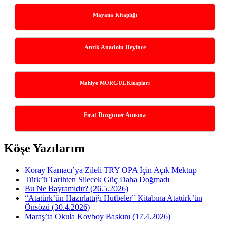
Mayana Kitaplığı
Antik Anadolu Deyince
Mahiye MORGÜL Kitapları
Fırat Düzgüner Anısına
Köşe Yazılarım
Koray Kamacı’ya Zileli TRY OPA İçin Açık Mektup
Türk’ü Tarihten Silecek Güç Daha Doğmadı
Bu Ne Bayramıdır? (26.5.2026)
“Atatürk’ün Hazırlattığı Hutbeler” Kitabına Atatürk’ün
Önsözü (30.4.2026)
Maraş’ta Okula Kovboy Baskını (17.4.2026)