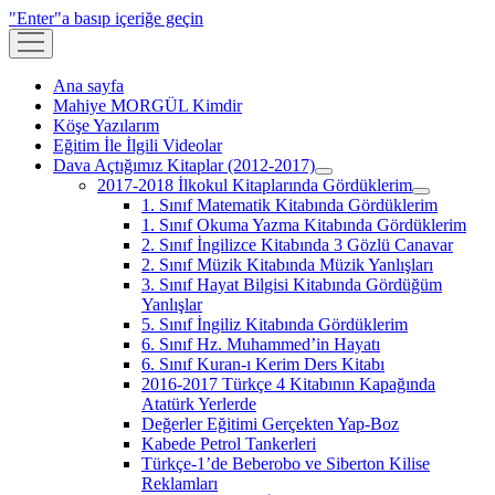
"Enter"a basıp içeriğe geçin
menüyü
aç
Ana sayfa
Mahiye MORGÜL Kimdir
Köşe Yazılarım
Eğitim İle İlgili Videolar
Dava Açtığımız Kitaplar (2012-2017)
menüyü
2017-2018 İlkokul Kitaplarında Gördüklerim
aç
menüyü
1. Sınıf Matematik Kitabında Gördüklerim
aç
1. Sınıf Okuma Yazma Kitabında Gördüklerim
2. Sınıf İngilizce Kitabında 3 Gözlü Canavar
2. Sınıf Müzik Kitabında Müzik Yanlışları
3. Sınıf Hayat Bilgisi Kitabında Gördüğüm
Yanlışlar
5. Sınıf İngiliz Kitabında Gördüklerim
6. Sınıf Hz. Muhammed’in Hayatı
6. Sınıf Kuran-ı Kerim Ders Kitabı
2016-2017 Türkçe 4 Kitabının Kapağında
Atatürk Yerlerde
Değerler Eğitimi Gerçekten Yap-Boz
Kabede Petrol Tankerleri
Türkçe-1’de Beberobo ve Siberton Kilise
Reklamları