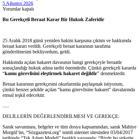
5 Ağustos 2026
Yorumlar kapalı
Bu Gerekçeli Beraat Karar Bir Hukuk Zaferidir
25 Aralık 2018 günü yeniden hakim karşısına çıktım ve hakkımda
beraat kararı verildi. Gerekçeli beraat kararının tarafıma
gönderilmesini bekliyordum, geldi.
Hakkımda açılan hakaret davasının hangi gerekçeyle beraatle
sonuçlandığı hukuk adına tarihi önemdedir. Çünkü gerekçeli kararda
“
kamu görevlisini eleştirmek hakaret değildir
” denmektedir.
Beraat kararının gerekçesini okurlarımla paylaşmak istiyorum,
çünkü benzer şekilde açılan “kamu görevlisine hakaret” davalarında
emsal teşkil edecektir.
….
DELİLLERİN DEĞERLENDİRİLMESİ VE GEREKÇE:
Sanık savunması, belgeler ve tüm dosya kapsamından, sanık Mahiye
Morgül’ün, “Sözgazetesi.org” isimli ınternet sitesinden 03/04/2017
tarihinde “Tek Adam Modeli” başlıklı yazısında; “Bizde bu şirketin