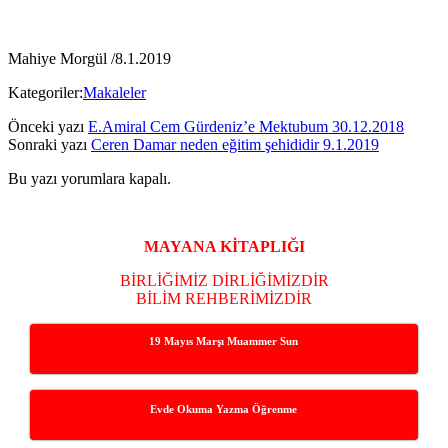
Mahiye Morgül /8.1.2019
Kategoriler:
Makaleler
Önceki yazı
E.Amiral Cem Gürdeniz’e Mektubum 30.12.2018
Sonraki yazı
Ceren Damar neden eğitim şehididir 9.1.2019
Bu yazı yorumlara kapalı.
Yan
Menü
MAYANA KİTAPLIĞI
BİRLİĞİMİZ DİRLİĞİMİZDİR
BİLİM REHBERİMİZDİR
19 Mayıs Marşı Muammer Sun
Evde Okuma Yazma Öğrenme