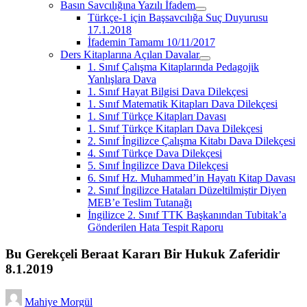
Basın Savcılığına Yazılı İfadem
menüyü
Türkçe-1 için Başsavcılığa Suç Duyurusu
aç
17.1.2018
İfademin Tamamı 10/11/2017
Ders Kitaplarına Açılan Davalar
menüyü
1. Sınıf Çalışma Kitaplarında Pedagojik
aç
Yanlışlara Dava
1. Sınıf Hayat Bilgisi Dava Dilekçesi
1. Sınıf Matematik Kitapları Dava Dilekçesi
1. Sınıf Türkçe Kitapları Davası
1. Sınıf Türkçe Kitapları Dava Dilekçesi
2. Sınıf İngilizce Çalışma Kitabı Dava Dilekçesi
4. Sınıf Türkçe Dava Dilekçesi
5. Sınıf İngilizce Dava Dilekçesi
6. Sınıf Hz. Muhammed’in Hayatı Kitap Davası
2. Sınıf İngilizce Hataları Düzeltilmiştir Diyen
MEB’e Teslim Tutanağı
İngilizce 2. Sınıf TTK Başkanından Tubitak’a
Gönderilen Hata Tespit Raporu
Bu Gerekçeli Beraat Kararı Bir Hukuk Zaferidir
8.1.2019
Mahiye Morgül