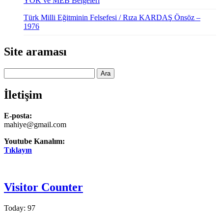
YÖK ve MEB Belgeleri
Türk Milli Eğitminin Felsefesi / Rıza KARDAŞ Önsöz –
1976
Site araması
Ara
İletişim
E-posta:
mahiye@gmail.com
Youtube Kanalım:
Tıklayın
Visitor Counter
Today: 97