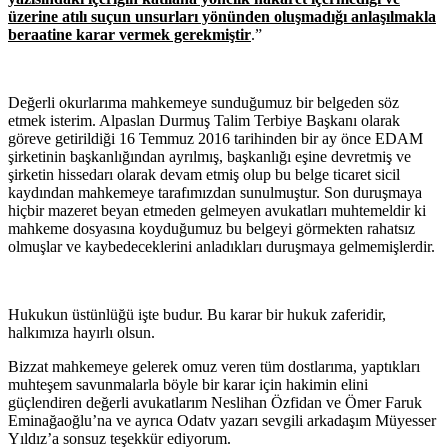
üzerine atılı suçun unsurları yönünden oluşmadığı anlaşılmakla
beraatine karar vermek gerekmiştir
.”
Değerli okurlarıma mahkemeye sunduğumuz bir belgeden söz
etmek isterim. Alpaslan Durmuş Talim Terbiye Başkanı olarak
göreve getirildiği 16 Temmuz 2016 tarihinden bir ay önce EDAM
şirketinin başkanlığından ayrılmış, başkanlığı eşine devretmiş ve
şirketin hissedarı olarak devam etmiş olup bu belge ticaret sicil
kaydından mahkemeye tarafımızdan sunulmuştur. Son duruşmaya
hiçbir mazeret beyan etmeden gelmeyen avukatları muhtemeldir ki
mahkeme dosyasına koyduğumuz bu belgeyi görmekten rahatsız
olmuşlar ve kaybedeceklerini anladıkları duruşmaya gelmemişlerdir.
Hukukun üstünlüğü işte budur. Bu karar bir hukuk zaferidir,
halkımıza hayırlı olsun.
Bizzat mahkemeye gelerek omuz veren tüm dostlarıma, yaptıkları
muhteşem savunmalarla böyle bir karar için hakimin elini
güçlendiren değerli avukatlarım Neslihan Özfidan ve Ömer Faruk
Eminağaoğlu’na ve ayrıca Odatv yazarı sevgili arkadaşım Müyesser
Yıldız’a sonsuz teşekkür ediyorum.