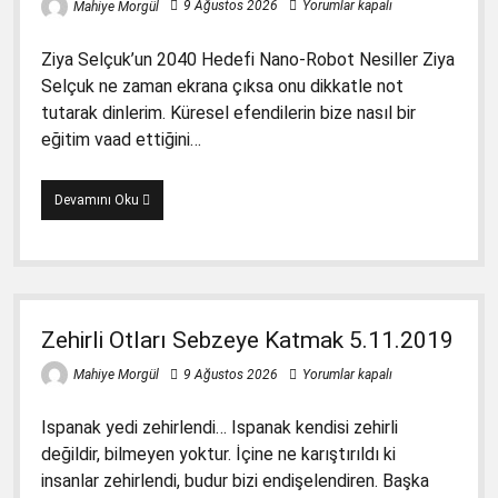
9 Ağustos 2026
Yorumlar kapalı
Mahiye Morgül
1. Sınıf Hayat Bilgisi Dava Dilekçesi
3. Sınıf Hayat Bilgisi Kitabında Gördüğüm
Yanlışlar
1. Sınıf Matematik Kitapları Dava Dilekçesi
Ziya Selçuk’un 2040 Hedefi Nano-Robot Nesiller Ziya
5. Sınıf İngiliz Kitabında Gördüklerim
Selçuk ne zaman ekrana çıksa onu dikkatle not
1. Sınıf Türkçe Kitapları Davası
tutarak dinlerim. Küresel efendilerin bize nasıl bir
6. Sınıf Hz. Muhammed’in Hayatı
1. Sınıf Türkçe Kitapları Dava Dilekçesi
eğitim vaad ettiğini…
6. Sınıf Kuran-ı Kerim Ders Kitabı
2. Sınıf İngilizce Çalışma Kitabı Dava Dilekçesi
Ziya
Devamını Oku
2016-2017 Türkçe 4 Kitabının Kapağında
4. Sınıf Türkçe Dava Dilekçesi
Selçuk’un
Atatürk Yerlerde
2040
5. Sınıf İngilizce Dava Dilekçesi
Hedefi
Değerler Eğitimi Gerçekten Yap-Boz
Nano-
6. Sınıf Hz. Muhammed’in Hayatı Kitap Davası
Robot
Kabede Petrol Tankerleri
Nesiller
2. Sınıf İngilizce Hataları Düzeltilmiştir Diyen
Zehirli Otları Sebzeye Katmak 5.11.2019
25.11.2019
Türkçe-1’de Beberobo ve Siberton Kilise
MEB’e Teslim Tutanağı
9 Ağustos 2026
Yorumlar kapalı
Reklamları
Mahiye Morgül
İngilizce 2. Sınıf TTK Başkanından Tubitak’a
Gönderilen Hata Tespit Raporu
Ispanak yedi zehirlendi… Ispanak kendisi zehirli
değildir, bilmeyen yoktur. İçine ne karıştırıldı ki
insanlar zehirlendi, budur bizi endişelendiren. Başka