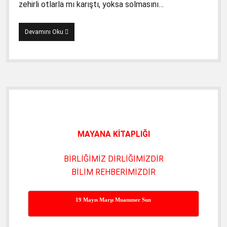
zehirli otlarla mı karıştı, yoksa solmasını…
Zehirli
Devamını Oku
Otları
Sebzeye
Katmak
5.11.2019
Yan
Menü
MAYANA KİTAPLIĞI
BİRLİĞİMİZ DİRLİĞİMİZDİR
BİLİM REHBERİMİZDİR
19 Mayıs Marşı Muammer Sun