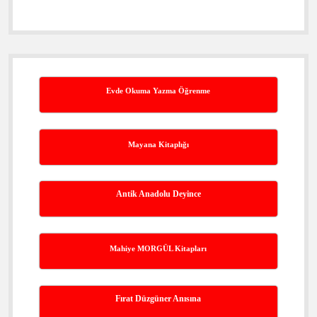
Evde Okuma Yazma Öğrenme
Mayana Kitaplığı
Antik Anadolu Deyince
Mahiye MORGÜL Kitapları
Fırat Düzgüner Anısına