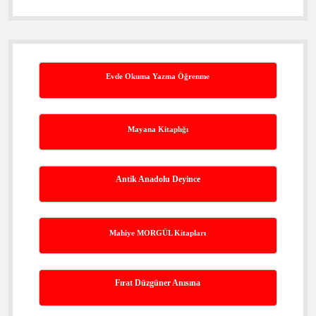
Evde Okuma Yazma Öğrenme
Mayana Kitaplığı
Antik Anadolu Deyince
Mahiye MORGÜL Kitapları
Fırat Düzgüner Anısına