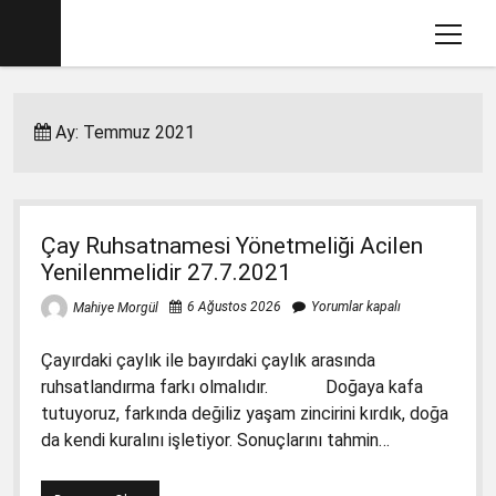
menüy
aç
Ana sayfa
Ay:
Temmuz 2021
Mahiye MORGÜL Kimdir
Köşe Yazılarım
Eğitim İle İlgili Videolar
Çay Ruhsatnamesi Yönetmeliği Acilen
Dava Açtığımız Kitaplar (2012-2017)
menüyü
Yenilenmelidir 27.7.2021
aç
2017-2018 İlkokul Kitaplarında Gördüklerim
menüyü
6 Ağustos 2026
Yorumlar kapalı
Mahiye Morgül
aç
Basın Savcılığına Yazılı İfadem
1. Sınıf Matematik Kitabında Gördüklerim
menüyü
Çayırdaki çaylık ile bayırdaki çaylık arasında
aç
Ders Kitaplarına Açılan Davalar
1. Sınıf Okuma Yazma Kitabında Gördüklerim
Türkçe-1 için Başsavcılığa Suç Duyurusu
menüyü
ruhsatlandırma farkı olmalıdır. Doğaya kafa
aç
17.1.2018
tutuyoruz, farkında değiliz yaşam zincirini kırdık, doğa
2. Sınıf İngilizce Kitabında 3 Gözlü Canavar
1. Sınıf Çalışma Kitaplarında Pedagojik
da kendi kuralını işletiyor. Sonuçlarını tahmin…
İfademin Tamamı 10/11/2017
Yanlışlara Dava
2. Sınıf Müzik Kitabında Müzik Yanlışları
1. Sınıf Hayat Bilgisi Dava Dilekçesi