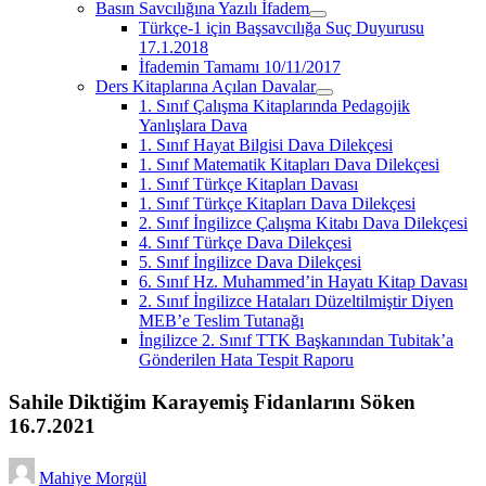
Basın Savcılığına Yazılı İfadem
menüyü
Türkçe-1 için Başsavcılığa Suç Duyurusu
aç
17.1.2018
İfademin Tamamı 10/11/2017
Ders Kitaplarına Açılan Davalar
menüyü
1. Sınıf Çalışma Kitaplarında Pedagojik
aç
Yanlışlara Dava
1. Sınıf Hayat Bilgisi Dava Dilekçesi
1. Sınıf Matematik Kitapları Dava Dilekçesi
1. Sınıf Türkçe Kitapları Davası
1. Sınıf Türkçe Kitapları Dava Dilekçesi
2. Sınıf İngilizce Çalışma Kitabı Dava Dilekçesi
4. Sınıf Türkçe Dava Dilekçesi
5. Sınıf İngilizce Dava Dilekçesi
6. Sınıf Hz. Muhammed’in Hayatı Kitap Davası
2. Sınıf İngilizce Hataları Düzeltilmiştir Diyen
MEB’e Teslim Tutanağı
İngilizce 2. Sınıf TTK Başkanından Tubitak’a
Gönderilen Hata Tespit Raporu
Sahile Diktiğim Karayemiş Fidanlarını Söken
16.7.2021
Mahiye Morgül