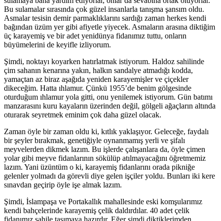
sulamaya bana yardım ediyorlar, onlar da sevabına ortak oluyorlar.
Bu sulamalar sırasında çok güzel insanlarla tanışma şansım oldu.
Asmalar tesisin demir parmaklıklarını sardığı zaman herkes kendi
bağından üzüm yer gibi afiyetle yiyecek. Asmaların arasına diktiğim
üç karayemiş ve bir adet yenidünya fidanımız tuttu, onların
büyümelerini de keyifle izliyorum.
Şimdi, noktayı koyarken hatırlatmak istiyorum. Haldoz sahilinde
çim sahanın kenarına yakın, halkın sandalye atmadığı kodda,
yamaçtan az biraz aşağıda yeniden karayemişler ve çiçekler
dikeceğim. Hatta ıhlamur. Çünkü 1955’de benim gölgesinde
oturduğum ıhlamur yola gitti, onu yenilemek istiyorum. Gün batımı
manzarasını kuru kayaların üzerinden değil, gölgeli ağaçların altında
oturarak seyretmek eminim çok daha güzel olacak.
Zaman öyle bir zaman oldu ki, kıtlık yaklaşıyor. Geleceğe, faydalı
bir şeyler bırakmak, genetiğiyle oynanmamış yerli ve şifalı
meyvelerden dikmek lazım. Bu işlerde çalışanlara da, öyle çimen
yolar gibi meyve fidanlarının sökülüp atılmayacağını öğretmemiz
lazım. Yani üzüntüm o ki, karayemiş fidanlarını orada pikniğe
gelenler yolmadı da görevli diye gelen işçiler yoldu. Bunları iki kere
sınavdan geçirip öyle işe almak lazım.
Şimdi, İslampaşa ve Portakallık mahallesinde eski komşularımız
kendi bahçelerinde karayemiş çelik daldırdılar. 40 adet çelik
fidanımız sahile taşımaya hazırdır. Eğer şimdi diktiklerimden