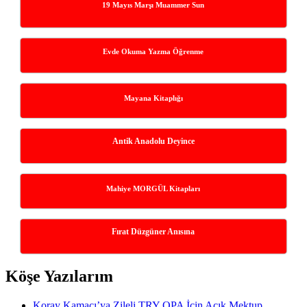
19 Mayıs Marşı Muammer Sun
Evde Okuma Yazma Öğrenme
Mayana Kitaplığı
Antik Anadolu Deyince
Mahiye MORGÜL Kitapları
Fırat Düzgüner Anısına
Köşe Yazılarım
Koray Kamacı’ya Zileli TRY OPA İçin Açık Mektup