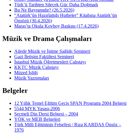
Türk’ü Tarihten Silecek Güç Daha Doğmadı
Bu Ne Bayramıdır? (26.5.2026)
“Atatürk’ün Hazırlattığı Hutbeler” Kitabına Atatürk’ün
Önsözü (30.4.2026)
Maraş’ta Okula Kovboy Baskını (17.4.2026)
Müzik ve Drama Çalışmaları
Ailede Müzik ve İşitme Sağlığı Semineri
Gazi İletişim Fakültesi Semineri
İstanbul Müzik Öğretmenleri Çalıştayı
KKTC Müzik Çalıştayı
Müzed İşliği
Müzik Yazışmaları
Belgeler
12 Yıllık Temel Eğitim Geçiş SPAN Programı 2004 Belgesi
5544 MYK Yasası-2006
Seçmeli Din Dersi Belgesi – 2004
YÖK ve MEB Belgeleri
Türk Milli Eğitminin Felsefesi / Rıza KARDAŞ Önsöz –
1976