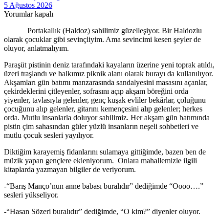
5 Ağustos 2026
Yorumlar kapalı
Portakallık (Haldoz) sahilimiz güzelleşiyor. Bir Haldozlu
olarak çocuklar gibi sevinçliyim. Ama sevincimi kesen şeyler de
oluyor, anlatmalıyım.
Paraşüt pistinin deniz tarafındaki kayaların üzerine yeni toprak atıldı,
üzeri traşlandı ve halkımız piknik alanı olarak burayı da kullanılıyor.
Akşamları gün batımı manzarasında sandalyesini masasını açanlar,
çekirdeklerini çitleyenler, sofrasını açıp akşam böreğini orda
yiyenler, tavlasıyla gelenler, genç kuşak evliler bekârlar, çoluğunu
çocuğunu alıp gelenler, gitarını kemençesini alıp gelenler; herkes
orda. Mutlu insanlarla doluyor sahilimiz. Her akşam gün batımında
pistin çim sahasından güler yüzlü insanların neşeli sohbetleri ve
mutlu çocuk sesleri yayılıyor.
Diktiğim karayemiş fidanlarını sulamaya gittiğimde, bazen ben de
müzik yapan gençlere ekleniyorum. Onlara mahallemizle ilgili
kitaplarda yazmayan bilgiler de veriyorum.
-“Barış Manço’nun anne babası buralıdır” dediğimde “Oooo….”
sesleri yükseliyor.
-“Hasan Sözeri buralıdır” dediğimde, “O kim?” diyenler oluyor.