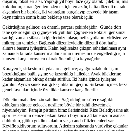
düşürür, toksitleri atar. Yaprağı yıl boyu taze çay olarak içilebilir; mis
kokuludur, karaciğeri temizlemek için en az üç hafta düzenli olarak
akşamları bir bardak, iki yaprağını parçalayıp cezvede bir taşım
kaynattıktan sonra biraz bekletip taze olarak içilir.
Çekirdeğine gelince; en önemli parçası çekirdeğidir. Günde dört
tane çekirdeğin içi çiğneyerek yutulur. Çiğnerken kokusu genzinizi
sardığı zaman şifası akciğerlerinize ulaşır, nefes yollarını virüsten ve
mikroptan temizler. Bağırsak düzenleyicidir, düzenli dört hafta
alınırsa basuru iyileştirir. Kalın bağırsakta çıkışın rahatlatılması aynı
zamanda burada kanser mantarlarının üremesini de engellediği için
kansere karşı koruyucu olarak önemli şifa kaynağıdır.
Karayemiş sirkesinin faydalarına gelince; ayağınızdaki dolaşım
bozukluğuna bağlı şişme ve kızarıklığı halleder. Ayak bileklerine
kadar akşamları birkaç damla sürülür. İki hafta içinde iyileşme
görülür. Ayrıca sinek ısırığı kaşıntılarını geçirir. Sirkesini içmek keza
genel faydaları içinde özellikle kansere karşı önerilir.
Dönelim mahallemizin sahiline. Sağ olduğum sürece sağlıklı
olduğum sürece gelecek nesillere böyle bir sahil devretmek
niyetindeyim. Paraşüt pistinin biraz ilerisindeki Rize Belediyesine ait
spor tesislerinin denize bakan kenarı boyunca 24 tane üzüm asması
daldırdım, gittim geldim suladım ve şu anda filizlenenleri var.
Keyifle gidiyorum suluyorum. Atletizm sahasında yürüyüşe çıkanlar