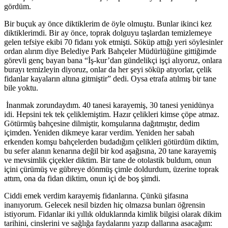
gördüm.
Bir buçuk ay önce diktiklerim de öyle olmuştu. Bunlar ikinci kez
diktiklerimdi. Bir ay önce, toprak dolguyu taşlardan temizlemeye
gelen tefsiye ekibi 70 fidanı yok etmişti. Söküp attığı yeri söylesinler
ordan alırım diye Belediye Park Bahçeler Müdürlüğüne gittiğimde
görevli genç bayan bana “İş-kur’dan gündelikçi işçi alıyoruz, onlara
burayı temizleyin diyoruz, onlar da her şeyi söküp atıyorlar, çelik
fidanlar kayaların altına gitmiştir” dedi. Oysa etrafa atılmış bir tane
bile yoktu.
İnanmak zorundaydım. 40 tanesi karayemiş, 30 tanesi yenidünya
idi. Hepsini tek tek çeliklemiştim. Hazır çelikleri kimse çöpe atmaz.
Götürmüş bahçesine dilmiştir, komşularına dağıtmıştır, dedim
içimden. Yeniden dikmeye karar verdim. Yeniden her sabah
erkenden komşu bahçelerden budadığım çelikleri götürdüm diktim,
bu sefer alanın kenarına değil bir kod aşağısına, 20 tane karayemiş
ve mevsimlik çiçekler diktim. Bir tane de otolastik buldum, onun
içini çürümüş ve gübreye dönmüş çimle doldurdum, üzerine toprak
attım, ona da fidan diktim, onun içi de boş şimdi.
Ciddi emek verdim karayemiş fidanlarına. Çünkü şifasına
inanıyorum. Gelecek nesil bizden hiç olmazsa bunları öğrensin
istiyorum. Fidanlar iki yıllık olduklarında kimlik bilgisi olarak dikim
tarihini, cinslerini ve sağlığa faydalarını yazıp dallarına asacağım: