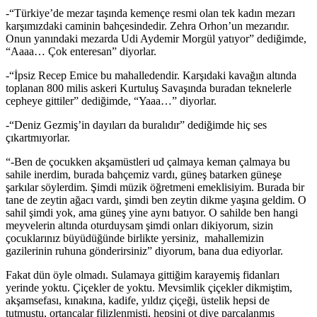
-“Türkiye’de mezar taşında kemençe resmi olan tek kadın mezarı
karşımızdaki caminin bahçesindedir. Zehra Orhon’un mezarıdır.
Onun yanındaki mezarda Udi Aydemir Morgül yatıyor” dediğimde,
“Aaaa… Çok enteresan” diyorlar.
-“İpsiz Recep Emice bu mahalledendir. Karşıdaki kavağın altında
toplanan 800 milis askeri Kurtuluş Savaşında buradan teknelerle
cepheye gittiler” dediğimde, “Yaaa…” diyorlar.
-“Deniz Gezmiş’in dayıları da buralıdır” dediğimde hiç ses
çıkartmıyorlar.
“-Ben de çocukken akşamüstleri ud çalmaya keman çalmaya bu
sahile inerdim, burada bahçemiz vardı, güneş batarken güneşe
şarkılar söylerdim. Şimdi müzik öğretmeni emeklisiyim. Burada bir
tane de zeytin ağacı vardı, şimdi ben zeytin dikme yaşına geldim. O
sahil şimdi yok, ama güneş yine aynı batıyor. O sahilde ben hangi
meyvelerin altında oturduysam şimdi onları dikiyorum, sizin
çocuklarınız büyüdüğünde birlikte yersiniz, mahallemizin
gazilerinin ruhuna gönderirsiniz” diyorum, bana dua ediyorlar.
Fakat dün öyle olmadı. Sulamaya gittiğim karayemiş fidanları
yerinde yoktu. Çiçekler de yoktu. Mevsimlik çiçekler dikmiştim,
akşamsefası, kınakına, kadife, yıldız çiçeği, üstelik hepsi de
tutmuştu, ortancalar filizlenmişti, hepsini ot diye parçalanmış