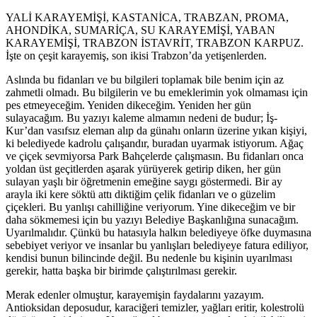
YALİ KARAYEMİŞİ, KASTANİCA, TRABZAN, PROMA,
AHONDİKA, SUMARİÇA, SU KARAYEMİŞİ, YABAN
KARAYEMİŞİ, TRABZON İSTAVRİT, TRABZON KARPUZ.
İşte on çeşit karayemiş, son ikisi Trabzon’da yetişenlerden.
Aslında bu fidanları ve bu bilgileri toplamak bile benim için az
zahmetli olmadı. Bu bilgilerin ve bu emeklerimin yok olmaması için
pes etmeyeceğim. Yeniden dikeceğim. Yeniden her gün
sulayacağım. Bu yazıyı kaleme almamın nedeni de budur; İş-
Kur’dan vasıfsız eleman alıp da günahı onların üzerine yıkan kişiyi,
ki belediyede kadrolu çalışandır, buradan uyarmak istiyorum. Ağaç
ve çiçek sevmiyorsa Park Bahçelerde çalışmasın. Bu fidanları onca
yoldan üst geçitlerden aşarak yürüyerek getirip diken, her gün
sulayan yaşlı bir öğretmenin emeğine saygı göstermedi. Bir ay
arayla iki kere söktü attı diktiğim çelik fidanları ve o güzelim
çiçekleri. Bu yanlışı cahilliğine veriyorum. Yine dikeceğim ve bir
daha sökmemesi için bu yazıyı Belediye Başkanlığına sunacağım.
Uyarılmalıdır. Çünkü bu hatasıyla halkın belediyeye öfke duymasına
sebebiyet veriyor ve insanlar bu yanlışları belediyeye fatura ediliyor,
kendisi bunun bilincinde değil. Bu nedenle bu kişinin uyarılması
gerekir, hatta başka bir birimde çalıştırılması gerekir.
Merak edenler olmuştur, karayemişin faydalarını yazayım.
Antioksidan deposudur, karaciğeri temizler, yağları eritir, kolestrolü