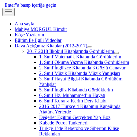
"Enter"a basıp içeriğe geçin
menüyü
aç
Ana sayfa
Mahiye MORGÜL Kimdir
Köşe Yazılarım
Eğitim İle İlgili Videolar
Dava Açtığımız Kitaplar (2012-2017)
menüyü
2017-2018 İlkokul Kitaplarında Gördüklerim
aç
menüyü
1. Sınıf Matematik Kitabında Gördüklerim
aç
1. Sınıf Okuma Yazma Kitabında Gördüklerim
2. Sınıf İngilizce Kitabında 3 Gözlü Canavar
2. Sınıf Müzik Kitabında Müzik Yanlışları
3. Sınıf Hayat Bilgisi Kitabında Gördüğüm
Yanlışlar
5. Sınıf İngiliz Kitabında Gördüklerim
6. Sınıf Hz. Muhammed’in Hayatı
6. Sınıf Kuran-ı Kerim Ders Kitabı
2016-2017 Türkçe 4 Kitabının Kapağında
Atatürk Yerlerde
Değerler Eğitimi Gerçekten Yap-Boz
Kabede Petrol Tankerleri
Türkçe-1’de Beberobo ve Siberton Kilise
Reklamları