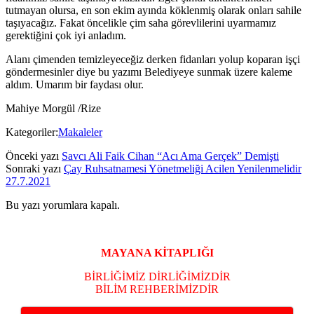
tutmayan olursa, en son ekim ayında köklenmiş olarak onları sahile
taşıyacağız. Fakat öncelikle çim saha görevlilerini uyarmamız
gerektiğini çok iyi anladım.
Alanı çimenden temizleyeceğiz derken fidanları yolup koparan işçi
göndermesinler diye bu yazımı Belediyeye sunmak üzere kaleme
aldım. Umarım bir faydası olur.
Mahiye Morgül /Rize
Kategoriler:
Makaleler
Önceki yazı
Savcı Ali Faik Cihan “Acı Ama Gerçek” Demişti
Sonraki yazı
Çay Ruhsatnamesi Yönetmeliği Acilen Yenilenmelidir
27.7.2021
Bu yazı yorumlara kapalı.
Yan
Menü
MAYANA KİTAPLIĞI
BİRLİĞİMİZ DİRLİĞİMİZDİR
BİLİM REHBERİMİZDİR