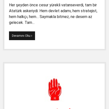
Her şeyden önce cesur yürekli vatanseverdi, tam bir
Atatürk askeriydi. Hem devlet adamı, hem stratejist,
hem halkçı, hem… Saymakla bitmez, ne desem az
gelecek. Tam…
Amiral
Devamını Oku
Soner
Polat’ı
Yitirmenin
Hüznüyle
1.10.2019
Yan
Menü