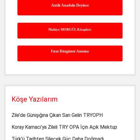
Antik Anadolu Deyince
Mahiye MORGÜL Kitapları
Fırat Düzgüner Anısına
Köşe Yazılarım
Zile’de Günışığına Çıkan Sarı Gelin TRYOPH
Koray Kamacı’ya Zileli TRY OPA İçin Açık Mektup
Türk’ü Tarihten Silecek Güç Daha Doğmadı