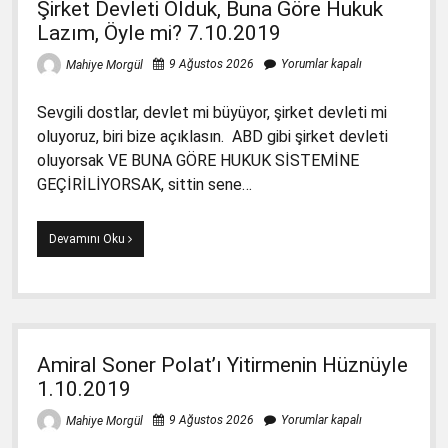
Şirket Devleti Olduk, Buna Göre Hukuk
Lazım, Öyle mi? 7.10.2019
9 Ağustos 2026
Yorumlar kapalı
Mahiye Morgül
Sevgili dostlar, devlet mi büyüyor, şirket devleti mi
oluyoruz, biri bize açıklasın. ABD gibi şirket devleti
oluyorsak VE BUNA GÖRE HUKUK SİSTEMİNE
GEÇİRİLİYORSAK, sittin sene…
Şirket
Devamını Oku
Devleti
Olduk,
Buna
Göre
Hukuk
Lazım,
Amiral Soner Polat’ı Yitirmenin Hüznüyle
Öyle
mi?
1.10.2019
7.10.2019
9 Ağustos 2026
Yorumlar kapalı
Mahiye Morgül