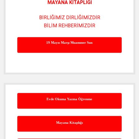
MAYANA KİTAPLIĞI
BİRLİĞİMİZ DİRLİĞİMİZDİR
BİLİM REHBERİMİZDİR
19 Mayıs Marşı Muammer Sun
Evde Okuma Yazma Öğrenme
Mayana Kitaplığı