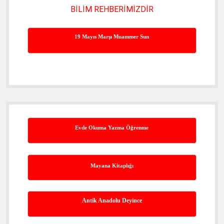
BİLİM REHBERİMİZDİR
19 Mayıs Marşı Muammer Sun
Evde Okuma Yazma Öğrenme
Mayana Kitaplığı
Antik Anadolu Deyince