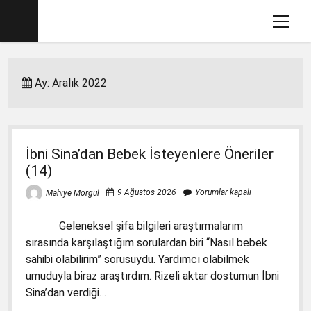
menüy
aç
Ana sayfa
Ay:
Aralık 2022
Mahiye MORGÜL Kimdir
Köşe Yazılarım
Eğitim İle İlgili Videolar
İbni Sina’dan Bebek İsteyenlere Öneriler
Dava Açtığımız Kitaplar (2012-2017)
menüyü
(14)
aç
2017-2018 İlkokul Kitaplarında Gördüklerim
menüyü
9 Ağustos 2026
Yorumlar kapalı
Mahiye Morgül
aç
Basın Savcılığına Yazılı İfadem
1. Sınıf Matematik Kitabında Gördüklerim
menüyü
Geleneksel şifa bilgileri araştırmalarım
aç
Ders Kitaplarına Açılan Davalar
1. Sınıf Okuma Yazma Kitabında Gördüklerim
Türkçe-1 için Başsavcılığa Suç Duyurusu
menüyü
sırasında karşılaştığım sorulardan biri “Nasıl bebek
aç
17.1.2018
sahibi olabilirim” sorusuydu. Yardımcı olabilmek
2. Sınıf İngilizce Kitabında 3 Gözlü Canavar
1. Sınıf Çalışma Kitaplarında Pedagojik
umuduyla biraz araştırdım. Rizeli aktar dostumun İbni
İfademin Tamamı 10/11/2017
Yanlışlara Dava
2. Sınıf Müzik Kitabında Müzik Yanlışları
Sina’dan verdiği…
1. Sınıf Hayat Bilgisi Dava Dilekçesi