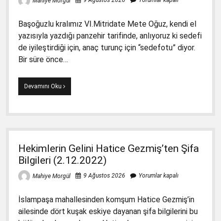
9 Ağustos 2026
Yorumlar kapalı
Mahiye Morgül
Başoğuzlu kralımız VI.Mitridate Mete Oğuz, kendi el
yazısıyla yazdığı panzehir tarifinde, anlıyoruz ki sedefi
de iyileştirdiği için, anaç turunç için “sedefotu” diyor.
Bir süre önce…
Rize’den
Devamını Oku
Şifa
Bilgileri
(12)
Anaç
Turunç
Suyu
Hekimlerin Gelini Hatice Gezmiş’ten Şifa
Panzehirdir
(12.12.2022)
Bilgileri (2.12.2022)
9 Ağustos 2026
Yorumlar kapalı
Mahiye Morgül
İslampaşa mahallesinden komşum Hatice Gezmiş’in
ailesinde dört kuşak eskiye dayanan şifa bilgilerini bu