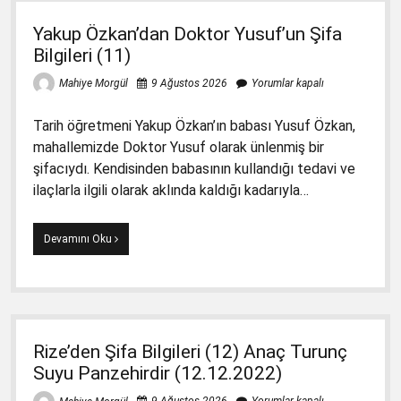
Yakup Özkan’dan Doktor Yusuf’un Şifa
Bilgileri (11)
9 Ağustos 2026
Yorumlar kapalı
Mahiye Morgül
Tarih öğretmeni Yakup Özkan’ın babası Yusuf Özkan,
mahallemizde Doktor Yusuf olarak ünlenmiş bir
şifacıydı. Kendisinden babasının kullandığı tedavi ve
ilaçlarla ilgili olarak aklında kaldığı kadarıyla…
Yakup
Devamını Oku
Özkan’dan
Doktor
Yusuf’un
Şifa
Bilgileri
(11)
Rize’den Şifa Bilgileri (12) Anaç Turunç
Suyu Panzehirdir (12.12.2022)