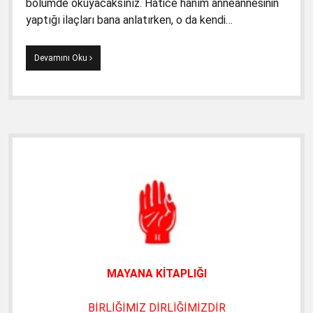
bölümde okuyacaksınız. Hatice hanım anneannesinin
yaptığı ilaçları bana anlatırken, o da kendi…
Hekimlerin
Devamını Oku
Gelini
Hatice
Gezmiş’ten
Şifa
Bilgileri
(2.12.2022)
Yan
Menü
MAYANA KİTAPLIĞI
BİRLİĞİMİZ DİRLİĞİMİZDİR