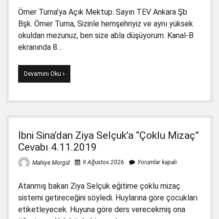
Ömer Turna’ya Açık Mektup. Sayın TEV Ankara Şb
Bşk. Ömer Turna, Sizinle hemşehriyiz ve aynı yüksek
okuldan mezunuz, ben size abla düşüyorum. Kanal-B
ekranında 8…
Ömer
Devamını Oku
Turna’ya
Açık
Mektup
8.11.2019
İbni Sina’dan Ziya Selçuk’a “Çoklu Mizaç”
Cevabı 4.11.2019
9 Ağustos 2026
Yorumlar kapalı
Mahiye Morgül
Atanmış bakan Ziya Selçuk eğitime çoklu mizaç
sistemi getireceğini söyledi. Huylarına göre çocukları
etiketleyecek. Huyuna göre ders verecekmiş ona