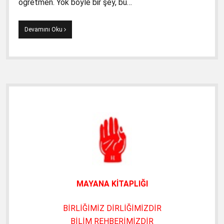
öğretmen. Yok böyle bir şey, bu…
İbni
Devamını Oku
Sina’dan
Ziya
Selçuk’a
“Çoklu
Mizaç”
Cevabı
Yan
4.11.2019
Menü
MAYANA KİTAPLIĞI
BİRLİĞİMİZ DİRLİĞİMİZDİR
BİLİM REHBERİMİZDİR