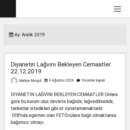
menüy
aç
Ana sayfa
Ay:
Aralık 2019
Mahiye MORGÜL Kimdir
Köşe Yazılarım
Eğitim İle İlgili Videolar
Diyanetin Lağvını Bekleyen Cemaatler
Dava Açtığımız Kitaplar (2012-2017)
menüyü
22.12.2019
aç
2017-2018 İlkokul Kitaplarında Gördüklerim
menüyü
9 Ağustos 2026
Yorumlar kapalı
Mahiye Morgül
aç
Basın Savcılığına Yazılı İfadem
1. Sınıf Matematik Kitabında Gördüklerim
menüyü
DİYANETİN LAĞVINI BEKLEYEN CEMAATLER Onlara
aç
Ders Kitaplarına Açılan Davalar
1. Sınıf Okuma Yazma Kitabında Gördüklerim
Türkçe-1 için Başsavcılığa Suç Duyurusu
menüyü
göre bu kurum ulus devlete bağlıdır, lağvedilmelidir,
aç
17.1.2018
tarikatlar istedikleri gibi at oynatamamaktadır.
2. Sınıf İngilizce Kitabında 3 Gözlü Canavar
1. Sınıf Çalışma Kitaplarında Pedagojik
DİB’nda egemen olan FETÖcülere bağlı olmaktansa
İfademin Tamamı 10/11/2017
Yanlışlara Dava
2. Sınıf Müzik Kitabında Müzik Yanlışları
bağımsız olmayı…
1. Sınıf Hayat Bilgisi Dava Dilekçesi